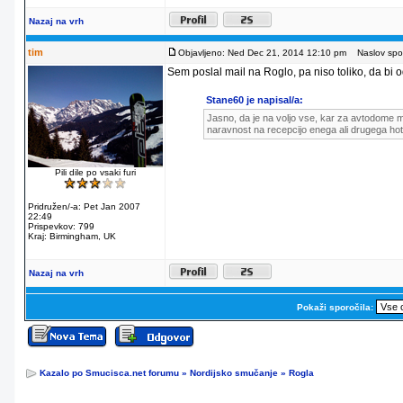
Nazaj na vrh
tim
Objavljeno: Ned Dec 21, 2014 12:10 pm
Naslov spor
Sem poslal mail na Roglo, pa niso toliko, da bi od
Stane60 je napisal/a:
Jasno, da je na voljo vse, kar za avtodome m
naravnost na recepcijo enega ali drugega hot
Pili dile po vsaki furi
Pridružen/-a: Pet Jan 2007
22:49
Prispevkov: 799
Kraj: Birmingham, UK
Nazaj na vrh
Pokaži sporočila:
Kazalo po Smucisca.net forumu
»
Nordijsko smučanje
»
Rogla