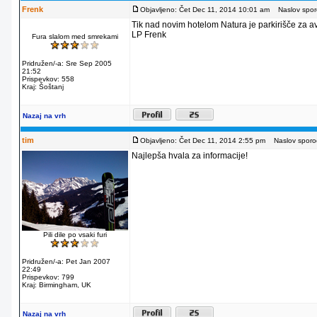
Frenk
Objavljeno: Čet Dec 11, 2014 10:01 am
Naslov sporo
Tik nad novim hotelom Natura je parkirišče za av
LP Frenk
Fura slalom med smrekami
Pridružen/-a: Sre Sep 2005
21:52
Prispevkov: 558
Kraj: Šoštanj
Nazaj na vrh
tim
Objavljeno: Čet Dec 11, 2014 2:55 pm
Naslov sporoč
Najlepša hvala za informacije!
Pili dile po vsaki furi
Pridružen/-a: Pet Jan 2007
22:49
Prispevkov: 799
Kraj: Birmingham, UK
Nazaj na vrh