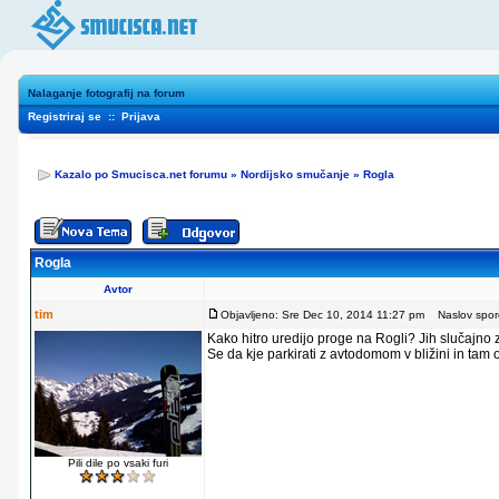
Nalaganje fotografij na forum
Registriraj se
::
Prijava
Kazalo po Smucisca.net forumu
»
Nordijsko smučanje
»
Rogla
Rogla
Avtor
tim
Objavljeno: Sre Dec 10, 2014 11:27 pm
Naslov sporo
Kako hitro uredijo proge na Rogli? Jih slučajno
Se da kje parkirati z avtodomom v bližini in tam
Pili dile po vsaki furi