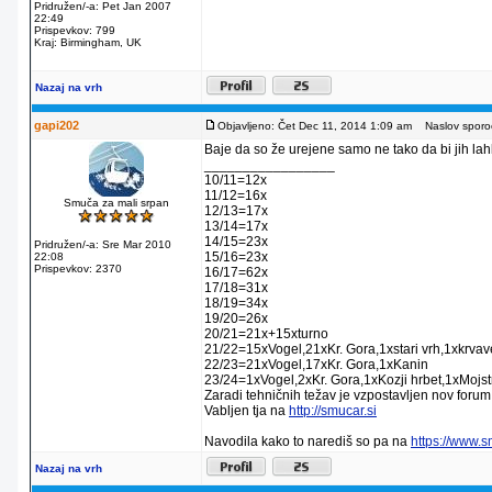
Pridružen/-a: Pet Jan 2007
22:49
Prispevkov: 799
Kraj: Birmingham, UK
Nazaj na vrh
gapi202
Objavljeno: Čet Dec 11, 2014 1:09 am
Naslov sporoč
Baje da so že urejene samo ne tako da bi jih lahko
_________________
10/11=12x
11/12=16x
Smuča za mali srpan
12/13=17x
13/14=17x
14/15=23x
Pridružen/-a: Sre Mar 2010
15/16=23x
22:08
Prispevkov: 2370
16/17=62x
17/18=31x
18/19=34x
19/20=26x
20/21=21x+15xturno
21/22=15xVogel,21xKr. Gora,1xstari vrh,1xkrva
22/23=21xVogel,17xKr. Gora,1xKanin
23/24=1xVogel,2xKr. Gora,1xKozji hrbet,1xMojstr
Zaradi tehničnih težav je vzpostavljen nov forum
Vabljen tja na
http://smucar.si
Navodila kako to narediš so pa na
https://www.
Nazaj na vrh