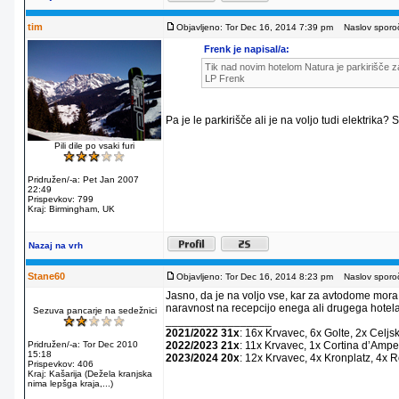
tim
Objavljeno: Tor Dec 16, 2014 7:39 pm
Naslov sporoč
Frenk je napisal/a:
Tik nad novim hotelom Natura je parkirišče za
LP Frenk
Pa je le parkirišče ali je na voljo tudi elektrika?
Pili dile po vsaki furi
Pridružen/-a: Pet Jan 2007
22:49
Prispevkov: 799
Kraj: Birmingham, UK
Nazaj na vrh
Stane60
Objavljeno: Tor Dec 16, 2014 8:23 pm
Naslov sporoč
Jasno, da je na voljo vse, kar za avtodome mora
naravnost na recepcijo enega ali drugega hotela
Sezuva pancarje na sedežnici
_________________
2021/2022 31x
: 16x Krvavec, 6x Golte, 2x Celjs
Pridružen/-a: Tor Dec 2010
2022/2023 21x
: 11x Krvavec, 1x Cortina dʼAmpe
15:18
2023/2024 20x
: 12x Krvavec, 4x Kronplatz, 4x 
Prispevkov: 406
Kraj: Kašarija (Dežela kranjska
nima lepšga kraja,...)