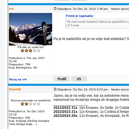
tim
Objavljeno: Tor Dec 16, 2014 7:39 pm
Naslov sporoč
Frenk je napisal/a:
Tik nad novim hotelom Natura je parkirišče za
LP Frenk
Pa je le parkirišče ali je na voljo tudi elektrika?
Pili dile po vsaki furi
Pridružen/-a: Pet Jan 2007
22:49
Prispevkov: 799
Kraj: Birmingham, UK
Nazaj na vrh
Stane60
Objavljeno: Tor Dec 16, 2014 8:23 pm
Naslov sporoč
Jasno, da je na voljo vse, kar za avtodome mora
naravnost na recepcijo enega ali drugega hotela
Sezuva pancarje na sedežnici
_________________
2021/2022 31x
: 16x Krvavec, 6x Golte, 2x Celjs
Pridružen/-a: Tor Dec 2010
2022/2023 21x
: 11x Krvavec, 1x Cortina dʼAmpe
15:18
2023/2024 20x
: 12x Krvavec, 4x Kronplatz, 4x 
Prispevkov: 406
Kraj: Kašarija (Dežela kranjska
nima lepšga kraja,...)