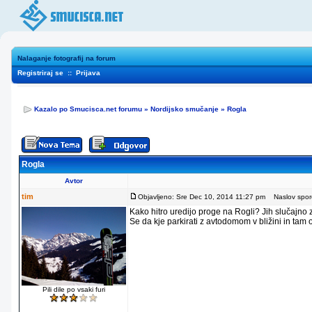
Nalaganje fotografij na forum
Registriraj se
::
Prijava
Kazalo po Smucisca.net forumu
»
Nordijsko smučanje
»
Rogla
Rogla
Avtor
tim
Objavljeno: Sre Dec 10, 2014 11:27 pm
Naslov sporo
Kako hitro uredijo proge na Rogli? Jih slučajno
Se da kje parkirati z avtodomom v bližini in tam
Pili dile po vsaki furi