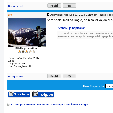
Nazaj na vrh
tim
Objavljeno: Ned Dec 21, 2014 12:10 pm
Naslov spor
Sem poslal mail na Roglo, pa niso toliko, da bi od
Stane60 je napisal/a:
Jasno, da je na voljo vse, kar za avtodome m
naravnost na recepcijo enega ali drugega hot
Pili dile po vsaki furi
Pridružen/-a: Pet Jan 2007
22:49
Prispevkov: 799
Kraj: Birmingham, UK
Nazaj na vrh
Pokaži sporočila:
Kazalo po Smucisca.net forumu
»
Nordijsko smučanje
»
Rogla