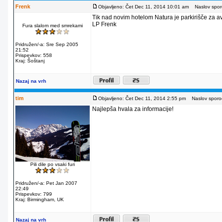
Frenk
Objavljeno: Čet Dec 11, 2014 10:01 am
Naslov sporo
Tik nad novim hotelom Natura je parkirišče za av
LP Frenk
Fura slalom med smrekami
Pridružen/-a: Sre Sep 2005
21:52
Prispevkov: 558
Kraj: Šoštanj
Nazaj na vrh
tim
Objavljeno: Čet Dec 11, 2014 2:55 pm
Naslov sporoč
Najlepša hvala za informacije!
Pili dile po vsaki furi
Pridružen/-a: Pet Jan 2007
22:49
Prispevkov: 799
Kraj: Birmingham, UK
Nazaj na vrh