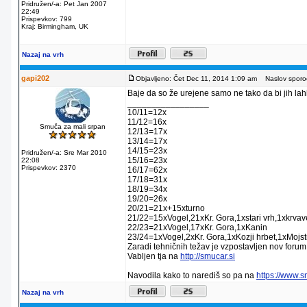
Pridružen/-a: Pet Jan 2007
22:49
Prispevkov: 799
Kraj: Birmingham, UK
Nazaj na vrh
gapi202
Objavljeno: Čet Dec 11, 2014 1:09 am
Naslov sporoč
Baje da so že urejene samo ne tako da bi jih lahko
_________________
10/11=12x
11/12=16x
Smuča za mali srpan
12/13=17x
13/14=17x
14/15=23x
Pridružen/-a: Sre Mar 2010
15/16=23x
22:08
Prispevkov: 2370
16/17=62x
17/18=31x
18/19=34x
19/20=26x
20/21=21x+15xturno
21/22=15xVogel,21xKr. Gora,1xstari vrh,1xkrva
22/23=21xVogel,17xKr. Gora,1xKanin
23/24=1xVogel,2xKr. Gora,1xKozji hrbet,1xMojstr
Zaradi tehničnih težav je vzpostavljen nov forum
Vabljen tja na
http://smucar.si
Navodila kako to narediš so pa na
https://www.
Nazaj na vrh