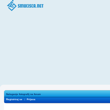
Nalaganje fotografij na forum
Registriraj se
::
Prijava