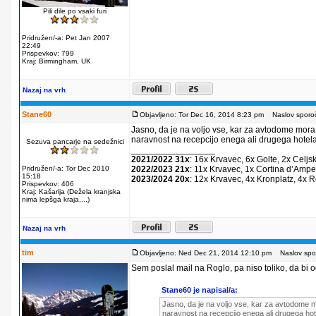
Pili dile po vsaki furi
Pridružen/-a: Pet Jan 2007
22:49
Prispevkov: 799
Kraj: Birmingham, UK
Nazaj na vrh
Stane60
Objavljeno: Tor Dec 16, 2014 8:23 pm
Naslov sporoč
Jasno, da je na voljo vse, kar za avtodome mora
naravnost na recepcijo enega ali drugega hotela
Sezuva pancarje na sedežnici
_________________
2021/2022 31x
: 16x Krvavec, 6x Golte, 2x Celjs
Pridružen/-a: Tor Dec 2010
2022/2023 21x
: 11x Krvavec, 1x Cortina dʼAmpe
15:18
2023/2024 20x
: 12x Krvavec, 4x Kronplatz, 4x 
Prispevkov: 406
Kraj: Kašarija (Dežela kranjska
nima lepšga kraja,...)
Nazaj na vrh
tim
Objavljeno: Ned Dec 21, 2014 12:10 pm
Naslov spor
Sem poslal mail na Roglo, pa niso toliko, da bi od
Stane60 je napisal/a:
Jasno, da je na voljo vse, kar za avtodome m
naravnost na recepcijo enega ali drugega hot