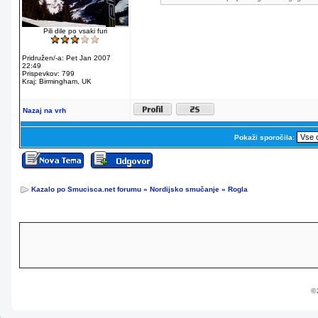
Pili dile po vsaki furi
Pridružen/-a: Pet Jan 2007
22:49
Prispevkov: 799
Kraj: Birmingham, UK
Nazaj na vrh
Pokaži sporočila:
Kazalo po Smucisca.net forumu
»
Nordijsko smučanje
»
Rogla
© 