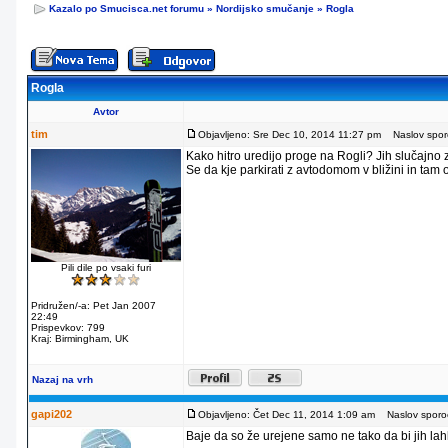
Kazalo po Smucisca.net forumu
»
Nordijsko smučanje
»
Rogla
Rogla
Avtor
tim
Objavljeno: Sre Dec 10, 2014 11:27 pm
Naslov sporo
Kako hitro uredijo proge na Rogli? Jih slučajno
Se da kje parkirati z avtodomom v bližini in tam
Pili dile po vsaki furi
Pridružen/-a: Pet Jan 2007
22:49
Prispevkov: 799
Kraj: Birmingham, UK
Nazaj na vrh
gapi202
Objavljeno: Čet Dec 11, 2014 1:09 am
Naslov sporoč
Baje da so že urejene samo ne tako da bi jih lahko