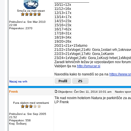
_________________
10/11=12x
11/12=16x
Smuča za mali srpan
12/13=17x
13/14=17x
14/15=23x
Pridružen/-a: Sre Mar 2010
15/16=23x
22:08
Prispevkov: 2370
16/17=62x
17/18=31x
18/19=34x
19/20=26x
20/21=21x+15xturno
21/22=15xVogel,21xKr. Gora,1xstari vrh,1xkrva
22/23=21xVogel,17xKr. Gora,1xKanin
23/24=1xVogel,2xKr. Gora,1xKozji hrbet,1xMojstr
Zaradi tehničnih težav je vzpostavljen nov forum
Vabljen tja na
http://smucar.si
Navodila kako to narediš so pa na
https://www.
Nazaj na vrh
Frenk
Objavljeno: Čet Dec 11, 2014 10:01 am
Naslov sporo
Tik nad novim hotelom Natura je parkirišče za av
LP Frenk
Fura slalom med smrekami
Pridružen/-a: Sre Sep 2005
21:52
Prispevkov: 558
Kraj: Šoštanj