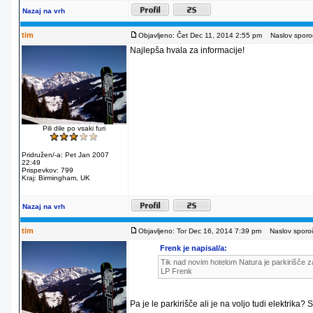
Nazaj na vrh
tim
Objavljeno: Čet Dec 11, 2014 2:55 pm
Naslov sporoč
Najlepša hvala za informacije!
Pili dile po vsaki furi
Pridružen/-a: Pet Jan 2007
22:49
Prispevkov: 799
Kraj: Birmingham, UK
Nazaj na vrh
tim
Objavljeno: Tor Dec 16, 2014 7:39 pm
Naslov sporoč
Frenk je napisal/a:
Tik nad novim hotelom Natura je parkirišče za
LP Frenk
Pa je le parkirišče ali je na voljo tudi elektrika?