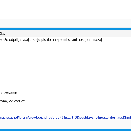
ila:
 že odprli, z vsaj tako je pisalo na spletni strani nekaj dni nazaj
vec,3xKanin
ana, 2xStari vrh
.
smucisca.net/forum/viewtopic.php?t=5546&start=0&postdays=0&postorder=asc&high