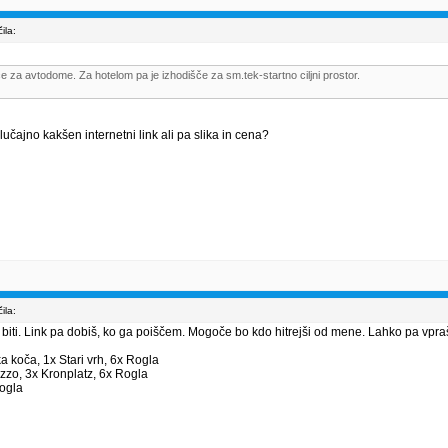
ila:
e za avtodome. Za hotelom pa je izhodišče za sm.tek-startno ciljni prostor.
 Slučajno kakšen internetni link ali pa slika in cena?
ila:
 biti. Link pa dobiš, ko ga poiščem. Mogoče bo kdo hitrejši od mene. Lahko pa vpr
ka koča, 1x Stari vrh, 6x Rogla
zzo, 3x Kronplatz, 6x Rogla
Rogla