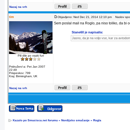
Nazaj na vrh
tim
Objavljeno: Ned Dec 21, 2014 12:10 pm
Naslov spor
Sem poslal mail na Roglo, pa niso toliko, da bi od
Stane60 je napisal/a:
Jasno, da je na voljo vse, kar za avtodo
Pili dile po vsaki furi
Pridružen/-a: Pet Jan 2007
22:49
Prispevkov: 799
Kraj: Birmingham, UK
Nazaj na vrh
Kazalo po Smucisca.net forumu
»
Nordijsko smučanje
»
Rogla