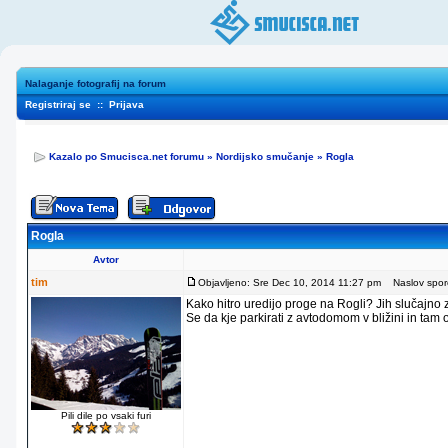
Nalaganje fotografij na forum
Registriraj se
::
Prijava
Kazalo po Smucisca.net forumu
»
Nordijsko smučanje
»
Rogla
Rogla
Avtor
tim
Objavljeno: Sre Dec 10, 2014 11:27 pm
Naslov sporo
Kako hitro uredijo proge na Rogli? Jih slučajno
Se da kje parkirati z avtodomom v bližini in tam
Pili dile po vsaki furi