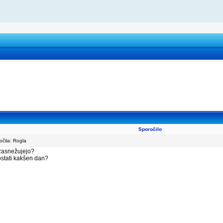
Sporočilo
čila: Rogla
 zasnežujejo?
 ostati kakšen dan?