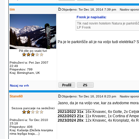
tim
Objavljeno: Tor Dec 16, 2014 7:39 pm
Naslov sporoč
Frenk je napisal/a:
Tik nad novim hotelom Natura je parkirišč
LP Frenk
Pa je le parkirišče ali je na voljo tudi elektrika?
Pili dile po vsaki furi
Pridružen/-a: Pet Jan 2007
22:49
Prispevkov: 799
Kraj: Birmingham, UK
Nazaj na vrh
Stane60
Objavljeno: Tor Dec 16, 2014 8:23 pm
Naslov sporoč
Jasno, da je na voljo vse, kar za avtodome mora
_________________
Sezuva pancarje na sedežnici
2021/2022 31x
: 16x Krvavec, 6x Golte, 2x Celjs
2022/2023 21x
: 11x Krvavec, 1x Cortina dʼAmpe
Pridružen/-a: Tor Dec 2010
2023/2024 20x
: 12x Krvavec, 4x Kronplatz, 4x 
15:18
Prispevkov: 406
Kraj: Kašarija (Dežela kranjska
nima lepšga kraja,...)