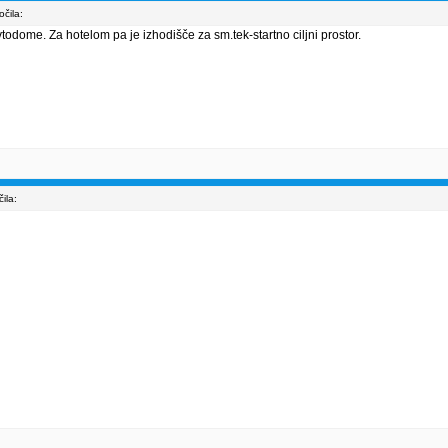
čila:
todome. Za hotelom pa je izhodišče za sm.tek-startno ciljni prostor.
ila: