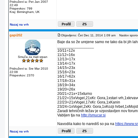
Pridružen/-a: Pet Jan 2007
22:49
Prispevkov: 799
Kraj: Birmingham, UK
Nazaj na vrh
gapi202
Objavljeno: Čet Dec 11, 2014 1:09 am
Naslov sporoč
Baje da so že urejene samo ne tako da bi jih lahko
_________________
10/11=12x
11/12=16x
Smuča za mali srpan
12/13=17x
13/14=17x
14/15=23x
Pridružen/-a: Sre Mar 2010
15/16=23x
22:08
Prispevkov: 2370
16/17=62x
17/18=31x
18/19=34x
19/20=26x
20/21=21x+15xturno
21/22=15xVogel,21xKr. Gora,1xstari vrh,1xkrva
22/23=21xVogel,17xKr. Gora,1xKanin
23/24=1xVogel,2xKr. Gora,1xKozji hrbet,1xMojstr
Zaradi tehničnih težav je vzpostavljen nov forum
Vabljen tja na
http://smucar.si
Navodila kako to narediš so pa na
https://www.
Nazaj na vrh