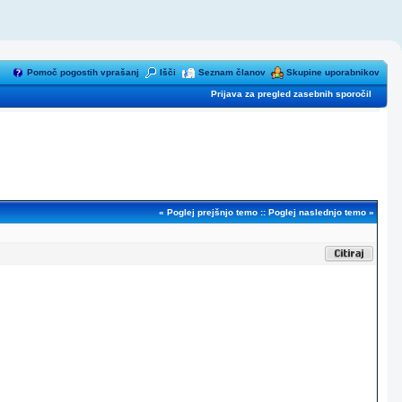
Pomoč pogostih vprašanj
Išči
Seznam članov
Skupine uporabnikov
Prijava za pregled zasebnih sporočil
«
Poglej prejšnjo temo
::
Poglej naslednjo temo
»