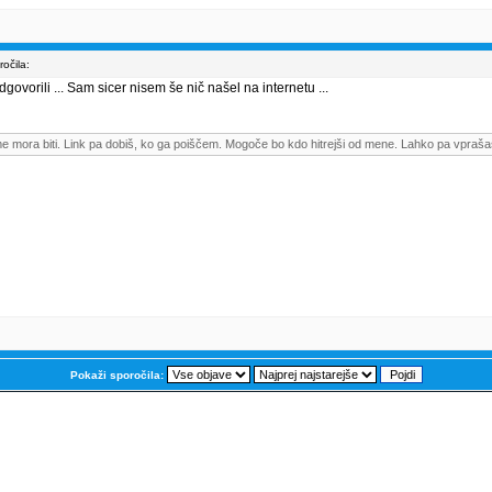
očila:
govorili ... Sam sicer nisem še nič našel na internetu ...
me mora biti. Link pa dobiš, ko ga poiščem. Mogoče bo kdo hitrejši od mene. Lahko pa vpraša
Pokaži sporočila: