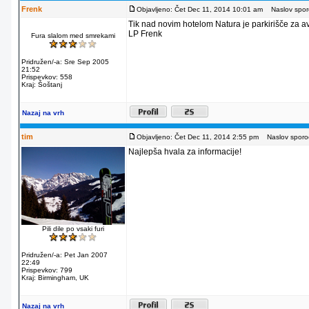
Frenk
Objavljeno: Čet Dec 11, 2014 10:01 am
Naslov sporo
Tik nad novim hotelom Natura je parkirišče za av
LP Frenk
Fura slalom med smrekami
Pridružen/-a: Sre Sep 2005
21:52
Prispevkov: 558
Kraj: Šoštanj
Nazaj na vrh
tim
Objavljeno: Čet Dec 11, 2014 2:55 pm
Naslov sporoč
Najlepša hvala za informacije!
Pili dile po vsaki furi
Pridružen/-a: Pet Jan 2007
22:49
Prispevkov: 799
Kraj: Birmingham, UK
Nazaj na vrh