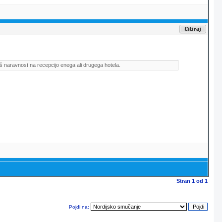
š naravnost na recepcijo enega ali drugega hotela.
Stran
1
od
1
Pojdi na: