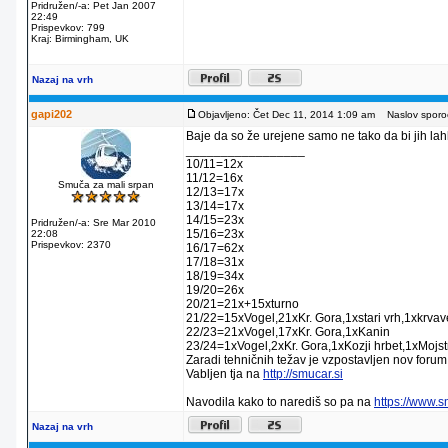
Pridružen/-a: Pet Jan 2007
22:49
Prispevkov: 799
Kraj: Birmingham, UK
Nazaj na vrh
gapi202
Objavljeno: Čet Dec 11, 2014 1:09 am
Naslov sporoč
Baje da so že urejene samo ne tako da bi jih lahko
_________________
10/11=12x
11/12=16x
Smuča za mali srpan
12/13=17x
13/14=17x
14/15=23x
Pridružen/-a: Sre Mar 2010
15/16=23x
22:08
Prispevkov: 2370
16/17=62x
17/18=31x
18/19=34x
19/20=26x
20/21=21x+15xturno
21/22=15xVogel,21xKr. Gora,1xstari vrh,1xkrva
22/23=21xVogel,17xKr. Gora,1xKanin
23/24=1xVogel,2xKr. Gora,1xKozji hrbet,1xMojstr
Zaradi tehničnih težav je vzpostavljen nov forum
Vabljen tja na
http://smucar.si
Navodila kako to narediš so pa na
https://www.
Nazaj na vrh