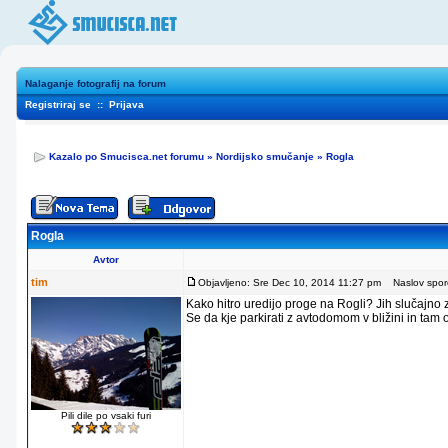
Nalaganje fotografij na forum
Registriraj se
::
Prijava
Kazalo po Smucisca.net forumu
»
Nordijsko smučanje
»
Rogla
Rogla
Avtor
tim
Objavljeno: Sre Dec 10, 2014 11:27 pm
Naslov sporo
Kako hitro uredijo proge na Rogli? Jih slučajno
Se da kje parkirati z avtodomom v bližini in tam
Pili dile po vsaki furi