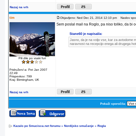
Nazaj na vrh
tim
Objavljeno: Ned Dec 21, 2014 12:10 pm
Naslov spor
Sem poslal mail na Roglo, pa niso toliko, da bi od
Stane60 je napisal/a:
Jasno, da je na voljo vse, kar za avtodome m
naravnost na recepcijo enega ali drugega hot
Pili dile po vsaki furi
Pridružen/-a: Pet Jan 2007
22:49
Prispevkov: 799
Kraj: Birmingham, UK
Nazaj na vrh
Pokaži sporočila:
Kazalo po Smucisca.net forumu
»
Nordijsko smučanje
»
Rogla