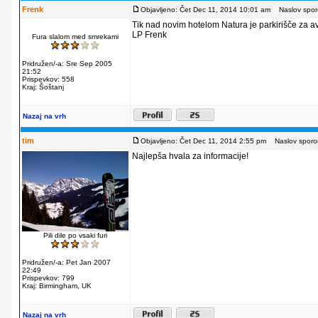
Frenk
Objavljeno: Čet Dec 11, 2014 10:01 am
Naslov sporo
Tik nad novim hotelom Natura je parkirišče za av
LP Frenk
Fura slalom med smrekami
Pridružen/-a: Sre Sep 2005
21:52
Prispevkov: 558
Kraj: Šoštanj
Nazaj na vrh
tim
Objavljeno: Čet Dec 11, 2014 2:55 pm
Naslov sporoč
Najlepša hvala za informacije!
Pili dile po vsaki furi
Pridružen/-a: Pet Jan 2007
22:49
Prispevkov: 799
Kraj: Birmingham, UK
Nazaj na vrh