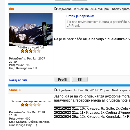
tim
Objavljeno: Tor Dec 16, 2014 7:39 pm
Naslov sporoč
Frenk je napisal/a:
Tik nad novim hotelom Natura je parkirišče za
LP Frenk
Pa je le parkirišče ali je na voljo tudi elektrika?
Pili dile po vsaki furi
Pridružen/-a: Pet Jan 2007
22:49
Prispevkov: 799
Kraj: Birmingham, UK
Nazaj na vrh
Stane60
Objavljeno: Tor Dec 16, 2014 8:23 pm
Naslov sporoč
Jasno, da je na voljo vse, kar za avtodome mora
naravnost na recepcijo enega ali drugega hotela
Sezuva pancarje na sedežnici
_________________
2021/2022 31x
: 16x Krvavec, 6x Golte, 2x Celjs
Pridružen/-a: Tor Dec 2010
2022/2023 21x
: 11x Krvavec, 1x Cortina dʼAmpe
15:18
2023/2024 20x
: 12x Krvavec, 4x Kronplatz, 4x 
Prispevkov: 406
Kraj: Kašarija (Dežela kranjska
nima lepšga kraja,...)