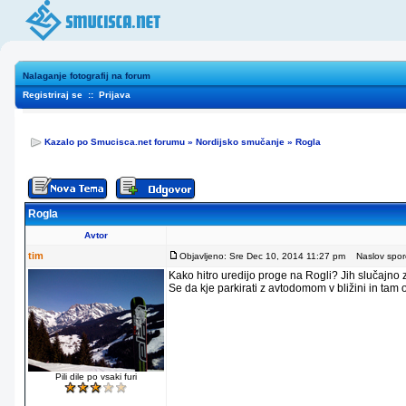
Nalaganje fotografij na forum
Registriraj se
::
Prijava
Kazalo po Smucisca.net forumu
»
Nordijsko smučanje
»
Rogla
Rogla
Avtor
tim
Objavljeno: Sre Dec 10, 2014 11:27 pm
Naslov sporo
Kako hitro uredijo proge na Rogli? Jih slučajno
Se da kje parkirati z avtodomom v bližini in tam
Pili dile po vsaki furi