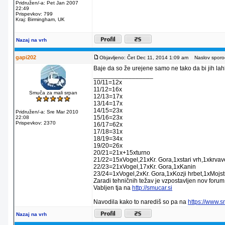
Pridružen/-a: Pet Jan 2007
22:49
Prispevkov: 799
Kraj: Birmingham, UK
Nazaj na vrh
gapi202
Objavljeno: Čet Dec 11, 2014 1:09 am
Naslov sporoč
Baje da so že urejene samo ne tako da bi jih lahko
_________________
10/11=12x
11/12=16x
Smuča za mali srpan
12/13=17x
13/14=17x
14/15=23x
Pridružen/-a: Sre Mar 2010
15/16=23x
22:08
Prispevkov: 2370
16/17=62x
17/18=31x
18/19=34x
19/20=26x
20/21=21x+15xturno
21/22=15xVogel,21xKr. Gora,1xstari vrh,1xkrva
22/23=21xVogel,17xKr. Gora,1xKanin
23/24=1xVogel,2xKr. Gora,1xKozji hrbet,1xMojstr
Zaradi tehničnih težav je vzpostavljen nov forum
Vabljen tja na
http://smucar.si
Navodila kako to narediš so pa na
https://www.
Nazaj na vrh