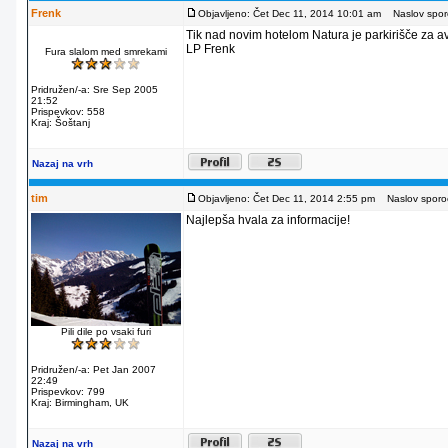
Frenk
Objavljeno: Čet Dec 11, 2014 10:01 am
Naslov sporo
Tik nad novim hotelom Natura je parkirišče za av
LP Frenk
Fura slalom med smrekami
Pridružen/-a: Sre Sep 2005
21:52
Prispevkov: 558
Kraj: Šoštanj
Nazaj na vrh
tim
Objavljeno: Čet Dec 11, 2014 2:55 pm
Naslov sporoč
Najlepša hvala za informacije!
Pili dile po vsaki furi
Pridružen/-a: Pet Jan 2007
22:49
Prispevkov: 799
Kraj: Birmingham, UK
Nazaj na vrh