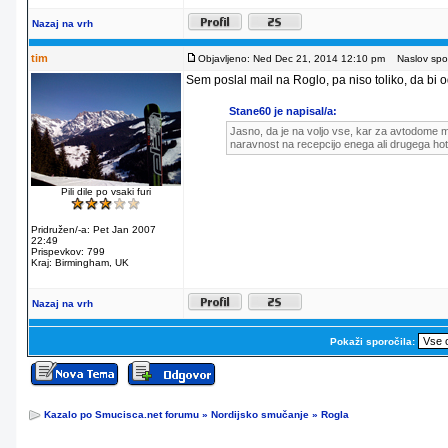
Nazaj na vrh
tim
Objavljeno: Ned Dec 21, 2014 12:10 pm
Naslov spor
Sem poslal mail na Roglo, pa niso toliko, da bi od
Stane60 je napisal/a:
Jasno, da je na voljo vse, kar za avtodome m
naravnost na recepcijo enega ali drugega hot
Pili dile po vsaki furi
Pridružen/-a: Pet Jan 2007
22:49
Prispevkov: 799
Kraj: Birmingham, UK
Nazaj na vrh
Pokaži sporočila:
Kazalo po Smucisca.net forumu
»
Nordijsko smučanje
»
Rogla