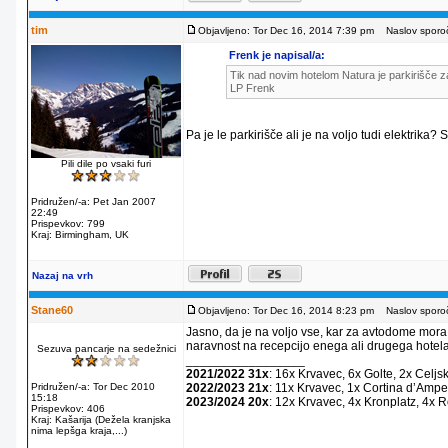
tim
Objavljeno: Tor Dec 16, 2014 7:39 pm
Naslov sporoč
Frenk je napisal/a:
Tik nad novim hotelom Natura je parkirišče za
LP Frenk
Pa je le parkirišče ali je na voljo tudi elektrika?
Pili dile po vsaki furi
Pridružen/-a: Pet Jan 2007
22:49
Prispevkov: 799
Kraj: Birmingham, UK
Nazaj na vrh
Stane60
Objavljeno: Tor Dec 16, 2014 8:23 pm
Naslov sporoč
Jasno, da je na voljo vse, kar za avtodome mora
naravnost na recepcijo enega ali drugega hotela
Sezuva pancarje na sedežnici
_________________
2021/2022 31x
: 16x Krvavec, 6x Golte, 2x Celjs
Pridružen/-a: Tor Dec 2010
2022/2023 21x
: 11x Krvavec, 1x Cortina dʼAmpe
15:18
2023/2024 20x
: 12x Krvavec, 4x Kronplatz, 4x 
Prispevkov: 406
Kraj: Kašarija (Dežela kranjska
nima lepšga kraja,...)