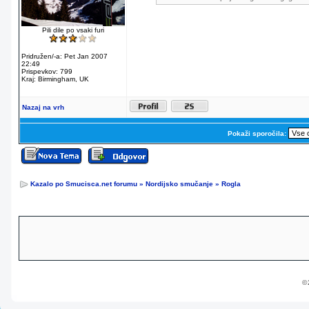
Pili dile po vsaki furi
Pridružen/-a: Pet Jan 2007
22:49
Prispevkov: 799
Kraj: Birmingham, UK
Nazaj na vrh
Pokaži sporočila:
Kazalo po Smucisca.net forumu
»
Nordijsko smučanje
»
Rogla
© 