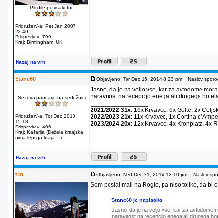
Pili dile po vsaki furi
Pridružen/-a: Pet Jan 2007
22:49
Prispevkov: 799
Kraj: Birmingham, UK
Nazaj na vrh
Stane60
Objavljeno: Tor Dec 16, 2014 8:23 pm
Naslov sporoč
Jasno, da je na voljo vse, kar za avtodome mora
naravnost na recepcijo enega ali drugega hotela
Sezuva pancarje na sedežnici
_________________
2021/2022 31x
: 16x Krvavec, 6x Golte, 2x Celjs
Pridružen/-a: Tor Dec 2010
2022/2023 21x
: 11x Krvavec, 1x Cortina dʼAmpe
15:18
2023/2024 20x
: 12x Krvavec, 4x Kronplatz, 4x 
Prispevkov: 406
Kraj: Kašarija (Dežela kranjska
nima lepšga kraja,...)
Nazaj na vrh
tim
Objavljeno: Ned Dec 21, 2014 12:10 pm
Naslov spor
Sem poslal mail na Roglo, pa niso toliko, da bi od
Stane60 je napisal/a:
Jasno, da je na voljo vse, kar za avtodome m
naravnost na recepcijo enega ali drugega hot