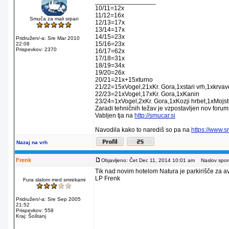
_________________
10/11=12x
11/12=16x
Smuča za mali srpan
12/13=17x
13/14=17x
14/15=23x
Pridružen/-a: Sre Mar 2010
15/16=23x
22:08
Prispevkov: 2370
16/17=62x
17/18=31x
18/19=34x
19/20=26x
20/21=21x+15xturno
21/22=15xVogel,21xKr. Gora,1xstari vrh,1xkrva
22/23=21xVogel,17xKr. Gora,1xKanin
23/24=1xVogel,2xKr. Gora,1xKozji hrbet,1xMojstr
Zaradi tehničnih težav je vzpostavljen nov forum
Vabljen tja na
http://smucar.si
Navodila kako to narediš so pa na
https://www.
Nazaj na vrh
Frenk
Objavljeno: Čet Dec 11, 2014 10:01 am
Naslov sporo
Tik nad novim hotelom Natura je parkirišče za av
LP Frenk
Fura slalom med smrekami
Pridružen/-a: Sre Sep 2005
21:52
Prispevkov: 558
Kraj: Šoštanj