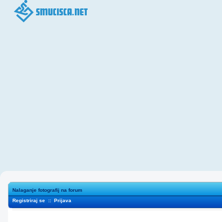
Nalaganje fotografij na forum
Registriraj se
::
Prijava