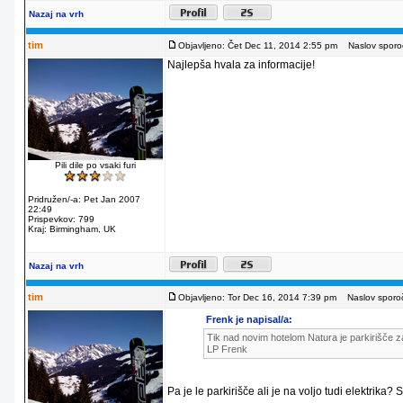
Nazaj na vrh
tim
Objavljeno: Čet Dec 11, 2014 2:55 pm
Naslov sporoč
Najlepša hvala za informacije!
Pili dile po vsaki furi
Pridružen/-a: Pet Jan 2007
22:49
Prispevkov: 799
Kraj: Birmingham, UK
Nazaj na vrh
tim
Objavljeno: Tor Dec 16, 2014 7:39 pm
Naslov sporoč
Frenk je napisal/a:
Tik nad novim hotelom Natura je parkirišče za
LP Frenk
Pa je le parkirišče ali je na voljo tudi elektrika?