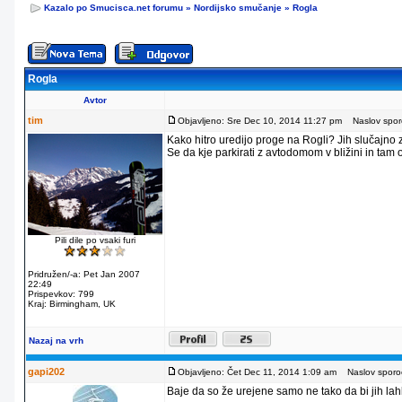
Kazalo po Smucisca.net forumu
»
Nordijsko smučanje
»
Rogla
Rogla
Avtor
tim
Objavljeno: Sre Dec 10, 2014 11:27 pm
Naslov sporo
Kako hitro uredijo proge na Rogli? Jih slučajno
Se da kje parkirati z avtodomom v bližini in tam
Pili dile po vsaki furi
Pridružen/-a: Pet Jan 2007
22:49
Prispevkov: 799
Kraj: Birmingham, UK
Nazaj na vrh
gapi202
Objavljeno: Čet Dec 11, 2014 1:09 am
Naslov sporoč
Baje da so že urejene samo ne tako da bi jih lahko