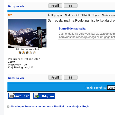
Nazaj na vrh
tim
Objavljeno: Ned Dec 21, 2014 12:10 pm
Naslov spor
Sem poslal mail na Roglo, pa niso toliko, da bi od
Stane60 je napisal/a:
Jasno, da je na voljo vse, kar za avtodome m
naravnost na recepcijo enega ali drugega hot
Pili dile po vsaki furi
Pridružen/-a: Pet Jan 2007
22:49
Prispevkov: 799
Kraj: Birmingham, UK
Nazaj na vrh
Pokaži sporočila:
Kazalo po Smucisca.net forumu
»
Nordijsko smučanje
»
Rogla