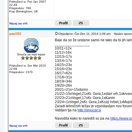
Pridružen/-a: Pet Jan 2007
22:49
Prispevkov: 799
Kraj: Birmingham, UK
Nazaj na vrh
gapi202
Objavljeno: Čet Dec 11, 2014 1:09 am
Naslov sporoč
Baje da so že urejene samo ne tako da bi jih lahko
_________________
10/11=12x
11/12=16x
Smuča za mali srpan
12/13=17x
13/14=17x
14/15=23x
Pridružen/-a: Sre Mar 2010
15/16=23x
22:08
Prispevkov: 2370
16/17=62x
17/18=31x
18/19=34x
19/20=26x
20/21=21x+15xturno
21/22=15xVogel,21xKr. Gora,1xstari vrh,1xkrva
22/23=21xVogel,17xKr. Gora,1xKanin
23/24=1xVogel,2xKr. Gora,1xKozji hrbet,1xMojstr
Zaradi tehničnih težav je vzpostavljen nov forum
Vabljen tja na
http://smucar.si
Navodila kako to narediš so pa na
https://www.
Nazaj na vrh