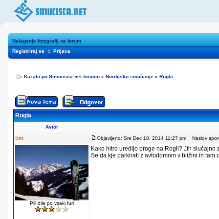
Nalaganje fotografij na forum
Registriraj se
::
Prijava
Kazalo po Smucisca.net forumu
»
Nordijsko smučanje
»
Rogla
Rogla
Avtor
tim
Objavljeno: Sre Dec 10, 2014 11:27 pm
Naslov sporo
Kako hitro uredijo proge na Rogli? Jih slučajno
Se da kje parkirati z avtodomom v bližini in tam
Pili dile po vsaki furi