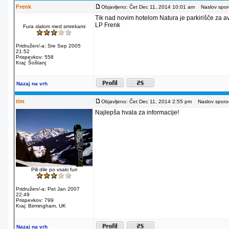
Frenk
Objavljeno: Čet Dec 11, 2014 10:01 am
Naslov sporo
Tik nad novim hotelom Natura je parkirišče za av
LP Frenk
Fura slalom med smrekami
Pridružen/-a: Sre Sep 2005
21:52
Prispevkov: 558
Kraj: Šoštanj
Nazaj na vrh
tim
Objavljeno: Čet Dec 11, 2014 2:55 pm
Naslov sporoč
Najlepša hvala za informacije!
Pili dile po vsaki furi
Pridružen/-a: Pet Jan 2007
22:49
Prispevkov: 799
Kraj: Birmingham, UK
Nazaj na vrh