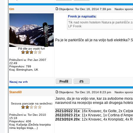
tim
Objavljeno: Tor Dec 16, 2014 7:39 pm
Naslov sporoč
Frenk je napisal/a:
Tik nad novim hotelom Natura je parkirišče za
LP Frenk
Pa je le parkirišče ali je na voljo tudi elektrika?
Pili dile po vsaki furi
Pridružen/-a: Pet Jan 2007
22:49
Prispevkov: 799
Kraj: Birmingham, UK
Nazaj na vrh
Stane60
Objavljeno: Tor Dec 16, 2014 8:23 pm
Naslov sporoč
Jasno, da je na voljo vse, kar za avtodome mora
naravnost na recepcijo enega ali drugega hotela
Sezuva pancarje na sedežnici
_________________
2021/2022 31x
: 16x Krvavec, 6x Golte, 2x Celjs
Pridružen/-a: Tor Dec 2010
2022/2023 21x
: 11x Krvavec, 1x Cortina dʼAmpe
15:18
2023/2024 20x
: 12x Krvavec, 4x Kronplatz, 4x 
Prispevkov: 406
Kraj: Kašarija (Dežela kranjska
nima lepšga kraja,...)