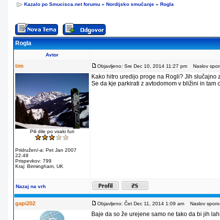
Kazalo po Smucisca.net forumu
»
Nordijsko smučanje
»
Rogla
Rogla
Avtor
tim
Objavljeno: Sre Dec 10, 2014 11:27 pm
Naslov sporo
Kako hitro uredijo proge na Rogli? Jih slučajno
Se da kje parkirati z avtodomom v bližini in tam
Pili dile po vsaki furi
Pridružen/-a: Pet Jan 2007
22:49
Prispevkov: 799
Kraj: Birmingham, UK
Nazaj na vrh
gapi202
Objavljeno: Čet Dec 11, 2014 1:09 am
Naslov sporoč
Baje da so že urejene samo ne tako da bi jih lahko