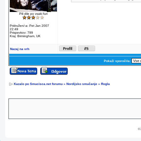
Pili dile po vsaki furi
Pridružen/-a: Pet Jan 2007
22:49
Prispevkov: 799
Kraj: Birmingham, UK
Nazaj na vrh
Pokaži sporočila:
Kazalo po Smucisca.net forumu
»
Nordijsko smučanje
»
Rogla
© 