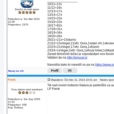
_________________
10/11=12x
11/12=16x
Smuča za mali srpan
12/13=17x
13/14=17x
14/15=23x
Pridružen/-a: Sre Mar 2010
15/16=23x
22:08
Prispevkov: 2370
16/17=62x
17/18=31x
18/19=34x
19/20=26x
20/21=21x+15xturno
21/22=15xVogel,21xKr. Gora,1xstari vrh,1xkrva
22/23=21xVogel,17xKr. Gora,1xKanin
23/24=1xVogel,2xKr. Gora,1xKozji hrbet,1xMojstr
Zaradi tehničnih težav je vzpostavljen nov forum
Vabljen tja na
http://smucar.si
Navodila kako to narediš so pa na
https://www.
Nazaj na vrh
Frenk
Objavljeno: Čet Dec 11, 2014 10:01 am
Naslov sporo
Tik nad novim hotelom Natura je parkirišče za av
LP Frenk
Fura slalom med smrekami
Pridružen/-a: Sre Sep 2005
21:52
Prispevkov: 558
Kraj: Šoštanj