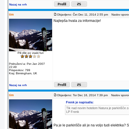
Nazaj na vrh
tim
Objavljeno: Čet Dec 11, 2014 2:55 pm
Naslov sporoč
Najlepša hvala za informacije!
Pili dile po vsaki furi
Pridružen/-a: Pet Jan 2007
22:49
Prispevkov: 799
Kraj: Birmingham, UK
Nazaj na vrh
tim
Objavljeno: Tor Dec 16, 2014 7:39 pm
Naslov sporoč
Frenk je napisal/a:
Tik nad novim hotelom Natura je parkirišče za
LP Frenk
Pa je le parkirišče ali je na voljo tudi elektrika?