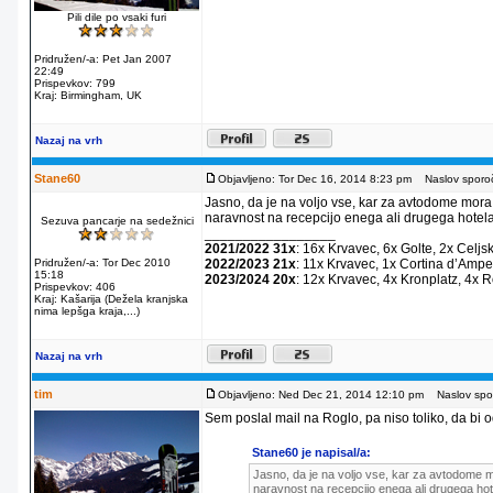
Pili dile po vsaki furi
Pridružen/-a: Pet Jan 2007
22:49
Prispevkov: 799
Kraj: Birmingham, UK
Nazaj na vrh
Stane60
Objavljeno: Tor Dec 16, 2014 8:23 pm
Naslov sporoč
Jasno, da je na voljo vse, kar za avtodome mora
naravnost na recepcijo enega ali drugega hotela
Sezuva pancarje na sedežnici
_________________
2021/2022 31x
: 16x Krvavec, 6x Golte, 2x Celjs
Pridružen/-a: Tor Dec 2010
2022/2023 21x
: 11x Krvavec, 1x Cortina dʼAmpe
15:18
2023/2024 20x
: 12x Krvavec, 4x Kronplatz, 4x 
Prispevkov: 406
Kraj: Kašarija (Dežela kranjska
nima lepšga kraja,...)
Nazaj na vrh
tim
Objavljeno: Ned Dec 21, 2014 12:10 pm
Naslov spor
Sem poslal mail na Roglo, pa niso toliko, da bi od
Stane60 je napisal/a:
Jasno, da je na voljo vse, kar za avtodome m
naravnost na recepcijo enega ali drugega hot