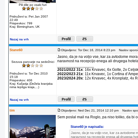
Pili dile po vsaki furi
Pridružen/-a: Pet Jan 2007
22:49
Prispevkov: 799
Kraj: Birmingham, UK
Nazaj na vrh
Stane60
Objavljeno: Tor Dec 16, 2014 8:23 pm
Naslov sporoč
Jasno, da je na voljo vse, kar za avtodome mora
naravnost na recepcijo enega ali drugega hotela
Sezuva pancarje na sedežnici
_________________
2021/2022 31x
: 16x Krvavec, 6x Golte, 2x Celjs
Pridružen/-a: Tor Dec 2010
2022/2023 21x
: 11x Krvavec, 1x Cortina dʼAmpe
15:18
2023/2024 20x
: 12x Krvavec, 4x Kronplatz, 4x 
Prispevkov: 406
Kraj: Kašarija (Dežela kranjska
nima lepšga kraja,...)
Nazaj na vrh
tim
Objavljeno: Ned Dec 21, 2014 12:10 pm
Naslov spor
Sem poslal mail na Roglo, pa niso toliko, da bi od
Stane60 je napisal/a:
Jasno, da je na voljo vse, kar za avtodome m
naravnost na recepcijo enega ali drugega hot