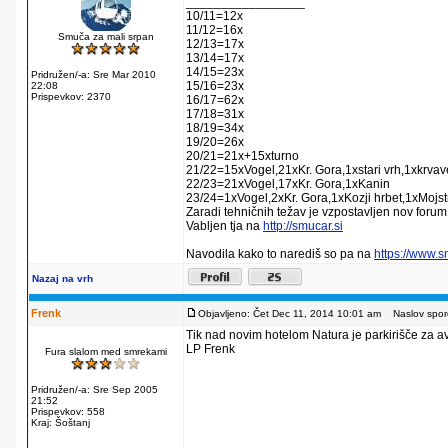
_________________
10/11=12x
11/12=16x
Smuča za mali srpan
12/13=17x
13/14=17x
14/15=23x
Pridružen/-a: Sre Mar 2010
15/16=23x
22:08
Prispevkov: 2370
16/17=62x
17/18=31x
18/19=34x
19/20=26x
20/21=21x+15xturno
21/22=15xVogel,21xKr. Gora,1xstari vrh,1xkrva
22/23=21xVogel,17xKr. Gora,1xKanin
23/24=1xVogel,2xKr. Gora,1xKozji hrbet,1xMojstr
Zaradi tehničnih težav je vzpostavljen nov forum
Vabljen tja na
http://smucar.si
Navodila kako to narediš so pa na
https://www.
Nazaj na vrh
Frenk
Objavljeno: Čet Dec 11, 2014 10:01 am
Naslov sporo
Tik nad novim hotelom Natura je parkirišče za av
LP Frenk
Fura slalom med smrekami
Pridružen/-a: Sre Sep 2005
21:52
Prispevkov: 558
Kraj: Šoštanj