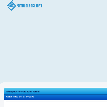
Nalaganje fotografij na forum
Registriraj se
::
Prijava