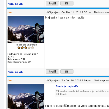
Nazaj na vrh
tim
Objavljeno: Čet Dec 11, 2014 2:55 pm
Naslov sporoč
Najlepša hvala za informacije!
Pili dile po vsaki furi
Pridružen/-a: Pet Jan 2007
22:49
Prispevkov: 799
Kraj: Birmingham, UK
Nazaj na vrh
tim
Objavljeno: Tor Dec 16, 2014 7:39 pm
Naslov sporoč
Frenk je napisal/a:
Tik nad novim hotelom Natura je parkirišče za
LP Frenk
Pa je le parkirišče ali je na voljo tudi elektrika?