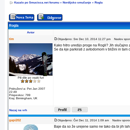
Kazalo po Smucisca.net forumu
»
Nordijsko smučanje
»
Rogla
Rogla
Avtor
tim
Objavljeno: Sre Dec 10, 2014 11:27 pm
Naslov sporo
Kako hitro uredijo proge na Rogli? Jih slučajno
Se da kje parkirati z avtodomom v bližini in tam
Pili dile po vsaki furi
Pridružen/-a: Pet Jan 2007
22:49
Prispevkov: 799
Kraj: Birmingham, UK
Nazaj na vrh
gapi202
Objavljeno: Čet Dec 11, 2014 1:09 am
Naslov sporoč
Baje da so že urejene samo ne tako da bi jih lahko