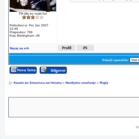
Pili dile po vsaki furi
Pridružen/-a: Pet Jan 2007
22:49
Prispevkov: 799
Kraj: Birmingham, UK
Nazaj na vrh
Pokaži sporočila:
Kazalo po Smucisca.net forumu
»
Nordijsko smučanje
»
Rogla
© 