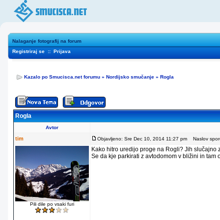
Nalaganje fotografij na forum
Registriraj se
::
Prijava
Kazalo po Smucisca.net forumu
»
Nordijsko smučanje
»
Rogla
Rogla
Avtor
tim
Objavljeno: Sre Dec 10, 2014 11:27 pm
Naslov sporo
Kako hitro uredijo proge na Rogli? Jih slučajno
Se da kje parkirati z avtodomom v bližini in tam
Pili dile po vsaki furi