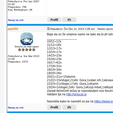
Pridružen/-a: Pet Jan 2007
22:49
Prispevkov: 799
Kraj: Birmingham, UK
Nazaj na vrh
gapi202
Objavljeno: Čet Dec 11, 2014 1:09 am
Naslov sporoč
Baje da so že urejene samo ne tako da bi jih lahko
_________________
10/11=12x
11/12=16x
Smuča za mali srpan
12/13=17x
13/14=17x
14/15=23x
Pridružen/-a: Sre Mar 2010
15/16=23x
22:08
Prispevkov: 2370
16/17=62x
17/18=31x
18/19=34x
19/20=26x
20/21=21x+15xturno
21/22=15xVogel,21xKr. Gora,1xstari vrh,1xkrva
22/23=21xVogel,17xKr. Gora,1xKanin
23/24=1xVogel,2xKr. Gora,1xKozji hrbet,1xMojstr
Zaradi tehničnih težav je vzpostavljen nov forum
Vabljen tja na
http://smucar.si
Navodila kako to narediš so pa na
https://www.
Nazaj na vrh