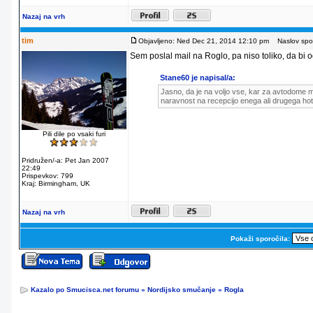
Nazaj na vrh
tim
Objavljeno: Ned Dec 21, 2014 12:10 pm
Naslov spor
Sem poslal mail na Roglo, pa niso toliko, da bi od
Stane60 je napisal/a:
Jasno, da je na voljo vse, kar za avtodome m
naravnost na recepcijo enega ali drugega hot
Pili dile po vsaki furi
Pridružen/-a: Pet Jan 2007
22:49
Prispevkov: 799
Kraj: Birmingham, UK
Nazaj na vrh
Pokaži sporočila:
Kazalo po Smucisca.net forumu
»
Nordijsko smučanje
»
Rogla