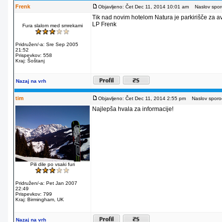
Frenk
Objavljeno: Čet Dec 11, 2014 10:01 am
Naslov sporo
Tik nad novim hotelom Natura je parkirišče za av
LP Frenk
Fura slalom med smrekami
Pridružen/-a: Sre Sep 2005
21:52
Prispevkov: 558
Kraj: Šoštanj
Nazaj na vrh
tim
Objavljeno: Čet Dec 11, 2014 2:55 pm
Naslov sporoč
Najlepša hvala za informacije!
Pili dile po vsaki furi
Pridružen/-a: Pet Jan 2007
22:49
Prispevkov: 799
Kraj: Birmingham, UK
Nazaj na vrh