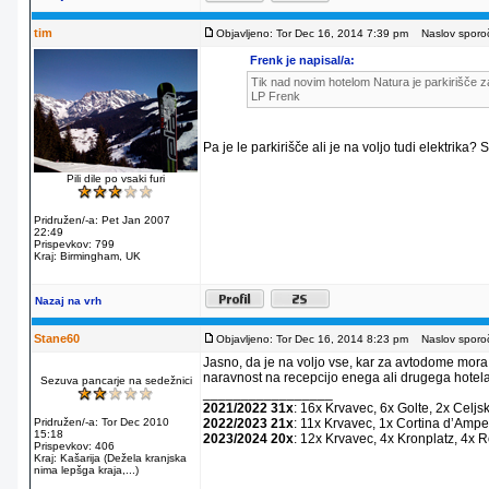
tim
Objavljeno: Tor Dec 16, 2014 7:39 pm
Naslov sporoč
Frenk je napisal/a:
Tik nad novim hotelom Natura je parkirišče za
LP Frenk
Pa je le parkirišče ali je na voljo tudi elektrika?
Pili dile po vsaki furi
Pridružen/-a: Pet Jan 2007
22:49
Prispevkov: 799
Kraj: Birmingham, UK
Nazaj na vrh
Stane60
Objavljeno: Tor Dec 16, 2014 8:23 pm
Naslov sporoč
Jasno, da je na voljo vse, kar za avtodome mora
naravnost na recepcijo enega ali drugega hotela
Sezuva pancarje na sedežnici
_________________
2021/2022 31x
: 16x Krvavec, 6x Golte, 2x Celjs
Pridružen/-a: Tor Dec 2010
2022/2023 21x
: 11x Krvavec, 1x Cortina dʼAmpe
15:18
2023/2024 20x
: 12x Krvavec, 4x Kronplatz, 4x 
Prispevkov: 406
Kraj: Kašarija (Dežela kranjska
nima lepšga kraja,...)