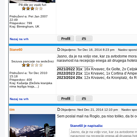
Pili dile po vsaki furi
Pridružen/-a: Pet Jan 2007
22:49
Prispevkov: 799
Kraj: Birmingham, UK
Nazaj na vrh
Stane60
Objavljeno: Tor Dec 16, 2014 8:23 pm
Naslov sporoč
Jasno, da je na voljo vse, kar za avtodome mora
naravnost na recepcijo enega ali drugega hotela
Sezuva pancarje na sedežnici
_________________
2021/2022 31x
: 16x Krvavec, 6x Golte, 2x Celjs
Pridružen/-a: Tor Dec 2010
2022/2023 21x
: 11x Krvavec, 1x Cortina dʼAmpe
15:18
2023/2024 20x
: 12x Krvavec, 4x Kronplatz, 4x 
Prispevkov: 406
Kraj: Kašarija (Dežela kranjska
nima lepšga kraja,...)
Nazaj na vrh
tim
Objavljeno: Ned Dec 21, 2014 12:10 pm
Naslov spor
Sem poslal mail na Roglo, pa niso toliko, da bi od
Stane60 je napisal/a:
Jasno, da je na voljo vse, kar za avtodome m
naravnost na recepcijo enega ali drugega hot