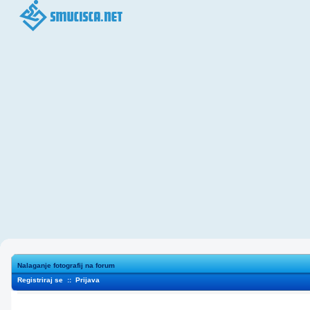
Nalaganje fotografij na forum
Registriraj se
::
Prijava