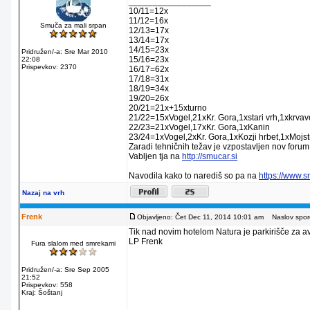
_________________
10/11=12x
11/12=16x
Smuča za mali srpan
12/13=17x
13/14=17x
14/15=23x
Pridružen/-a: Sre Mar 2010
15/16=23x
22:08
Prispevkov: 2370
16/17=62x
17/18=31x
18/19=34x
19/20=26x
20/21=21x+15xturno
21/22=15xVogel,21xKr. Gora,1xstari vrh,1xkrva
22/23=21xVogel,17xKr. Gora,1xKanin
23/24=1xVogel,2xKr. Gora,1xKozji hrbet,1xMojstr
Zaradi tehničnih težav je vzpostavljen nov forum
Vabljen tja na
http://smucar.si
Navodila kako to narediš so pa na
https://www.
Nazaj na vrh
Frenk
Objavljeno: Čet Dec 11, 2014 10:01 am
Naslov sporo
Tik nad novim hotelom Natura je parkirišče za av
LP Frenk
Fura slalom med smrekami
Pridružen/-a: Sre Sep 2005
21:52
Prispevkov: 558
Kraj: Šoštanj