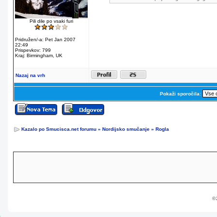
Pili dile po vsaki furi
Pridružen/-a: Pet Jan 2007
22:49
Prispevkov: 799
Kraj: Birmingham, UK
Nazaj na vrh
Pokaži sporočila:
Kazalo po Smucisca.net forumu
»
Nordijsko smučanje
»
Rogla
© 