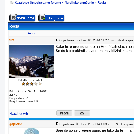
Kazalo po Smucisca.net forumu
»
Nordijsko smučanje
»
Rogla
Rogla
Avtor
tim
Objavljeno: Sre Dec 10, 2014 11:27 pm
Naslov sporo
Kako hitro uredijo proge na Rogli? Jih slučajno
Se da kje parkirati z avtodomom v bližini in tam
Pili dile po vsaki furi
Pridružen/-a: Pet Jan 2007
22:49
Prispevkov: 799
Kraj: Birmingham, UK
Nazaj na vrh
gapi202
Objavljeno: Čet Dec 11, 2014 1:09 am
Naslov sporoč
Baje da so že urejene samo ne tako da bi jih lahko