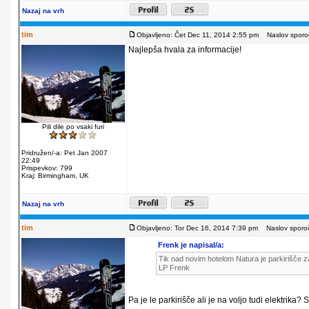
Nazaj na vrh
tim
Objavljeno: Čet Dec 11, 2014 2:55 pm
Naslov sporoč
Najlepša hvala za informacije!
Pili dile po vsaki furi
Pridružen/-a: Pet Jan 2007
22:49
Prispevkov: 799
Kraj: Birmingham, UK
Nazaj na vrh
tim
Objavljeno: Tor Dec 16, 2014 7:39 pm
Naslov sporoč
Frenk je napisal/a:
Tik nad novim hotelom Natura je parkirišče za
LP Frenk
Pa je le parkirišče ali je na voljo tudi elektrika?