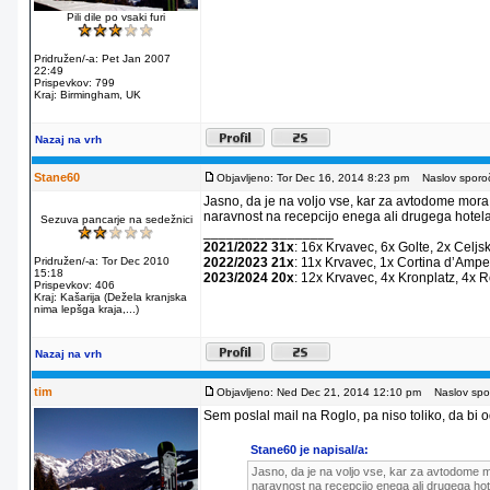
Pili dile po vsaki furi
Pridružen/-a: Pet Jan 2007
22:49
Prispevkov: 799
Kraj: Birmingham, UK
Nazaj na vrh
Stane60
Objavljeno: Tor Dec 16, 2014 8:23 pm
Naslov sporoč
Jasno, da je na voljo vse, kar za avtodome mora
naravnost na recepcijo enega ali drugega hotela
Sezuva pancarje na sedežnici
_________________
2021/2022 31x
: 16x Krvavec, 6x Golte, 2x Celjs
Pridružen/-a: Tor Dec 2010
2022/2023 21x
: 11x Krvavec, 1x Cortina dʼAmpe
15:18
2023/2024 20x
: 12x Krvavec, 4x Kronplatz, 4x 
Prispevkov: 406
Kraj: Kašarija (Dežela kranjska
nima lepšga kraja,...)
Nazaj na vrh
tim
Objavljeno: Ned Dec 21, 2014 12:10 pm
Naslov spor
Sem poslal mail na Roglo, pa niso toliko, da bi od
Stane60 je napisal/a:
Jasno, da je na voljo vse, kar za avtodome m
naravnost na recepcijo enega ali drugega hot