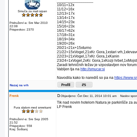
_________________
10/11=12x
11/12=16x
Smuča za mali srpan
12/13=17x
13/14=17x
14/15=23x
Pridružen/-a: Sre Mar 2010
15/16=23x
22:08
Prispevkov: 2370
16/17=62x
17/18=31x
18/19=34x
19/20=26x
20/21=21x+15xturno
21/22=15xVogel,21xKr. Gora,1xstari vrh,1xkrva
22/23=21xVogel,17xKr. Gora,1xKanin
23/24=1xVogel,2xKr. Gora,1xKozji hrbet,1xMojstr
Zaradi tehničnih težav je vzpostavljen nov forum
Vabljen tja na
http://smucar.si
Navodila kako to narediš so pa na
https://www.
Nazaj na vrh
Frenk
Objavljeno: Čet Dec 11, 2014 10:01 am
Naslov sporo
Tik nad novim hotelom Natura je parkirišče za av
LP Frenk
Fura slalom med smrekami
Pridružen/-a: Sre Sep 2005
21:52
Prispevkov: 558
Kraj: Šoštanj