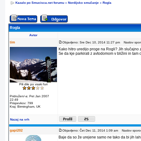
Kazalo po Smucisca.net forumu
»
Nordijsko smučanje
»
Rogla
Rogla
Avtor
tim
Objavljeno: Sre Dec 10, 2014 11:27 pm
Naslov sporo
Kako hitro uredijo proge na Rogli? Jih slučajno
Se da kje parkirati z avtodomom v bližini in tam
Pili dile po vsaki furi
Pridružen/-a: Pet Jan 2007
22:49
Prispevkov: 799
Kraj: Birmingham, UK
Nazaj na vrh
gapi202
Objavljeno: Čet Dec 11, 2014 1:09 am
Naslov sporoč
Baje da so že urejene samo ne tako da bi jih lahko