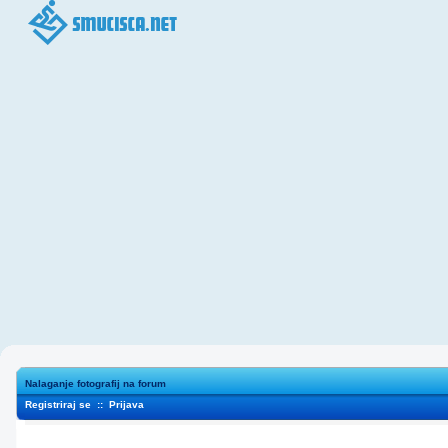
Nalaganje fotografij na forum
Registriraj se
::
Prijava