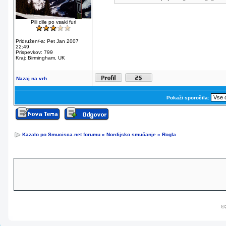
Pili dile po vsaki furi
Pridružen/-a: Pet Jan 2007
22:49
Prispevkov: 799
Kraj: Birmingham, UK
Nazaj na vrh
Pokaži sporočila:
Kazalo po Smucisca.net forumu
»
Nordijsko smučanje
»
Rogla
© 