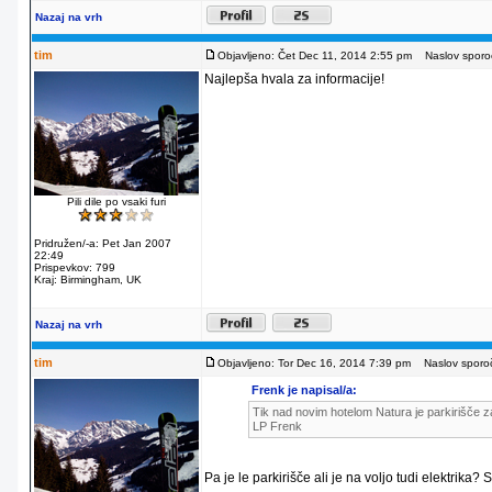
Nazaj na vrh
tim
Objavljeno: Čet Dec 11, 2014 2:55 pm
Naslov sporoč
Najlepša hvala za informacije!
Pili dile po vsaki furi
Pridružen/-a: Pet Jan 2007
22:49
Prispevkov: 799
Kraj: Birmingham, UK
Nazaj na vrh
tim
Objavljeno: Tor Dec 16, 2014 7:39 pm
Naslov sporoč
Frenk je napisal/a:
Tik nad novim hotelom Natura je parkirišče za
LP Frenk
Pa je le parkirišče ali je na voljo tudi elektrika?