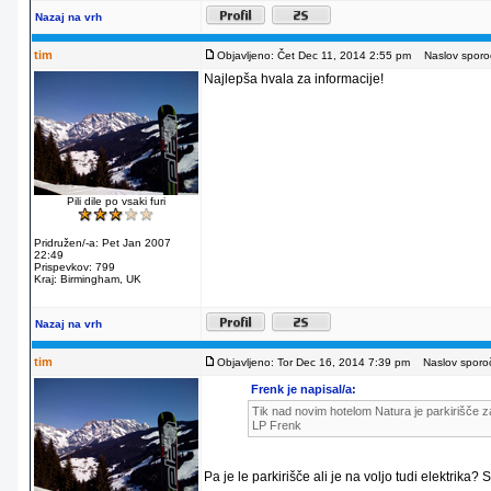
Nazaj na vrh
tim
Objavljeno: Čet Dec 11, 2014 2:55 pm
Naslov sporoč
Najlepša hvala za informacije!
Pili dile po vsaki furi
Pridružen/-a: Pet Jan 2007
22:49
Prispevkov: 799
Kraj: Birmingham, UK
Nazaj na vrh
tim
Objavljeno: Tor Dec 16, 2014 7:39 pm
Naslov sporoč
Frenk je napisal/a:
Tik nad novim hotelom Natura je parkirišče za
LP Frenk
Pa je le parkirišče ali je na voljo tudi elektrika?