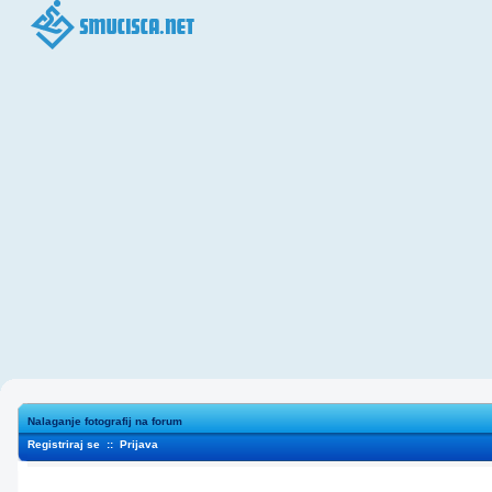
Nalaganje fotografij na forum
Registriraj se
::
Prijava