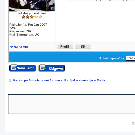
Pili dile po vsaki furi
Pridružen/-a: Pet Jan 2007
22:49
Prispevkov: 799
Kraj: Birmingham, UK
Nazaj na vrh
Pokaži sporočila:
Kazalo po Smucisca.net forumu
»
Nordijsko smučanje
»
Rogla
© 