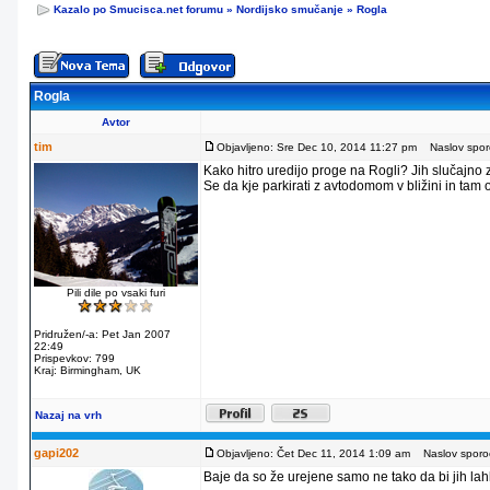
Kazalo po Smucisca.net forumu
»
Nordijsko smučanje
»
Rogla
Rogla
Avtor
tim
Objavljeno: Sre Dec 10, 2014 11:27 pm
Naslov sporo
Kako hitro uredijo proge na Rogli? Jih slučajno
Se da kje parkirati z avtodomom v bližini in tam
Pili dile po vsaki furi
Pridružen/-a: Pet Jan 2007
22:49
Prispevkov: 799
Kraj: Birmingham, UK
Nazaj na vrh
gapi202
Objavljeno: Čet Dec 11, 2014 1:09 am
Naslov sporoč
Baje da so že urejene samo ne tako da bi jih lahko