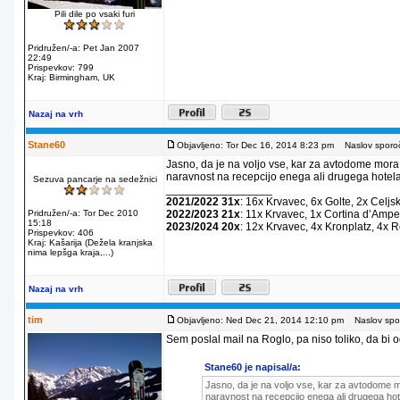
Pili dile po vsaki furi
Pridružen/-a: Pet Jan 2007
22:49
Prispevkov: 799
Kraj: Birmingham, UK
Nazaj na vrh
Stane60
Objavljeno: Tor Dec 16, 2014 8:23 pm
Naslov sporoč
Jasno, da je na voljo vse, kar za avtodome mora
naravnost na recepcijo enega ali drugega hotela
Sezuva pancarje na sedežnici
_________________
2021/2022 31x
: 16x Krvavec, 6x Golte, 2x Celjs
Pridružen/-a: Tor Dec 2010
2022/2023 21x
: 11x Krvavec, 1x Cortina dʼAmpe
15:18
2023/2024 20x
: 12x Krvavec, 4x Kronplatz, 4x 
Prispevkov: 406
Kraj: Kašarija (Dežela kranjska
nima lepšga kraja,...)
Nazaj na vrh
tim
Objavljeno: Ned Dec 21, 2014 12:10 pm
Naslov spor
Sem poslal mail na Roglo, pa niso toliko, da bi od
Stane60 je napisal/a:
Jasno, da je na voljo vse, kar za avtodome m
naravnost na recepcijo enega ali drugega hot