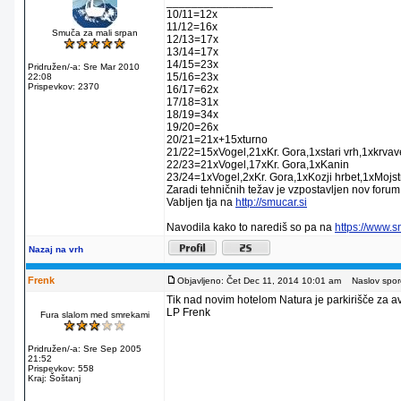
_________________
10/11=12x
11/12=16x
Smuča za mali srpan
12/13=17x
13/14=17x
14/15=23x
Pridružen/-a: Sre Mar 2010
15/16=23x
22:08
Prispevkov: 2370
16/17=62x
17/18=31x
18/19=34x
19/20=26x
20/21=21x+15xturno
21/22=15xVogel,21xKr. Gora,1xstari vrh,1xkrva
22/23=21xVogel,17xKr. Gora,1xKanin
23/24=1xVogel,2xKr. Gora,1xKozji hrbet,1xMojstr
Zaradi tehničnih težav je vzpostavljen nov forum
Vabljen tja na
http://smucar.si
Navodila kako to narediš so pa na
https://www.
Nazaj na vrh
Frenk
Objavljeno: Čet Dec 11, 2014 10:01 am
Naslov sporo
Tik nad novim hotelom Natura je parkirišče za av
LP Frenk
Fura slalom med smrekami
Pridružen/-a: Sre Sep 2005
21:52
Prispevkov: 558
Kraj: Šoštanj