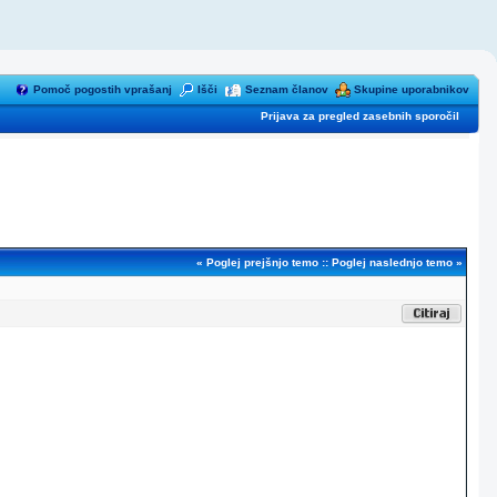
Pomoč pogostih vprašanj
Išči
Seznam članov
Skupine uporabnikov
Prijava za pregled zasebnih sporočil
«
Poglej prejšnjo temo
::
Poglej naslednjo temo
»