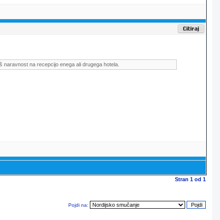
š naravnost na recepcijo enega ali drugega hotela.
Stran
1
od
1
Pojdi na: