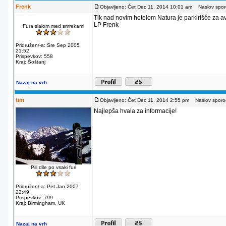
Frenk
Objavljeno: Čet Dec 11, 2014 10:01 am
Naslov sporo
Tik nad novim hotelom Natura je parkirišče za av
LP Frenk
Fura slalom med smrekami
Pridružen/-a: Sre Sep 2005
21:52
Prispevkov: 558
Kraj: Šoštanj
Nazaj na vrh
tim
Objavljeno: Čet Dec 11, 2014 2:55 pm
Naslov sporoč
Najlepša hvala za informacije!
Pili dile po vsaki furi
Pridružen/-a: Pet Jan 2007
22:49
Prispevkov: 799
Kraj: Birmingham, UK
Nazaj na vrh