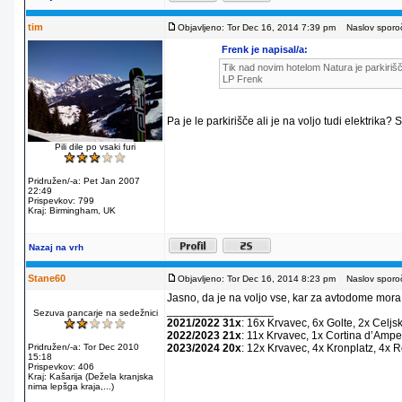
tim
Objavljeno: Tor Dec 16, 2014 7:39 pm
Naslov sporoč
Frenk je napisal/a:
Tik nad novim hotelom Natura je parkirišč
LP Frenk
Pa je le parkirišče ali je na voljo tudi elektrika?
Pili dile po vsaki furi
Pridružen/-a: Pet Jan 2007
22:49
Prispevkov: 799
Kraj: Birmingham, UK
Nazaj na vrh
Stane60
Objavljeno: Tor Dec 16, 2014 8:23 pm
Naslov sporoč
Jasno, da je na voljo vse, kar za avtodome mora
_________________
Sezuva pancarje na sedežnici
2021/2022 31x
: 16x Krvavec, 6x Golte, 2x Celjs
2022/2023 21x
: 11x Krvavec, 1x Cortina dʼAmpe
Pridružen/-a: Tor Dec 2010
2023/2024 20x
: 12x Krvavec, 4x Kronplatz, 4x 
15:18
Prispevkov: 406
Kraj: Kašarija (Dežela kranjska
nima lepšga kraja,...)