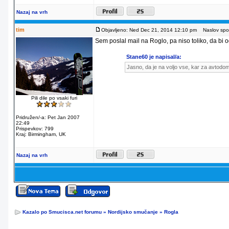
Nazaj na vrh
tim
Objavljeno: Ned Dec 21, 2014 12:10 pm
Naslov spor
Sem poslal mail na Roglo, pa niso toliko, da bi od
Stane60 je napisal/a:
Jasno, da je na voljo vse, kar za avtodo
Pili dile po vsaki furi
Pridružen/-a: Pet Jan 2007
22:49
Prispevkov: 799
Kraj: Birmingham, UK
Nazaj na vrh
Kazalo po Smucisca.net forumu
»
Nordijsko smučanje
»
Rogla