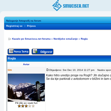
Nalaganje fotografij na forum
Registriraj se
::
Prijava
Kazalo po Smucisca.net forumu
»
Nordijsko smučanje
»
Rogla
Rogla
Avtor
tim
Objavljeno: Sre Dec 10, 2014 11:27 pm
Naslov sporo
Kako hitro uredijo proge na Rogli? Jih slučajno
Se da kje parkirati z avtodomom v bližini in tam
Pili dile po vsaki furi