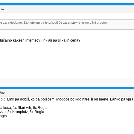
ila:
e za avtodome. Za hotelom pa je izhodišče za sm.tek-startno ciljni prostor.
 Slučajno kakšen internetni link ali pa slika in cena?
ila:
 biti. Link pa dobiš, ko ga poiščem. Mogoče bo kdo hitrejši od mene. Lahko pa vpr
ka koča, 1x Stari vrh, 6x Rogla
zzo, 3x Kronplatz, 6x Rogla
Rogla