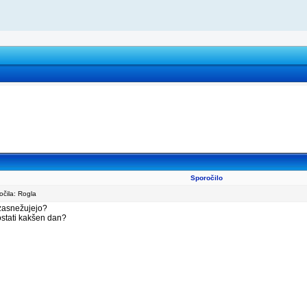
Sporočilo
čila: Rogla
 zasnežujejo?
 ostati kakšen dan?