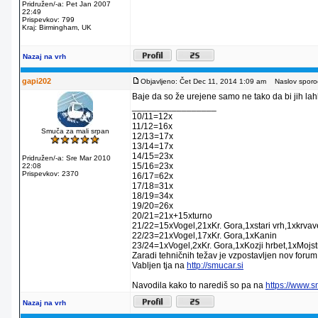
Pridružen/-a: Pet Jan 2007
22:49
Prispevkov: 799
Kraj: Birmingham, UK
Nazaj na vrh
gapi202
Objavljeno: Čet Dec 11, 2014 1:09 am
Naslov sporoč
Baje da so že urejene samo ne tako da bi jih lahko
_________________
10/11=12x
11/12=16x
Smuča za mali srpan
12/13=17x
13/14=17x
14/15=23x
Pridružen/-a: Sre Mar 2010
15/16=23x
22:08
Prispevkov: 2370
16/17=62x
17/18=31x
18/19=34x
19/20=26x
20/21=21x+15xturno
21/22=15xVogel,21xKr. Gora,1xstari vrh,1xkrva
22/23=21xVogel,17xKr. Gora,1xKanin
23/24=1xVogel,2xKr. Gora,1xKozji hrbet,1xMojstr
Zaradi tehničnih težav je vzpostavljen nov forum
Vabljen tja na
http://smucar.si
Navodila kako to narediš so pa na
https://www.
Nazaj na vrh