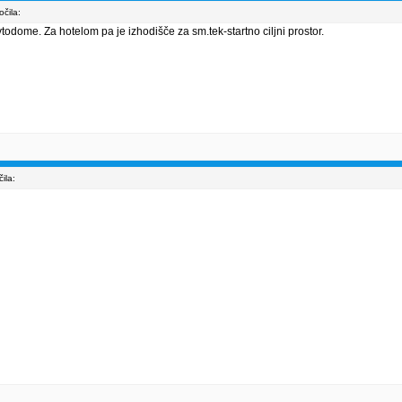
čila:
todome. Za hotelom pa je izhodišče za sm.tek-startno ciljni prostor.
ila: