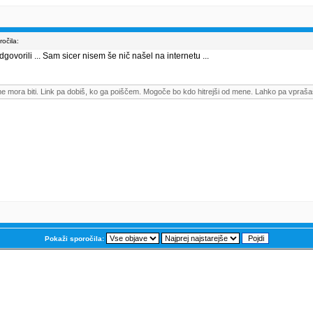
očila:
govorili ... Sam sicer nisem še nič našel na internetu ...
me mora biti. Link pa dobiš, ko ga poiščem. Mogoče bo kdo hitrejši od mene. Lahko pa vpraša
Pokaži sporočila: