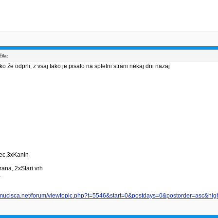
ila:
 že odprli, z vsaj tako je pisalo na spletni strani nekaj dni nazaj
vec,3xKanin
ana, 2xStari vrh
.
smucisca.net/forum/viewtopic.php?t=5546&start=0&postdays=0&postorder=asc&high