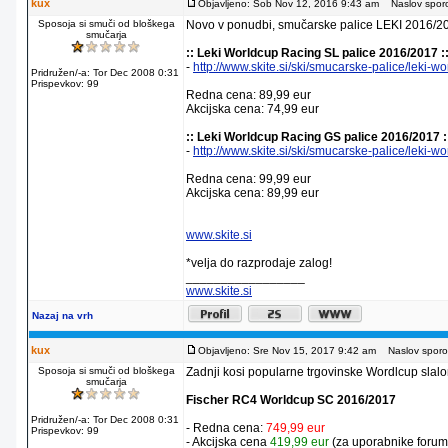
kux
Objavljeno: Sob Nov 12, 2016 9:43 am
Naslov sporo
Sposoja si smuči od bloškega
Novo v ponudbi, smučarske palice LEKI 2016/2
smučarja
:: Leki Worldcup Racing SL palice 2016/2017 :
-
http://www.skite.si/ski/smucarske-palice/leki-
Pridružen/-a: Tor Dec 2008 0:31
Prispevkov: 99
Redna cena: 89,99 eur
Akcijska cena: 74,99 eur
:: Leki Worldcup Racing GS palice 2016/2017 :
-
http://www.skite.si/ski/smucarske-palice/leki-
Redna cena: 99,99 eur
Akcijska cena: 89,99 eur
www.skite.si
*velja do razprodaje zalog!
_________________
www.skite.si
Nazaj na vrh
kux
Objavljeno: Sre Nov 15, 2017 9:42 am
Naslov sporoč
Sposoja si smuči od bloškega
Zadnji kosi popularne trgovinske Wordlcup slal
smučarja
Fischer RC4 Worldcup SC 2016/2017
Pridružen/-a: Tor Dec 2008 0:31
- Redna cena:
749,99 eur
Prispevkov: 99
- Akcijska cena
419,99 eur
(za uporabnike forum