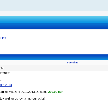
signol
Sporočilo
ila:
2/2013:
::
-2012-2013
 artikel v sezoni 2012/2013, za samo
299,99 eur
!!
tev vezi ter osnovna impregnacija!