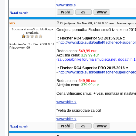
_________________
www.skite.si
Nazaj na vrh
kux
Objavljeno: Tor Nov 08, 2016 8:30 am
Naslov sporoč
Sposoja si smuči od bloškega
Omejena ponudba Fischer smuči iz sezone 201
smučarja
:: Fischer RC4 Superior SC 2015/2016 ::
-
http://www.skite.si/ski/outlet/fischer-rc4-super
Pridružen/-a: Tor Dec 2008 0:31
Prispevkov: 99
Redna cena:
549,99 eur
Akcijska cena:
319,99 eur
(za uporabnike foruma smucisca.net, dodatnih 1
:: Fischer RC4 Superior PRO 2015/2016 ::
-
http://www.skite.si/ski/outlet/fischer-superior-
Redna cena:
649,99 eur
Akcijska cena:
379,99 eur
Cena vključuje: smuči + vezi, montaža in nastavi
www.skite.si
*velja do razprodaje zalog!
_________________
www.skite.si
Nazaj na vrh