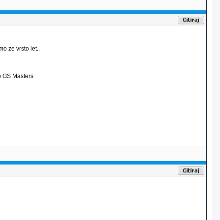
o ze vrsto let..
p GS Masters