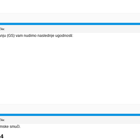
ila:
nju (GS) vam nudimo naslednje ugodnosti:
ila:
omske smuči.
14