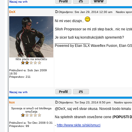
Nazaj na vrh
DeX
Objavljeno: Sre Jan 29, 2014 12:30 am
Naslov sporo
Ni mi vsec dizajn..
Slloh Progressor se mi zdi step back.. nic ne izs
Je sicer tudi kaj konstrukcijskih sprememb?
_________________
Powered by Elan SLX Waveflex Fusion, Elan GS
Išče plažo na smučišču
Pridružen/-a: Sob Jan 2009
16:50
Prispevkov: 211
Nazaj na vrh
kux
Objavljeno: Tor Sep 23, 2014 8:50 pm
Naslov sporoč
Sposoja si smuči od bloškega
@DeX, saj veš stvar okusa. Novosti bodo kmal
smučarja
Na spletnih straneh osvežene cene (
POPUSTI D
Pridružen/-a: Tor Dec 2008 0:31
-
http://www.skite.si/ski/smuci
Prispevkov: 99