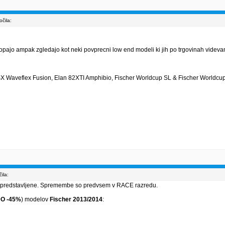
čila:
topajo ampak zgledajo kot neki povprecni low end modeli ki jih po trgovinah videvam
X Waveflex Fusion, Elan 82XTI Amphibio, Fischer Worldcup SL & Fischer Worldcu
ila:
u predstavljene. Spremembe so predvsem v RACE razredu.
O -45%
) modelov
Fischer 2013/2014
: