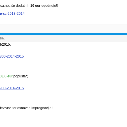
ca.net, še dodatnih
10 eur
ugodneje!)
dcup-sc-2013-2014
ila:
4/2015
:
or-800-2014-2015
0,00 eur
popusta*)
or-900-2014-2015
tev vezi ter osnovna impregnacija!