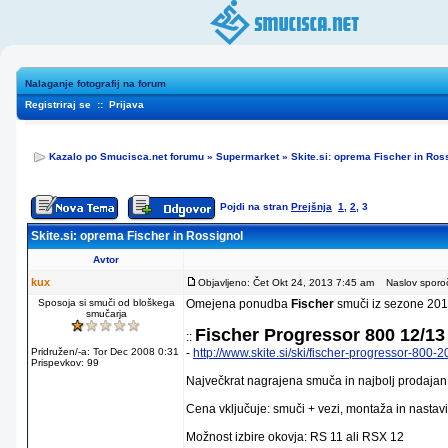
Nalaganje fotografij na forum
Registriraj se
::
Prijava
Kazalo po Smucisca.net forumu
»
Supermarket
»
Skite.si: oprema Fischer in Ros
Pojdi na stran
Prejšnja
1
,
2
,
3
Skite.si: oprema Fischer in Rossignol
Avtor
kux
Objavljeno: Čet Okt 24, 2013 7:45 am
Naslov sporoč
Sposoja si smuči od bloškega
Omejena ponudba
Fischer
smuči iz sezone 201
smučarja
Fischer Progressor 800 12/13
::
Pridružen/-a: Tor Dec 2008 0:31
-
http://www.skite.si/ski/fischer-progressor-800
Prispevkov: 99
Največkrat nagrajena smuča in najbolj prodajan
Cena vključuje: smuči + vezi, montaža in nastavi
Možnost izbire okovja: RS 11 ali RSX 12