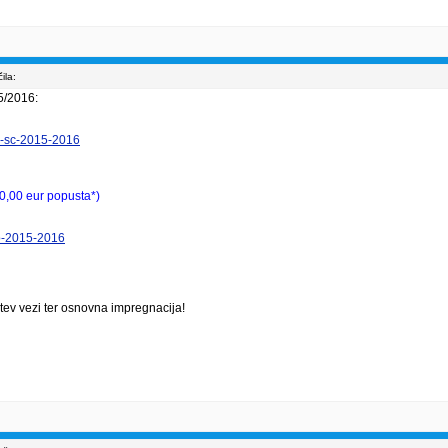
ila:
5/2016:
ior-sc-2015-2016
0,00 eur popusta*)
pro-2015-2016
tev vezi ter osnovna impregnacija!