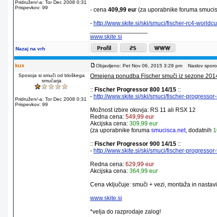
Pridružen/-a: Tor Dec 2008 0:31
Prispevkov: 99
- cena
409,99 eu
r (za uporabnike foruma smucis
-
http://www.skite.si/ski/smuci/fischer-rc4-worl
_________________
www.skite.si
Nazaj na vrh
kux
Objavljeno: Pet Nov 06, 2015 3:29 pm
Naslov sporoč
Sposoja si smuči od bloškega
Omejena ponudba Fischer smuči iz sezone 201
smučarja
::
Fischer Progressor 800 14/15
::
-
http://www.skite.si/ski/smuci/fischer-progress
Pridružen/-a: Tor Dec 2008 0:31
Prispevkov: 99
Možnost izbire okovja: RS 11 ali RSX 12
Redna cena:
549,99 eur
Akcijska cena:
309,99 eur
(za uporabnike foruma
smucisca.net
, dodatnih
1
::
Fischer Progressor 900 14/15
::
-
http://www.skite.si/ski/smuci/fischer-progress
Redna cena:
629,99 eur
Akcijska cena:
364,99 eur
Cena vključuje: smuči + vezi, montaža in nastavi
www.skite.si
*velja do razprodaje zalog!