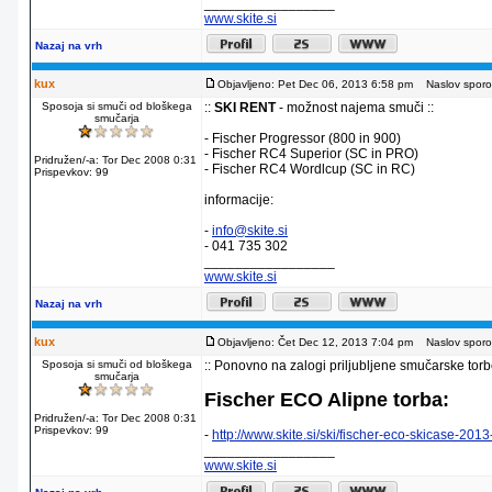
_________________
www.skite.si
Nazaj na vrh
kux
Objavljeno: Pet Dec 06, 2013 6:58 pm
Naslov sporoč
Sposoja si smuči od bloškega
::
SKI RENT
- možnost najema smuči ::
smučarja
- Fischer Progressor (800 in 900)
- Fischer RC4 Superior (SC in PRO)
Pridružen/-a: Tor Dec 2008 0:31
- Fischer RC4 Wordlcup (SC in RC)
Prispevkov: 99
informacije:
-
info@skite.si
- 041 735 302
_________________
www.skite.si
Nazaj na vrh
kux
Objavljeno: Čet Dec 12, 2013 7:04 pm
Naslov sporoč
Sposoja si smuči od bloškega
:: Ponovno na zalogi priljubljene smučarske torb
smučarja
Fischer ECO Alipne torba:
Pridružen/-a: Tor Dec 2008 0:31
Prispevkov: 99
-
http://www.skite.si/ski/fischer-eco-skicase-201
_________________
www.skite.si