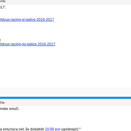
čila:
017:
:
worldcup-racing-sl-palice-2016-2017
:
worldcup-racing-gs-palice-2016-2017
ila:
omske smuči.
a smucisca.net, še dodatnih
10,00 eur
ugodneje!) *