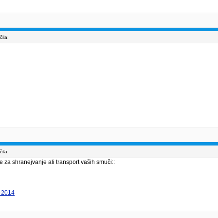
ila:
ila:
e za shranejvanje ali transport vaših smuči::
3-2014