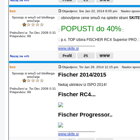
Nazaj na vrh
kux
Objavljeno: Sre Jan 22, 2014 8:05 pm
Naslov sporoč
Sposoja si smuči od bloškega
:: obnovljene cene smuči na spletni strani
SKITE
smučarja
POPUSTI do 40%
::
::
Pridružen/-a: Tor Dec 2008 0:31
Prispevkov: 99
:: p.s. TOP izbira FISCHER RC4 Superior PRO ::
_________________
www.skite.si
Nazaj na vrh
kux
Objavljeno: Tor Jan 28, 2014 11:15 pm
Naslov sporoč
Sposoja si smuči od bloškega
Fischer 2014/2015
smučarja
Nekaj utrinkov iz ISPO 2014!
Pridružen/-a: Tor Dec 2008 0:31
Prispevkov: 99
Fischer RC4...
Fischer Progressor..
_________________
www.skite.si