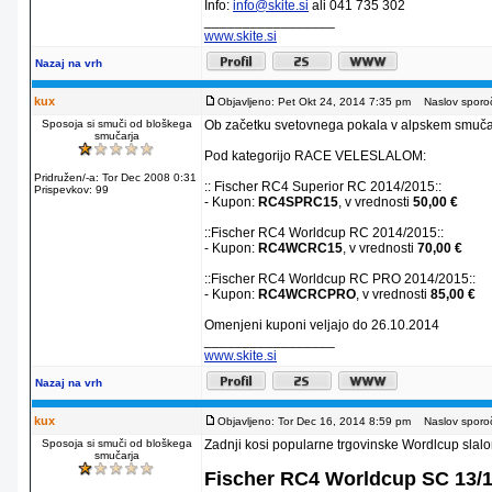
Info:
info@skite.si
ali 041 735 302
_________________
www.skite.si
Nazaj na vrh
kux
Objavljeno: Pet Okt 24, 2014 7:35 pm
Naslov sporoč
Sposoja si smuči od bloškega
Ob začetku svetovnega pokala v alpskem smuča
smučarja
Pod kategorijo RACE VELESLALOM:
Pridružen/-a: Tor Dec 2008 0:31
:: Fischer RC4 Superior RC 2014/2015::
Prispevkov: 99
- Kupon:
RC4SPRC15
, v vrednosti
50,00 €
::Fischer RC4 Worldcup RC 2014/2015::
- Kupon:
RC4WCRC15
, v vrednosti
70,00 €
::Fischer RC4 Worldcup RC PRO 2014/2015::
- Kupon:
RC4WCRCPRO
, v vrednosti
85,00 €
Omenjeni kuponi veljajo do 26.10.2014
_________________
www.skite.si
Nazaj na vrh
kux
Objavljeno: Tor Dec 16, 2014 8:59 pm
Naslov sporoč
Sposoja si smuči od bloškega
Zadnji kosi popularne trgovinske Wordlcup slal
smučarja
Fischer RC4 Worldcup SC 13/