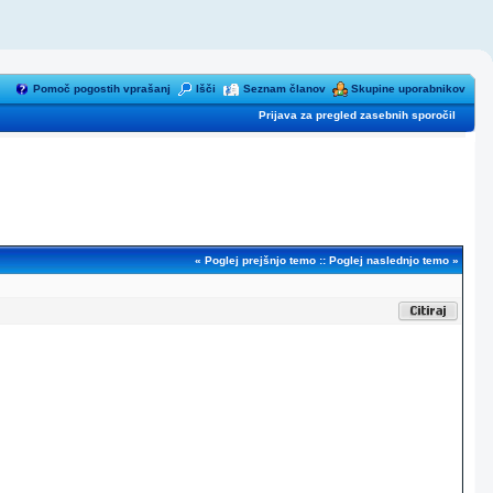
Pomoč pogostih vprašanj
Išči
Seznam članov
Skupine uporabnikov
Prijava za pregled zasebnih sporočil
«
Poglej prejšnjo temo
::
Poglej naslednjo temo
»