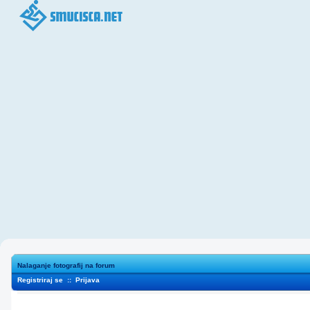
Nalaganje fotografij na forum
Registriraj se
::
Prijava