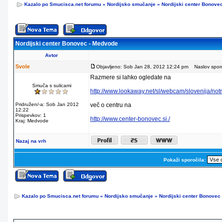
Kazalo po Smucisca.net forumu
»
Nordijsko smučanje
»
Nordijski center Bonove
Nordijski center Bonovec - Medvode
Avtor
Svole
Objavljeno: Sob Jan 28, 2012 12:24 pm
Naslov sporoč
Razmere si lahko ogledate na
Smuča s sulicami
http://www.lookaway.net/sl/webcam/slovenija/not
Pridružen/-a: Sob Jan 2012
več o centru na
12:22
Prispevkov: 1
http://www.center-bonovec.si./
Kraj: Medvode
Nazaj na vrh
Pokaži sporočila:
Kazalo po Smucisca.net forumu
»
Nordijsko smučanje
»
Nordijski center Bonovec