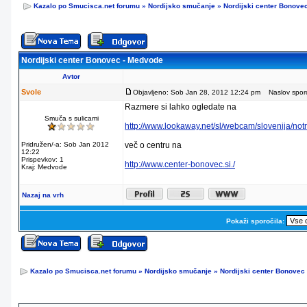
Kazalo po Smucisca.net forumu
»
Nordijsko smučanje
»
Nordijski center Bonove
Nordijski center Bonovec - Medvode
Avtor
Svole
Objavljeno: Sob Jan 28, 2012 12:24 pm
Naslov sporoč
Razmere si lahko ogledate na
Smuča s sulicami
http://www.lookaway.net/sl/webcam/slovenija/not
Pridružen/-a: Sob Jan 2012
več o centru na
12:22
Prispevkov: 1
http://www.center-bonovec.si./
Kraj: Medvode
Nazaj na vrh
Pokaži sporočila:
Kazalo po Smucisca.net forumu
»
Nordijsko smučanje
»
Nordijski center Bonovec