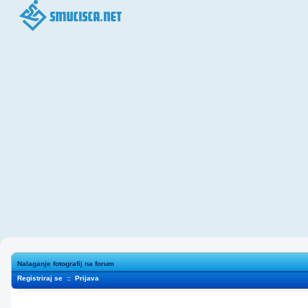
Nalaganje fotografij na forum
Registriraj se
::
Prijava