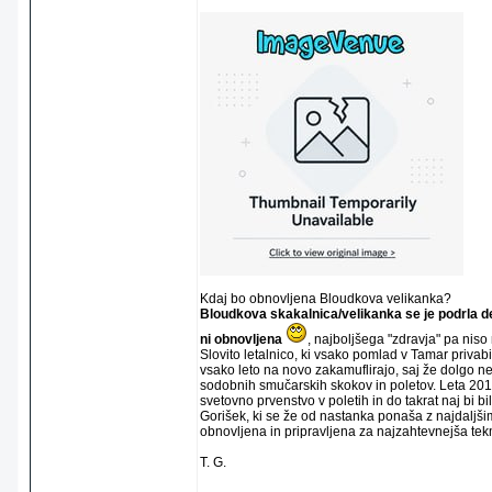
Kdaj bo obnovljena Bloudkova velikanka?
Bloudkova skakalnica/velikanka se je podrla 
ni obnovljena
, najboljšega "zdravja" pa niso 
Slovito letalnico, ki vsako pomlad v Tamar privabi 
vsako leto na novo zakamuflirajo, saj že dolgo 
sodobnih smučarskih skokov in poletov. Leta 201
svetovno prvenstvo v poletih in do takrat naj bi b
Gorišek, ki se že od nastanka ponaša z najdaljšim
obnovljena in pripravljena za najzahtevnejša te
T. G.