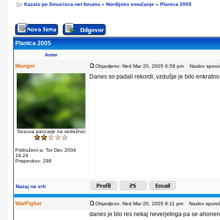
Kazalo po Smucisca.net forumu
»
Nordijsko smučanje
»
Planica 2005
Planica 2005
Avtor
Munger
Objavljeno: Ned Mar 20, 2005 6:58 pm
Naslov sporoči
Danes so padali rekordi, vzdušje je bilo enkratno
Sezuva pancarje na sedežnici
Pridružen/-a: Tor Dec 2004
16:24
Prispevkov: 298
Nazaj na vrh
WarFigher
Objavljeno: Ned Mar 20, 2005 8:11 pm
Naslov sporoči
danes je blo res nekaj neverjetnga pa se ahonen s