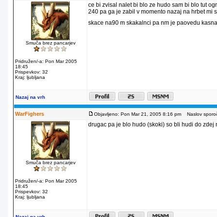
ce bi zvisal nalet bi blo ze hudo sam bi blo tut 
240 pa ga je zabil v momento nazaj na hrbet mi s
skace na90 m skakalnci pa nm je paovedu kasna
Smuča brez pancarjev
Pridružen/-a: Pon Mar 2005
18:45
Prispevkov: 32
Kraj: ljubljana
Nazaj na vrh
WarFighers
Objavljeno: Pon Mar 21, 2005 8:16 pm
Naslov sporoč
drugac pa je blo hudo (skoki) so bli hudi do zdej n
Smuča brez pancarjev
Pridružen/-a: Pon Mar 2005
18:45
Prispevkov: 32
Kraj: ljubljana
Nazaj na vrh