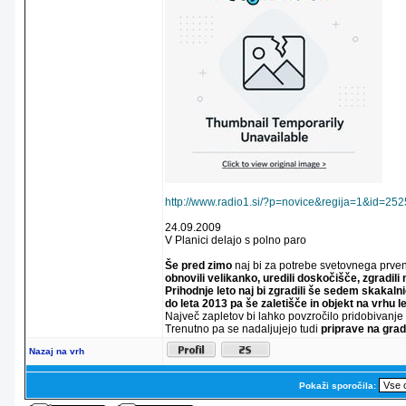
http://www.radio1.si/?p=novice&regija=1&id=25
24.09.2009
V Planici delajo s polno paro
Še pred zimo
naj bi za potrebe svetovnega prvenst
obnovili velikanko, uredili doskočišče, zgradili
Prihodnje leto naj bi zgradili še sedem skakaln
do leta 2013 pa še zaletišče in objekt na vrhu l
Največ zapletov bi lahko povzročilo pridobivanje 
Trenutno pa se nadaljujejo tudi
priprave na grad
Nazaj na vrh
Pokaži sporočila: