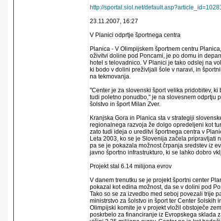
http://sportal.siol.net/default.asp?article_id=
23.11.2007, 16:27
V Planici odprtje športnega centra
Planica - V Olimpijskem športnem centru Planica,
oživitvi doline pod Poncami, je po domu in depa
hotel s telovadnico. V Planici je tako odslej na vo
ki bodo v dolini preživljali šole v naravi, in športn
na tekmovanja.
"Center je za slovenski šport velika pridobitev, ki b
tudi poletno ponudbo," je na slovesnem odprtju p
šolstvo in šport Milan Zver.
Kranjska Gora in Planica sta v strategiji slovensk
regionalnega razvoja že dolgo opredeljeni kot turis
zato tudi ideja o ureditvi športnega centra v Plani
Leta 2003, ko se je Slovenija začela pripravljati 
pa se je pokazala možnost črpanja sredstev iz ev
javno športno infrastrukturo, ki se lahko dobro vk
Projekt stal 6.14 milijona evrov
V danem trenutku se je projekt športni center Plani
pokazal kot edina možnost, da se v dolini pod 
Tako so se za izvedbo med seboj povezali trije pa
ministrstvo za šolstvo in šport ter Center šolskih 
Olimpijski komite je v projekt vložil obstoječe zeml
poskrbelo za financiranje iz Evropskega sklada z