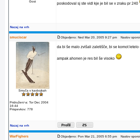
Gost
poskodoval sj ste vidl kje je bil se v zraku pr 240
Nazaj na vrh
smuciscar
Objavljeno: Ned Mar 20, 2005 9:27 pm
Naslov sporoč
da bi še malo zvišali zaletišče, bi se komot lete
ampak ahonen je res bil še visoko
Smuča v kavbojkah
Pridružen/-a: Tor Dec 2004
16:44
Prispevkov: 778
Nazaj na vrh
WarFighers
Objavljeno: Pon Mar 21, 2005 6:55 pm
Naslov sporoč