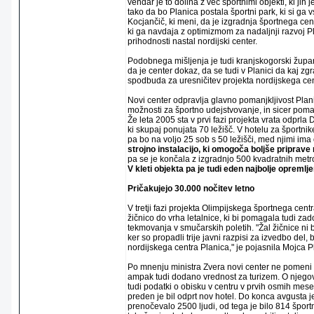
vendar je to dolina z več športnimi objekti, ki jih j
tako da bo Planica postala športni park, ki si ga v
Kocjančič, ki meni, da je izgradnja športnega c
ki ga navdaja z optimizmom za nadaljnji razvoj Pla
prihodnosti nastal nordijski center.
Podobnega mišljenja je tudi kranjskogorski župan
da je center dokaz, da se tudi v Planici da kaj zgra
spodbuda za uresničitev projekta nordijskega cen
Novi center odpravlja glavno pomanjkljivost Plani
možnosti za športno udejstvovanje, in sicer poma
Že leta 2005 sta v prvi fazi projekta vrata odprl
ki skupaj ponujata 70 ležišč. V hotelu za športnik
pa bo na voljo 25 sob s 50 ležišči, med njimi ima
strojno instalacijo, ki omogoča boljše priprav
pa se je končala z izgradnjo 500 kvadratnih metro
V kleti objekta pa je tudi eden najbolje opremlje
Pričakujejo 30.000 nočitev letno
V tretji fazi projekta Olimpijskega športnega centr
žičnico do vrha letalnice, ki bi pomagala tudi zados
tekmovanja v smučarskih poletih. "Žal žičnice ni b
ker so propadli trije javni razpisi za izvedbo del,
nordijskega centra Planica," je pojasnila Mojca P
Po mnenju ministra Zvera novi center ne pomeni l
ampak tudi dodano vrednost za turizem. O njego
tudi podatki o obisku v centru v prvih osmih mesec
preden je bil odprt nov hotel. Do konca avgusta 
prenočevalo 2500 ljudi, od tega je bilo 814 šport