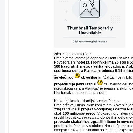
Žičnice ob letalnici še ni
Pred dvema letoma je odprl vrata
Dom Planica in
Novozgrajeni
hotel za športnike ima 25 sob s 5
500 kvadratnih metrov velika telovadnica. V ok
športnega centra Planica, vrednega 6,14 milijon
še vlečnico
ob velikanki
. "Žal žičnice ni bil
propadli trije javni razpisi
za izvedbo del, bo
nordijskega centra Planica," je pojasnila skrbnic
Plestenjak z direktorata za šport.
Naslednji korak - Nordijski center Planica
Pred državo, Olimpijskim komitejem Slovenije, o
zdaj zahtevnejši
projekt Nordijskega centra Pla
okoli
100 milijonov evrov
. V okviru nordijskega 
uredili lastniška vprašanja, obnovili in celovito 
preostale skakalnice, zgradili tribune in nove 
preobrazilo Planico v sodobno zimsko-športno sre
evropskih razvojnih skladov bo celoten projekt k