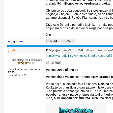
država pa naj bi predvidoma marca imela vsa po
gradnjo
94 milijonov evrov vrednega projekta
.
Ob tem se bo treba dogovoriti še s posamezniki, k
nagibajo k najemu. Teh je sicer malo, pa še zanje
agrarne skupnosti Rateče-Planica meni, da se bo
Država je že junija ponudila lastnikom enake pog
obljubam ni prišlo do septembrskega podpisa p
Ž. K.
Nazaj na vrh
gost2
Objavljeno: Ned Okt 11, 2009 1:01 am
Naslov sporoči
http://www.radio1.si/?p=novice&regija=1&id=25
Fura slalom med smrekami
08.10.2009
Pridružen/-a: Pon Okt 2005
Planica 2010 očitno bo
17:45
Prispevkov: 678
Planica čaka vladni "da" koncesiji za gradnjo
Vlada naj bi o tem odločala že danes.
Dela na sed
Kot kaže bo planiškim organizatorjem tako uspelo
ki bo potekalo prihodnje leto od 18. do 21. marc
podoben znesek pa bo prispevala tudi prihodnje
ki naj bi bil
končan čez štiri leta
. Trenutno sicer