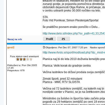
tekačev in skakalcev, medtem ko so bili ostali gost
zunanji gostje, je pojasnila pomočnica direktorja 
obšolskih dejavnosti Olga Rahne, ki pričakuje, d
v centru ustvarili preko 30.000 nočitev na leto.
STA
Foto Vid Ponikvar, Simon Plestenjak/Sportal
še praktično povsem enako poročilo v Delu...
http://www.delo.si/index.php?sv_path=41,33,25
Nazaj na vrh
gost2
Objavljeno: Pet Dec 07, 2007 7:20 pm
Naslov sporoči
http://www.rtvslo.si/sport/modload.php?&c_m
Fura slalom med smrekami
Planica naj bi do leta 2010 doživela temeljito pr
Pridružen/-a: Pon Okt 2005
Planica: Velik korak do gradnje centra
17:45
Prispevkov: 678
Večina lastnikov bo državi prodala svoja zemljiš
Zimski športi, pred 32 minutami
Planica - MMC RTV SLO/STA
Večina od 72 lastnikov zemljišč, na katerih naj bi
nordijski center v Planici, se je na četrtkovem zb
Ministrstvo za šolstvo in šport bo tako začelo pri
pogodb za 29 hektarov zemljišč po ceni 18 evrov 