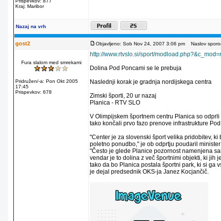
Prispevkov: 877
Kraj: Maribor
Nazaj na vrh
gost2
Objavljeno: Sob Nov 24, 2007 3:06 pm
Naslov sporoč
http://www.rtvslo.si/sport/modload.php?&c_m
Fura slalom med smrekami
Dolina Pod Poncami se le prebuja
Pridružen/-a: Pon Okt 2005
Naslednji korak je gradnja nordijskega centra
17:45
Prispevkov: 678
Zimski športi, 20 ur nazaj
Planica - RTV SLO
V Olimpijskem športnem centru Planica so odprli 
tako končali prvo fazo prenove infrastrukture Po
"Center je za slovenski šport velika pridobitev, ki b
poletno ponudbo," je ob odprtju poudaril minister 
"Često je glede Planice pozornost namenjena sam
vendar je to dolina z več športnimi objekti, ki jih j
tako da bo Planica postala športni park, ki si ga v
je dejal predsednik OKS-ja Janez Kocjančič.