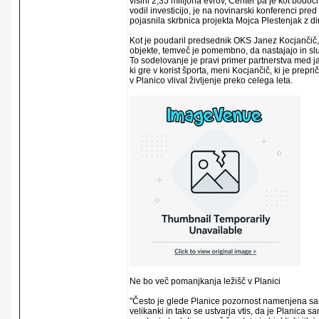
višini 2,35 milijona evrov, Center pa je kot bodoč
vodil investicijo, je na novinarski konferenci pre
pojasnila skrbnica projekta Mojca Plestenjak z dir
Kot je poudaril predsednik OKS Janez Kocjančič
objekte, temveč je pomembno, da nastajajo in služ
To sodelovanje je pravi primer partnerstva med 
ki gre v korist športa, meni Kocjančič, ki je prepri
v Planico vlival življenje preko celega leta.
Ne bo več pomanjkanja ležišč v Planici
"Često je glede Planice pozornost namenjena sa
velikanki in tako se ustvarja vtis, da je Planica sa