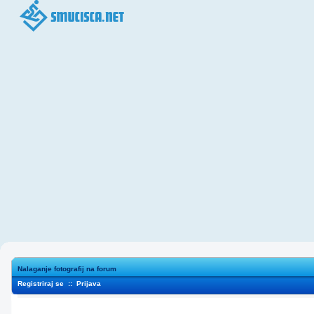
Nalaganje fotografij na forum
Registriraj se
::
Prijava