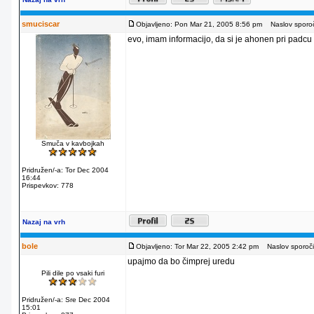
smuciscar
Objavljeno: Pon Mar 21, 2005 8:56 pm
Naslov sporoč
evo, imam informacijo, da si je ahonen pri padcu z
Smuča v kavbojkah
Pridružen/-a: Tor Dec 2004
16:44
Prispevkov: 778
Nazaj na vrh
bole
Objavljeno: Tor Mar 22, 2005 2:42 pm
Naslov sporoči
upajmo da bo čimprej uredu
Pili dile po vsaki furi
Pridružen/-a: Sre Dec 2004
15:01