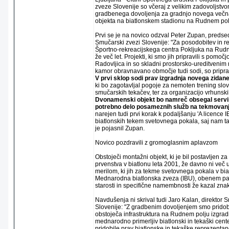
zveze Slovenije so včeraj z velikim zadovoljstvom
gradbenega dovoljenja za gradnjo novega več
objekta na biatlonskem stadionu na Rudnem pol
Prvi se je na novico odzval Peter Zupan, predsed
Smučarski zvezi Slovenije: "Za posodobitev in r
Športno-rekreacijskega centra Pokljuka na Rud
že več let. Projekti, ki smo jih pripravili s pomo
Radovljica in so skladni prostorsko-ureditvenim
kamor obravnavano območje tudi sodi, so pripra
V prvi sklop sodi prav izgradnja novega zidan
ki bo zagotavljal pogoje za nemoten trening slov
smučarskih tekačev, ter za organizacijo vrhunski
Dvonamenski objekt bo namreč obsegal servi
potrebno delo posameznih služb na tekmovanj
narejen tudi prvi korak k podaljšanju 'A licence
biatlonskih tekem svetovnega pokala, saj nam ta
je pojasnil Zupan.
Novico pozdravili z gromoglasnim aplavzom
Obstoječi montažni objekt, ki je bil postavljen 
prvenstva v biatlonu leta 2001, že davno ni več us
merilom, ki jih za tekme svetovnega pokala v bia
Mednarodna biatlonska zveza (IBU), obenem pa j
starosti in specifične namembnosti že kazal znak
Navdušenja ni skrival tudi Jaro Kalan, direktor
Slovenije: "Z gradbenim dovoljenjem smo pridob
obstoječa infrastruktura na Rudnem polju izgrad
mednarodno primerljiv biatlonski in tekaški cent
pridobile prav biatlonske in tekaške reprezentan