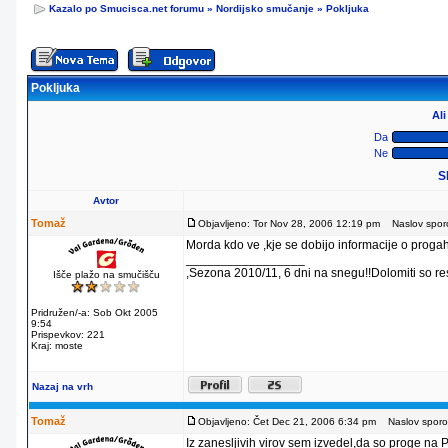
Kazalo po Smucisca.net forumu
»
Nordijsko smučanje
»
Pokljuka
Pokljuka
Al
Da
Ne
S
Avtor
Tomaž
Objavljeno: Tor Nov 28, 2006 12:19 pm
Naslov sporoč
Morda kdo ve ,kje se dobijo informacije o progah
_________________
,Sezona 2010/11, 6 dni na snegu!!Dolomiti so re
Išče plažo na smučišču
Pridružen/-a: Sob Okt 2005
9:54
Prispevkov: 221
Kraj: moste
Nazaj na vrh
Tomaž
Objavljeno: Čet Dec 21, 2006 6:34 pm
Naslov sporoč
Iz zanesljivih virov sem izvedel,da so proge na Po