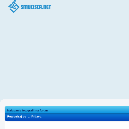
Nalaganje fotografij na forum
Registriraj se
::
Prijava