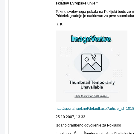
skladov Evropske unije
."
Tekme svetovnega pokala na Pokljuki bodo že 
Pričetek gradnje je načrtovan za prve spomladan
R. K.
http://sportal.siol.net/default.asp?article_id
25.10.2007, 13:33
Izdano gradbeno dovoljenje za Pokljuko
Ljubljana - Člani Športnega društva Pokljuka in