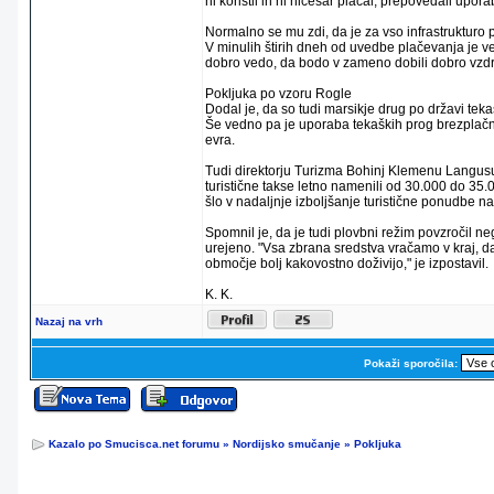
ni koristil in ni ničesar plačal, prepovedali upora
Normalno se mu zdi, da je za vso infrastrukturo p
V minulih štirih dneh od uvedbe plačevanja je ve
dobro vedo, da bodo v zameno dobili dobro vzdržev
Pokljuka po vzoru Rogle
Dodal je, da so tudi marsikje drug po državi teka
Še vedno pa je uporaba tekaških prog brezplačna 
evra.
Tudi direktorju Turizma Bohinj Klemenu Langusu 
turistične takse letno namenili od 30.000 do 35.
šlo v nadaljnje izboljšanje turistične ponudbe n
Spomnil je, da je tudi plovbni režim povzročil n
urejeno. "Vsa zbrana sredstva vračamo v kraj, d
območje bolj kakovostno doživijo," je izpostavil.
K. K.
Nazaj na vrh
Pokaži sporočila:
Kazalo po Smucisca.net forumu
»
Nordijsko smučanje
»
Pokljuka