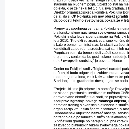
gradnjo novega večnamenskega centralnega ob
stadionu na Rudnem polju. Objekt bo stal na m
objekta, ki je že nekaj let tudi t. i. siva gradnja, z
Direktor organizacijskega komiteja Pokljuka Bor
dejal, da si OK Pokljuka želi
nov objekt zgraditi
da bo gostil tekmo svetovnega pokala že v let
Prenovitev športnega centra na Pokljuki je nujna
biatlonsko tekmo najvišjega svetovnega ranga, s
Pokljuki izteka letos, sicer pa imajo na Pokljuki
leta 2010. "Projekti so znani, zdaj smo končno d
s katero bomo na ministrstvu, fundaciji za šport 
kandidirali za potrebna sredstva, saj sami teh 
Prepričan sem, da bomo z deli začeli spomladi in
urejen nov center, da bo gostil tekme naslednje
delež evropskih sredstev," je povedal Nunar.
Center na Pokljuki sodi v Triglavski narodni park,
načrtov, ki bodo odgovarjali zahtevam naravova
modernega biatlona, velik izziv za slovenske prir
S pridobljenim gradbenim dovoljenjem se bodo d
"Projekti, ki smo jih pripravili s pomočjo Razvoj
so skladni prostorsko-ureditvenim načrtom Obči
obravnavano območje tudi sodi, so pripravljeni 
sodi prav izgradnja novega zidanega objekta
,
nemoten trening slovenskih biatloncev in smučar
organizacijo vrhunskih športnih tekmovanj v biat
Dvonamenski objekt bo namreč obsegal servisne
potrebno delo posameznih služb na tekmovanjih
S pričetkom gradnje bo narejen tudi prvi korak k
za izvedbo biatlonskih tekem svetovnega pokala