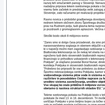
razvoj teh smučarskih panog v Sloveniji. Nena
nadaljna priprava tekem svetovnega pokala v bia
vsemu šele začetek in predstavlja velik zaloga
Slovenije, zato računamo pri realizaciji projekta
Ravno novica o pridobitvi gradbenega dovoljenja
rednem letnem občnem zboru Športnega društva P
prav na Rudnem polju, tudi glavna tema razprav 
jo pozdravili z gromoglasnim aplavzom. Večina n
Stroški bodo okoli 8 milijonov evrov
"Zares smo si dolgo časa prizadevali, da smo pr
naravovarstvena soglasja in obenem vključili v p
ki v največji možni meri zagotavljajo sobivanje
Biatlonska tekmovanja so že nekaj let visela na ni
ogroženo tudi delo slovenskih biatlonskih repreze
financirajo iz prihodkov ustvarjenih s tekmovan
Pokljuki", je olajšano povedal Borut Nunar, dire
komiteja Pokljuka in slovenskih biatlonskih repr
"Potrebno bo pripraviti še vse potrebno za doko
Športno-rekreacijskega centra Pokljuka, kamor 
vodovodnega sistema pitne vode in sistema os
razširitev in posodobitev čistilne naprave za 
ureditev sistema zasneževanja, ureditev objek
Vse skupaj bo stalo približno 8 milijonov evrov
obetamo iz naslova strukturnih skladov EU
," 
Tekme svetovnega pokala na Pokljuki bodo v let
potekale že med 13. in 16. decembrom. Tri mošk
uvrščajo Pokljuko v prvo tretjino bojev za točke
zato je pričetek gradnje načrtovan za prve spom