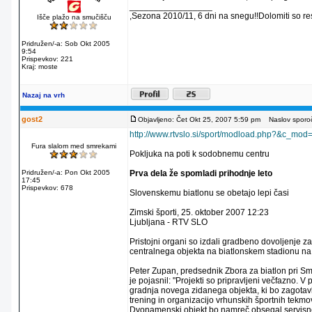
_________________
,Sezona 2010/11, 6 dni na snegu!!Dolomiti so re
Išče plažo na smučišču
Pridružen/-a: Sob Okt 2005
9:54
Prispevkov: 221
Kraj: moste
Nazaj na vrh
gost2
Objavljeno: Čet Okt 25, 2007 5:59 pm
Naslov sporoč
http://www.rtvslo.si/sport/modload.php?&c_
Fura slalom med smrekami
Pokljuka na poti k sodobnemu centru
Pridružen/-a: Pon Okt 2005
Prva dela že spomladi prihodnje leto
17:45
Prispevkov: 678
Slovenskemu biatlonu se obetajo lepi časi
Zimski športi, 25. oktober 2007 12:23
Ljubljana - RTV SLO
Pristojni organi so izdali gradbeno dovoljenje
centralnega objekta na biatlonskem stadionu n
Peter Zupan, predsednik Zbora za biatlon pri Sm
je pojasnil: "Projekti so pripravljeni večfazno. V 
gradnja novega zidanega objekta, ki bo zagotav
trening in organizacijo vrhunskih športnih tekmov
Dvonamenski objekt bo namreč obsegal servisne