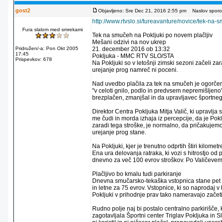
gost2
Objavljeno: Sre Dec 21, 2016 2:55 pm
Naslov sporoč
http://www.rtvslo.si/tureavanture/novice/tek-na
Fura slalom med smrekami
Tek na smučeh na Pokljuki po novem plačljiv
Mešani odzivi na nov ukrep
Pridružen/-a: Pon Okt 2005
21. december 2016 ob 13:32
17:45
Pokljuka - MMC RTV SLO/STA
Prispevkov: 678
Na Pokljuki so v letošnji zimski sezoni začeli z
urejanje prog namreč ni poceni.
Nad uvedbo plačila za tek na smučeh je ogorčen
"v celoti gnilo, podlo in predvsem nepremišljeno"
brezplačen, zmanjšal in da upravljavec športneg
Direktor Centra Pokljuka Mitja Valič, ki upravl
me čudi in morda izhaja iz percepcije, da je Po
zaradi tega stroške, je normalno, da pričakujemo 
urejanje prog stane.
Na Pokljuki, kjer je trenutno odprtih štiri kilom
Ena ura delovanja ratraka, ki vozi s hitrostjo od
dnevno za več 100 evrov stroškov. Po Valičevem
Plačljivo bo kmalu tudi parkiranje
Dnevna smučarsko-tekaška vstopnica stane pet ev
in letne za 75 evrov. Vstopnice, ki so naprodaj v 
Pokljuki v prihodnje prav tako nameravajo začet
Rudno polje naj bi postalo centralno parkirišče,
zagotavljala Športni center Triglav Pokljuka in S