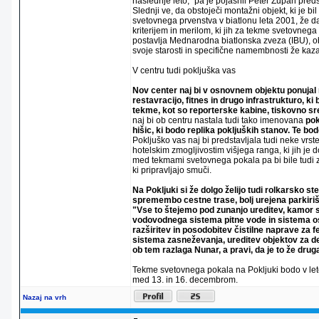
naslednje leto," pa je pojasnil Peter Zupan pred
Slednji ve, da obstoječi montažni objekt, ki je bi
svetovnega prvenstva v biatlonu leta 2001, že d
kriterijem in merilom, ki jih za tekme svetovnega
postavlja Mednarodna biatlonska zveza (IBU), o
svoje starosti in specifične namembnosti že kaza
V centru tudi pokljuška vas
Nov center naj bi v osnovnem objektu ponujal m
restavracijo, fitnes in drugo infrastrukturo, k
tekme, kot so reporterske kabine, tiskovno sre
naj bi ob centru nastala tudi tako imenovana
pok
hišic, ki bodo replika pokljuških stanov. Te bod
Pokljuško vas naj bi predstavljala tudi neke vr
hotelskim zmogljivostim višjega ranga, ki jih je d
med tekmami svetovnega pokala pa bi bile tudi za
ki pripravljajo smuči.
Na Pokljuki si že dolgo želijo tudi rolkarsko ste
spremembo cestne trase, bolj urejena parkiriš
"Vse to štejemo pod zunanjo ureditev, kamor 
vodovodnega sistema pitne vode in sistema os
razširitev in posodobitev čistilne naprave za f
sistema zasneževanja, ureditev objektov za de
ob tem razlaga Nunar, a pravi, da je to že dru
Tekme svetovnega pokala na Pokljuki bodo v let
med 13. in 16. decembrom.
Nazaj na vrh