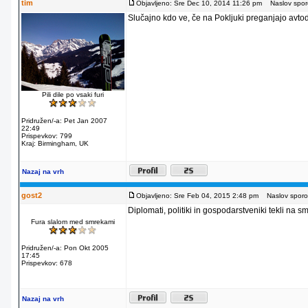
tim
Objavljeno: Sre Dec 10, 2014 11:26 pm
Naslov sporo
Slučajno kdo ve, če na Pokljuki preganjajo avto
Pili dile po vsaki furi
Pridružen/-a: Pet Jan 2007
22:49
Prispevkov: 799
Kraj: Birmingham, UK
Nazaj na vrh
gost2
Objavljeno: Sre Feb 04, 2015 2:48 pm
Naslov sporoč
Diplomati, politiki in gospodarstveniki tekli na 
Fura slalom med smrekami
Pridružen/-a: Pon Okt 2005
17:45
Prispevkov: 678
Nazaj na vrh