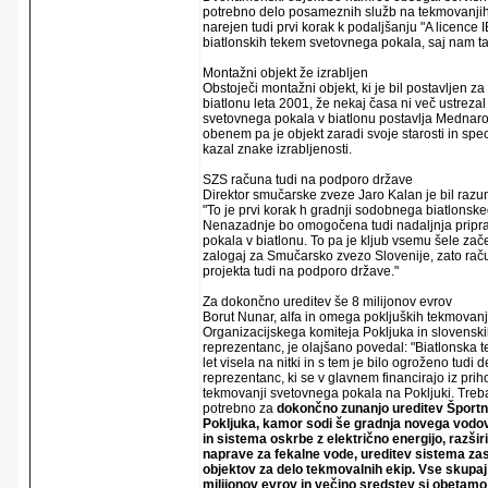
potrebno delo posameznih služb na tekmovanjih
narejen tudi prvi korak k podaljšanju "A licence 
biatlonskih tekem svetovnega pokala, saj nam ta
Montažni objekt že izrabljen
Obstoječi montažni objekt, ki je bil postavljen z
biatlonu leta 2001, že nekaj časa ni več ustrezal
svetovnega pokala v biatlonu postavlja Mednaro
obenem pa je objekt zaradi svoje starosti in sp
kazal znake izrabljenosti.
SZS računa tudi na podporo države
Direktor smučarske zveze Jaro Kalan je bil razu
"To je prvi korak h gradnji sodobnega biatlonske
Nenazadnje bo omogočena tudi nadaljnja pripr
pokala v biatlonu. To pa je kljub vsemu šele zače
zalogaj za Smučarsko zvezo Slovenije, zato raču
projekta tudi na podporo države."
Za dokončno ureditev še 8 milijonov evrov
Borut Nunar, alfa in omega pokljuških tekmovanj,
Organizacijskega komiteja Pokljuka in slovenski
reprezentanc, je olajšano povedal: "Biatlonska 
let visela na nitki in s tem je bilo ogroženo tudi 
reprezentanc, ki se v glavnem financirajo iz prih
tekmovanji svetovnega pokala na Pokljuki. Treba 
potrebno za
dokončno zunanjo ureditev Športn
Pokljuka, kamor sodi še gradnja novega vodo
in sistema oskrbe z električno energijo, razšir
naprave za fekalne vode, ureditev sistema za
objektov za delo tekmovalnih ekip. Vse skupaj 
milijonov evrov in večino sredstev si obetamo 