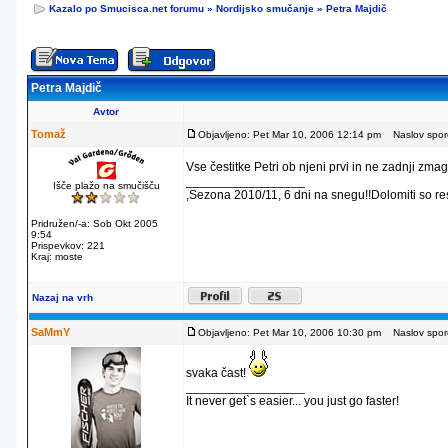
Kazalo po Smucisca.net forumu
»
Nordijsko smučanje
»
Petra Majdič
Petra Majdič
Avtor
Tomaž
Objavljeno: Pet Mar 10, 2006 12:14 pm
Naslov sporoč
Vse čestitke Petri ob njeni prvi in ne zadnji zm
_________________
Išče plažo na smučišču
,Sezona 2010/11, 6 dni na snegu!!Dolomiti so re
Pridružen/-a: Sob Okt 2005
9:54
Prispevkov: 221
Kraj: moste
Nazaj na vrh
SaMmY
Objavljeno: Pet Mar 10, 2006 10:30 pm
Naslov sporo
svaka čast!
_________________
It never get`s easier... you just go faster!