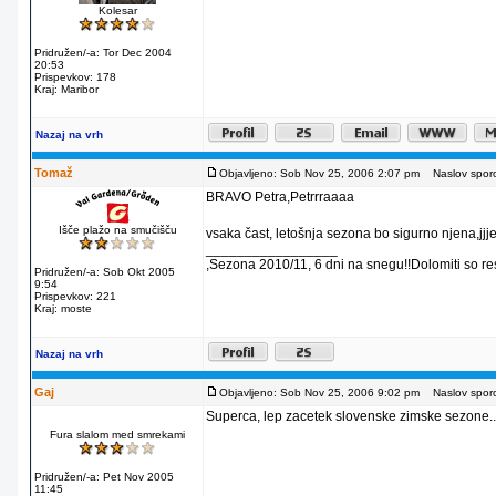
Kolesar
Pridružen/-a: Tor Dec 2004
20:53
Prispevkov: 178
Kraj: Maribor
Nazaj na vrh
Tomaž
Objavljeno: Sob Nov 25, 2006 2:07 pm
Naslov sporo
BRAVO Petra,Petrrraaaa
Išče plažo na smučišču
vsaka čast, letošnja sezona bo sigurno njena,j
_________________
,Sezona 2010/11, 6 dni na snegu!!Dolomiti so re
Pridružen/-a: Sob Okt 2005
9:54
Prispevkov: 221
Kraj: moste
Nazaj na vrh
Gaj
Objavljeno: Sob Nov 25, 2006 9:02 pm
Naslov sporo
Superca, lep zacetek slovenske zimske sezone..
Fura slalom med smrekami
Pridružen/-a: Pet Nov 2005
11:45