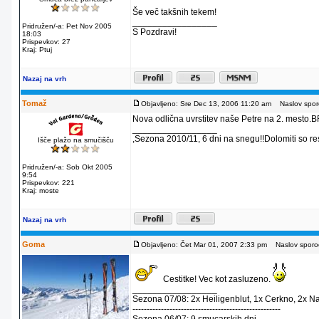
Še več takšnih tekem!
_________________
Pridružen/-a: Pet Nov 2005
S Pozdravi!
18:03
Prispevkov: 27
Kraj: Ptuj
Nazaj na vrh
Tomaž
Objavljeno: Sre Dec 13, 2006 11:20 am
Naslov sporo
Nova odlična uvrstitev naše Petre na 2. mesto.B
_________________
,Sezona 2010/11, 6 dni na snegu!!Dolomiti so re
Išče plažo na smučišču
Pridružen/-a: Sob Okt 2005
9:54
Prispevkov: 221
Kraj: moste
Nazaj na vrh
Goma
Objavljeno: Čet Mar 01, 2007 2:33 pm
Naslov sporoč
Cestitke! Vec kot zasluzeno.
_________________
Sezona 07/08: 2x Heiligenblut, 1x Cerkno, 2x Nas
----------------------------------------------------