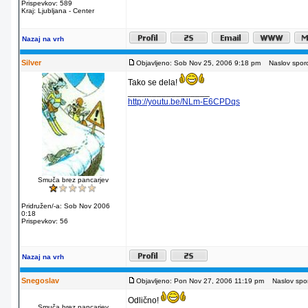
Prispevkov: 589
Kraj: Ljubljana - Center
Nazaj na vrh
Silver
Objavljeno: Sob Nov 25, 2006 9:18 pm
Naslov sporo
Tako se dela!
_________________
http://youtu.be/NLm-E6CPDqs
Smuča brez pancarjev
Pridružen/-a: Sob Nov 2006
0:18
Prispevkov: 56
Nazaj na vrh
Snegoslav
Objavljeno: Pon Nov 27, 2006 11:19 pm
Naslov spor
Odlično!
Smuča brez pancarjev