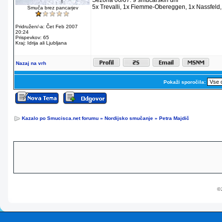
Sezona 06/07: 9 smucarskih dni
5x Trevalli, 1x Fiemme-Obereggen, 1x Nassfeld, 
Smuča brez pancarjev
Pridružen/-a: Čet Feb 2007
20:24
Prispevkov: 65
Kraj: Idrija ali Ljubljana
Nazaj na vrh
Pokaži sporočila:
Kazalo po Smucisca.net forumu
»
Nordijsko smučanje
»
Petra Majdič
© 