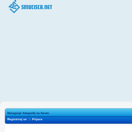
Nalaganje fotografij na forum
Registriraj se
::
Prijava