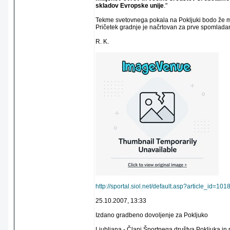
skladov Evropske unije
."
Tekme svetovnega pokala na Pokljuki bodo že 
Pričetek gradnje je načrtovan za prve spomladan
R. K.
http://sportal.siol.net/default.asp?article_id
25.10.2007, 13:33
Izdano gradbeno dovoljenje za Pokljuko
Ljubljana - Člani Športnega društva Pokljuka in