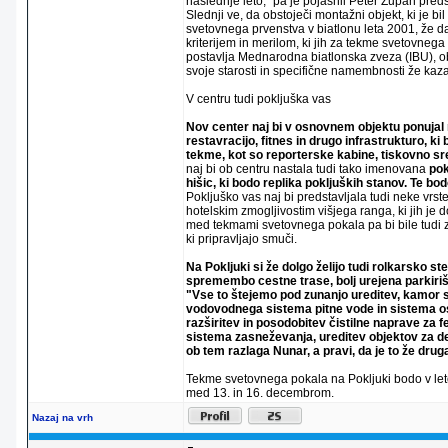
naslednje leto," pa je pojasnil Peter Zupan pred
Slednji ve, da obstoječi montažni objekt, ki je bi
svetovnega prvenstva v biatlonu leta 2001, že d
kriterijem in merilom, ki jih za tekme svetovnega
postavlja Mednarodna biatlonska zveza (IBU), o
svoje starosti in specifične namembnosti že kaza
V centru tudi pokljuška vas
Nov center naj bi v osnovnem objektu ponujal m
restavracijo, fitnes in drugo infrastrukturo, k
tekme, kot so reporterske kabine, tiskovno sre
naj bi ob centru nastala tudi tako imenovana
pok
hišic, ki bodo replika pokljuških stanov. Te bod
Pokljuško vas naj bi predstavljala tudi neke vr
hotelskim zmogljivostim višjega ranga, ki jih je d
med tekmami svetovnega pokala pa bi bile tudi za
ki pripravljajo smuči.
Na Pokljuki si že dolgo želijo tudi rolkarsko ste
spremembo cestne trase, bolj urejena parkiriš
"Vse to štejemo pod zunanjo ureditev, kamor 
vodovodnega sistema pitne vode in sistema os
razširitev in posodobitev čistilne naprave za f
sistema zasneževanja, ureditev objektov za de
ob tem razlaga Nunar, a pravi, da je to že dru
Tekme svetovnega pokala na Pokljuki bodo v let
med 13. in 16. decembrom.
Nazaj na vrh