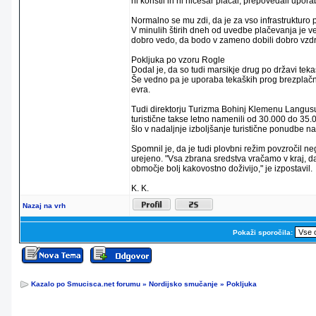
ni koristil in ni ničesar plačal, prepovedali upora
Normalno se mu zdi, da je za vso infrastrukturo p
V minulih štirih dneh od uvedbe plačevanja je ve
dobro vedo, da bodo v zameno dobili dobro vzdržev
Pokljuka po vzoru Rogle
Dodal je, da so tudi marsikje drug po državi teka
Še vedno pa je uporaba tekaških prog brezplačna 
evra.
Tudi direktorju Turizma Bohinj Klemenu Langusu 
turistične takse letno namenili od 30.000 do 35.
šlo v nadaljnje izboljšanje turistične ponudbe n
Spomnil je, da je tudi plovbni režim povzročil n
urejeno. "Vsa zbrana sredstva vračamo v kraj, d
območje bolj kakovostno doživijo," je izpostavil.
K. K.
Nazaj na vrh
Pokaži sporočila:
Kazalo po Smucisca.net forumu
»
Nordijsko smučanje
»
Pokljuka