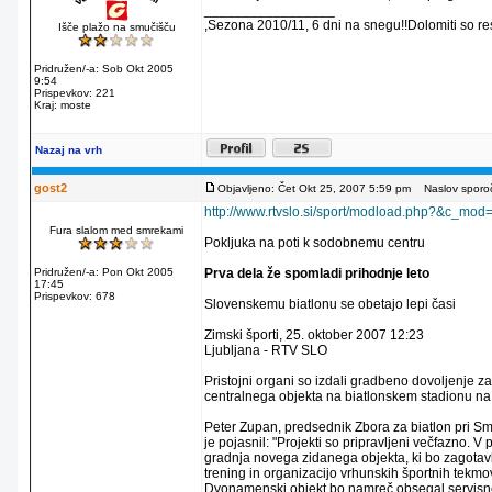
_________________
,Sezona 2010/11, 6 dni na snegu!!Dolomiti so re
Išče plažo na smučišču
Pridružen/-a: Sob Okt 2005
9:54
Prispevkov: 221
Kraj: moste
Nazaj na vrh
gost2
Objavljeno: Čet Okt 25, 2007 5:59 pm
Naslov sporoč
http://www.rtvslo.si/sport/modload.php?&c_
Fura slalom med smrekami
Pokljuka na poti k sodobnemu centru
Pridružen/-a: Pon Okt 2005
Prva dela že spomladi prihodnje leto
17:45
Prispevkov: 678
Slovenskemu biatlonu se obetajo lepi časi
Zimski športi, 25. oktober 2007 12:23
Ljubljana - RTV SLO
Pristojni organi so izdali gradbeno dovoljenje
centralnega objekta na biatlonskem stadionu n
Peter Zupan, predsednik Zbora za biatlon pri Sm
je pojasnil: "Projekti so pripravljeni večfazno. V 
gradnja novega zidanega objekta, ki bo zagotav
trening in organizacijo vrhunskih športnih tekmov
Dvonamenski objekt bo namreč obsegal servisne