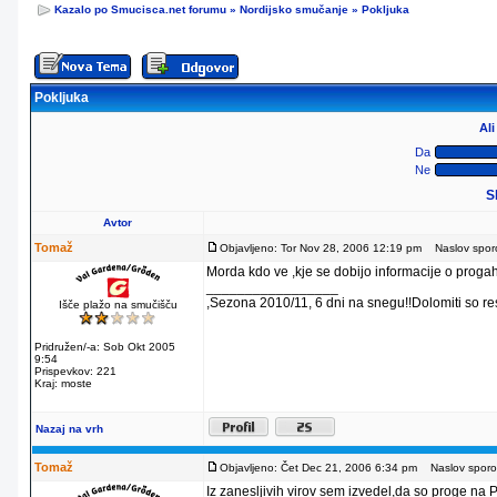
Kazalo po Smucisca.net forumu
»
Nordijsko smučanje
»
Pokljuka
Pokljuka
Al
Da
Ne
S
Avtor
Tomaž
Objavljeno: Tor Nov 28, 2006 12:19 pm
Naslov sporoč
Morda kdo ve ,kje se dobijo informacije o progah
_________________
,Sezona 2010/11, 6 dni na snegu!!Dolomiti so re
Išče plažo na smučišču
Pridružen/-a: Sob Okt 2005
9:54
Prispevkov: 221
Kraj: moste
Nazaj na vrh
Tomaž
Objavljeno: Čet Dec 21, 2006 6:34 pm
Naslov sporoč
Iz zanesljivih virov sem izvedel,da so proge na Po