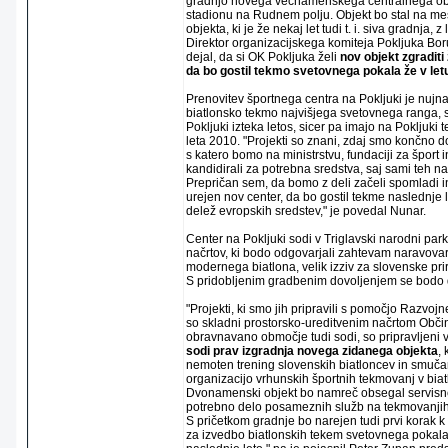
gradnjo novega večnamenskega centralnega ob
stadionu na Rudnem polju. Objekt bo stal na m
objekta, ki je že nekaj let tudi t. i. siva gradnja, z
Direktor organizacijskega komiteja Pokljuka Bor
dejal, da si OK Pokljuka želi
nov objekt zgraditi
da bo gostil tekmo svetovnega pokala že v let
Prenovitev športnega centra na Pokljuki je nujna
biatlonsko tekmo najvišjega svetovnega ranga, s
Pokljuki izteka letos, sicer pa imajo na Pokljuki
leta 2010. "Projekti so znani, zdaj smo končno d
s katero bomo na ministrstvu, fundaciji za šport 
kandidirali za potrebna sredstva, saj sami teh 
Prepričan sem, da bomo z deli začeli spomladi in
urejen nov center, da bo gostil tekme naslednje
delež evropskih sredstev," je povedal Nunar.
Center na Pokljuki sodi v Triglavski narodni park,
načrtov, ki bodo odgovarjali zahtevam naravova
modernega biatlona, velik izziv za slovenske prir
S pridobljenim gradbenim dovoljenjem se bodo d
"Projekti, ki smo jih pripravili s pomočjo Razvoj
so skladni prostorsko-ureditvenim načrtom Obči
obravnavano območje tudi sodi, so pripravljeni 
sodi prav izgradnja novega zidanega objekta
,
nemoten trening slovenskih biatloncev in smučar
organizacijo vrhunskih športnih tekmovanj v biat
Dvonamenski objekt bo namreč obsegal servisne
potrebno delo posameznih služb na tekmovanjih
S pričetkom gradnje bo narejen tudi prvi korak k
za izvedbo biatlonskih tekem svetovnega pokala