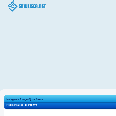
Nalaganje fotografij na forum
Registriraj se
::
Prijava