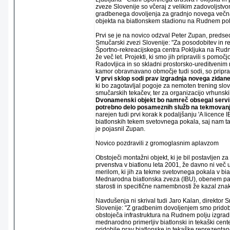
zveze Slovenije so včeraj z velikim zadovoljstvom
gradbenega dovoljenja za gradnjo novega več
objekta na biatlonskem stadionu na Rudnem pol
Prvi se je na novico odzval Peter Zupan, predsed
Smučarski zvezi Slovenije: "Za posodobitev in r
Športno-rekreacijskega centra Pokljuka na Rud
že več let. Projekti, ki smo jih pripravili s pomo
Radovljica in so skladni prostorsko-ureditvenim
kamor obravnavano območje tudi sodi, so pripra
V prvi sklop sodi prav izgradnja novega zidan
ki bo zagotavljal pogoje za nemoten trening slov
smučarskih tekačev, ter za organizacijo vrhunski
Dvonamenski objekt bo namreč obsegal servi
potrebno delo posameznih služb na tekmovanj
narejen tudi prvi korak k podaljšanju 'A licence
biatlonskih tekem svetovnega pokala, saj nam ta
je pojasnil Zupan.
Novico pozdravili z gromoglasnim aplavzom
Obstoječi montažni objekt, ki je bil postavljen 
prvenstva v biatlonu leta 2001, že davno ni več us
merilom, ki jih za tekme svetovnega pokala v bia
Mednarodna biatlonska zveza (IBU), obenem pa j
starosti in specifične namembnosti že kazal znak
Navdušenja ni skrival tudi Jaro Kalan, direktor
Slovenije: "Z gradbenim dovoljenjem smo pridob
obstoječa infrastruktura na Rudnem polju izgrad
mednarodno primerljiv biatlonski in tekaški cent
pridobile prav biatlonske in tekaške reprezentan