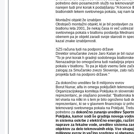
potrebno delo posameznih služb na tekmovanjih
narejen tudi prvi korak k podaljšanju "A licence 
biatlonskih tekem svetovnega pokala, saj nam ta
Montažni objekt že izrabljen
Obstoječi montažni objekt, ki je bil postavljen z
biatlonu leta 2001, že nekaj časa ni več ustrezal
svetovnega pokala v biatlonu postavlja Mednaro
obenem pa je objekt zaradi svoje starosti in sp
kazal znake izrabljenosti.
SZS računa tudi na podporo države
Direktor smučarske zveze Jaro Kalan je bil razu
"To je prvi korak h gradnji sodobnega biatlonske
Nenazadnje bo omogočena tudi nadaljnja pripr
pokala v biatlonu. To pa je kljub vsemu šele zače
zalogaj za Smučarsko zvezo Slovenije, zato raču
projekta tudi na podporo države."
Za dokončno ureditev še 8 milijonov evrov
Borut Nunar, alfa in omega pokljuških tekmovanj,
Organizacijskega komiteja Pokljuka in slovenski
reprezentanc, je olajšano povedal: "Biatlonska 
let visela na nitki in s tem je bilo ogroženo tudi 
reprezentanc, ki se v glavnem financirajo iz prih
tekmovanji svetovnega pokala na Pokljuki. Treba 
potrebno za
dokončno zunanjo ureditev Športn
Pokljuka, kamor sodi še gradnja novega vodo
in sistema oskrbe z električno energijo, razšir
naprave za fekalne vode, ureditev sistema za
objektov za delo tekmovalnih ekip. Vse skupaj 
milijonov evrov in večino sredstev si obetamo 