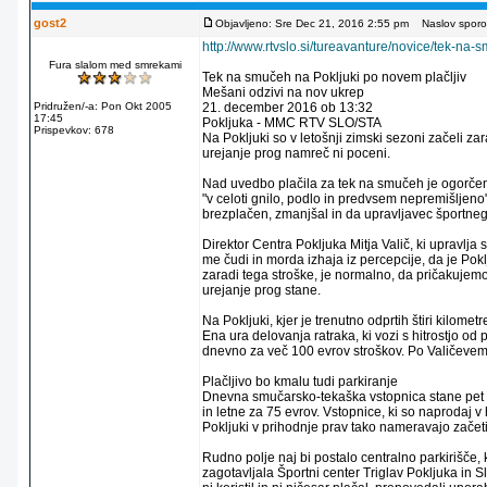
gost2
Objavljeno: Sre Dec 21, 2016 2:55 pm
Naslov sporoč
http://www.rtvslo.si/tureavanture/novice/tek-na
Fura slalom med smrekami
Tek na smučeh na Pokljuki po novem plačljiv
Mešani odzivi na nov ukrep
Pridružen/-a: Pon Okt 2005
21. december 2016 ob 13:32
17:45
Pokljuka - MMC RTV SLO/STA
Prispevkov: 678
Na Pokljuki so v letošnji zimski sezoni začeli z
urejanje prog namreč ni poceni.
Nad uvedbo plačila za tek na smučeh je ogorčen
"v celoti gnilo, podlo in predvsem nepremišljeno"
brezplačen, zmanjšal in da upravljavec športneg
Direktor Centra Pokljuka Mitja Valič, ki upravl
me čudi in morda izhaja iz percepcije, da je Po
zaradi tega stroške, je normalno, da pričakujemo 
urejanje prog stane.
Na Pokljuki, kjer je trenutno odprtih štiri kilom
Ena ura delovanja ratraka, ki vozi s hitrostjo od
dnevno za več 100 evrov stroškov. Po Valičevem
Plačljivo bo kmalu tudi parkiranje
Dnevna smučarsko-tekaška vstopnica stane pet ev
in letne za 75 evrov. Vstopnice, ki so naprodaj v 
Pokljuki v prihodnje prav tako nameravajo začet
Rudno polje naj bi postalo centralno parkirišče,
zagotavljala Športni center Triglav Pokljuka in S