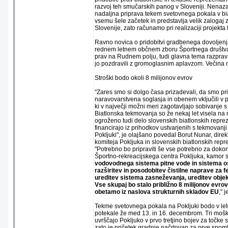
razvoj teh smučarskih panog v Sloveniji. Nena
nadaljna priprava tekem svetovnega pokala v bia
vsemu šele začetek in predstavlja velik zaloga
Slovenije, zato računamo pri realizaciji projekta
Ravno novica o pridobitvi gradbenega dovoljenja
rednem letnem občnem zboru Športnega društva P
prav na Rudnem polju, tudi glavna tema razprav 
jo pozdravili z gromoglasnim aplavzom. Večina n
Stroški bodo okoli 8 milijonov evrov
"Zares smo si dolgo časa prizadevali, da smo pr
naravovarstvena soglasja in obenem vključili v p
ki v največji možni meri zagotavljajo sobivanje
Biatlonska tekmovanja so že nekaj let visela na ni
ogroženo tudi delo slovenskih biatlonskih repreze
financirajo iz prihodkov ustvarjenih s tekmovan
Pokljuki", je olajšano povedal Borut Nunar, dire
komiteja Pokljuka in slovenskih biatlonskih repr
"Potrebno bo pripraviti še vse potrebno za doko
Športno-rekreacijskega centra Pokljuka, kamor 
vodovodnega sistema pitne vode in sistema os
razširitev in posodobitev čistilne naprave za 
ureditev sistema zasneževanja, ureditev objek
Vse skupaj bo stalo približno 8 milijonov evrov
obetamo iz naslova strukturnih skladov EU
," 
Tekme svetovnega pokala na Pokljuki bodo v let
potekale že med 13. in 16. decembrom. Tri mošk
uvrščajo Pokljuko v prvo tretjino bojev za točke
zato je pričetek gradnje načrtovan za prve spom