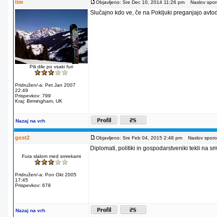
tim
Objavljeno: Sre Dec 10, 2014 11:26 pm
Naslov sporo
Slučajno kdo ve, če na Pokljuki preganjajo avto
Pili dile po vsaki furi
Pridružen/-a: Pet Jan 2007
22:49
Prispevkov: 799
Kraj: Birmingham, UK
Nazaj na vrh
gost2
Objavljeno: Sre Feb 04, 2015 2:48 pm
Naslov sporoč
Diplomati, politiki in gospodarstveniki tekli na 
Fura slalom med smrekami
Pridružen/-a: Pon Okt 2005
17:45
Prispevkov: 678
Nazaj na vrh