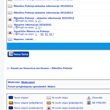
Ribniško Pohorje-aktualne informacije 2013/2014
Ribniško Pohorje-aktualne informacije 2012/2013
Ribniško Pohorje - aktualne informacije 2011/2012
[
Pojdi na stran:
1
,
2
]
Aktualne informacije 2010/2011
[
Pojdi na stran:
1
,
2
]
Smučišče Ribnica na Pohorju
[
Pojdi na stran:
1
...
50
,
51
,
52
]
Naprave, ratraki, ...
Kazalo po Smucisca.net forumu
»
Ribniško Pohorje
Moderator:
Moderatorji
Forum pregleduje/jo uporabnik/i: Noben
Nove objave
Ni novih objav
Obvestilo
Nove objave [priljubljene]
Ni novih objav [priljubljenih]
NE PREZRI!
Nove objave [zaklenjene]
Ni novih objav [zaklenjenih]