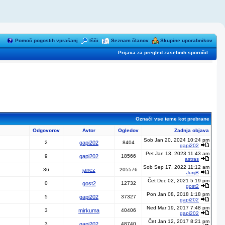
Pomoč pogostih vprašanj
Išči
Seznam članov
Skupine uporabnikov
Prijava za pregled zasebnih sporočil
Označi vse teme kot prebrane
Odgovorov
Avtor
Ogledov
Zadnja objava
Sob Jan 20, 2024 10:24 pm
2
gapi202
8404
gapi202
Pet Jan 13, 2023 11:43 am
9
gapi202
18566
astras
Sob Sep 17, 2022 11:12 am
36
janez
205576
JurijB
Čet Dec 02, 2021 5:19 pm
0
gost2
12732
gost2
Pon Jan 08, 2018 1:18 pm
5
gapi202
37327
gapi202
Ned Mar 19, 2017 7:48 pm
3
mirkuma
40406
gapi202
Čet Jan 12, 2017 8:21 pm
3
gapi202
48740