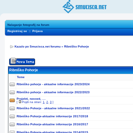
Nalaganje fotografij na forum
Registriraj se
::
Prijava
Kazalo po Smucisca.net forumu
»
Ribniško Pohorje
Ribniško Pohorje
Teme
Ribniško pohorje - aktualne informacije 2023/2024
Ribniško pohorje - aktualne informacije 2022/2023
Projekti, novosti, ....
[
Pojdi na stran:
1
,
2
,
3
]
Ribniško Pohorje - aktualne informacije 2021/2022
Ribniško Pohorje-aktualne informacije 2017/2018
Ribniško Pohorje-aktualne informacije 2016/2017
Ribniško Pohorje-aktualne informacije 2014/2015