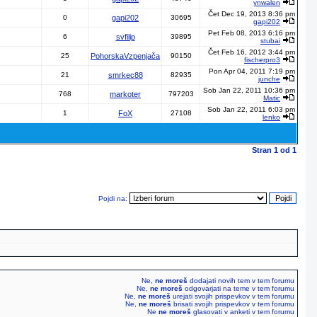
ynwalen
Čet Dec 19, 2013 8:36 pm
0
gapi202
30695
gapi202
Pet Feb 08, 2013 6:16 pm
6
svfilip
39895
stubai
Čet Feb 16, 2012 3:44 pm
25
PohorskaVzpenjača
90150
fischerpro3
Pon Apr 04, 2011 7:19 pm
21
smrkec88
82935
junche
Sob Jan 22, 2011 10:36 pm
768
markoter
797203
Matic
Sob Jan 22, 2011 6:03 pm
1
FoX
27108
lenko
Stran
1
od
1
Pojdi na:
Ne,
ne moreš
dodajati novih tem v tem forumu
Ne,
ne moreš
odgovarjati na teme v tem forumu
Ne,
ne moreš
urejati svojih prispevkov v tem forumu
Ne,
ne moreš
brisati svojih prispevkov v tem forumu
Ne
ne moreš
glasovati v anketi v tem forumu