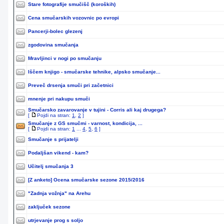
Stare fotografije smučišč (koroških)
Cena smučarskih vozovnic po evropi
Pancerji-bolec glezenj
zgodovina smučanja
Mravljinci v nogi po smučanju
Iščem knjigo - smučarske tehnike, alpsko smučanje...
Preveč drsenja smuči pri začetnici
mnenje pri nakupu smuči
Smučarsko zavarovanje v tujini - Corris ali kaj drugega?
[
Pojdi na stran:
1
,
2
]
Smučanje z GS smučmi - varnost, kondicija, ...
[
Pojdi na stran:
1
...
4
,
5
,
6
]
Smučanje s prijatelji
Podaljšan vikend - kam?
Učitelj smučanja 3
[Z anketo]
Ocena smučarske sezone 2015/2016
"Zadnja vožnja" na Arehu
zaključek sezone
utrjevanje prog s soljo