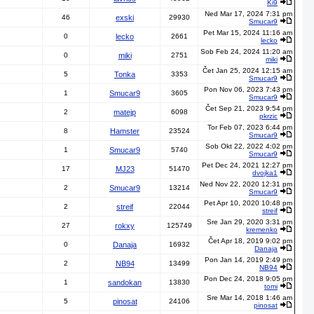
Ki9
Ned Mar 17, 2024 7:31 pm
46
exski
29930
Smucar9
Pet Mar 15, 2024 11:16 am
0
lecko
2661
lecko
Sob Feb 24, 2024 11:20 am
0
miki
2751
miki
Čet Jan 25, 2024 12:15 am
5
Tonka
3353
Smucar9
Pon Nov 06, 2023 7:43 pm
1
Smucar9
3605
Smucar9
Čet Sep 21, 2023 9:54 pm
2
matejp
6098
pkrzic
Tor Feb 07, 2023 6:44 pm
8
Hamster
23524
Smucar9
Sob Okt 22, 2022 4:02 pm
1
Smucar9
5740
Smucar9
Pet Dec 24, 2021 12:27 pm
17
MJ23
51470
dvojka1
Ned Nov 22, 2020 12:31 pm
2
Smucar9
13214
Smucar9
Pet Apr 10, 2020 10:48 pm
2
streif
22044
streif
Sre Jan 29, 2020 3:31 pm
27
rokxy
125749
kremenko
Čet Apr 18, 2019 9:02 pm
0
Danaja
16932
Danaja
Pon Jan 14, 2019 2:49 pm
2
NB94
13499
NB94
Pon Dec 24, 2018 9:05 pm
1
sandokan
13830
tomi
Sre Mar 14, 2018 1:46 am
5
pinosat
24106
pinosat