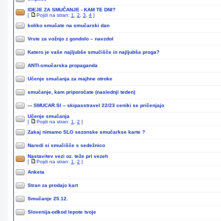
IDEJE ZA SMUČANJE - KAM TE DNI?
[
Pojdi na stran:
1
,
2
,
3
,
4
]
koliko smučate na smučarski dan
Vrste za vožnjo z gondolo – navzdol
Katero je vaše najljubše smučišče in najljubša proga?
ANTI-smučarska propaganda
Učenje smučanja za majhne otroke
smučanje, kam priporočate (naslednji teden)
--- SMUCAR.SI -- skipasstravel 22/23 ceniki se pričenjajo
Učenje smučanja
[
Pojdi na stran:
1
,
2
]
Zakaj nimamo SLO sezonske smučarkse karte ?
Naredi si smučišče s sedežnico
Nastavitev vezi oz. teže pri vezeh
[
Pojdi na stran:
1
,
2
]
Anketa
Stran za prodajo kart
Smučanje 25.12.
Slovenija-odkod lepote tvoje