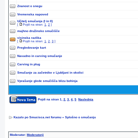
Znanost o snegu
Vremenska napoved
Učitelj smučanja (I in II)
[
Pojdi na stran:
1
,
2
]
majhno družinsko smučišče
visinska razlika
[
Pojdi na stran:
1
,
2
,
3
]
Pregledovanje kart
Navadno in carving smučanje
Carving in plug
Smučanje za začetnike v Ljubljani in okolici
Vprašanje glede smučišča blizu bohinja
Pojdi na stran
1
,
2
,
3
,
4
,
5
Naslednja
Kazalo po Smucisca.net forumu
»
Splošno o smučanju
Moderator:
Moderatorji