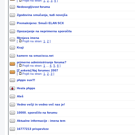
[
Pojdi na stran:
1
,
2
,
3
,
4
]
Nedosegljivost foruma
Zgodovina smučanja, tudi novejša
Premaknjeno:
Smuči ELAN SCX
Opozarjanje na neprimerna sporočila
Menjava imena
[
Pojdi na stran:
1
,
2
]
Kraji
kamere na smucisca.net
primerno administriranje foruma?
[
Pojdi na stran:
1
...
4
,
5
,
6
]
[Z anketo]
Naj forumec 2007
[
Pojdi na stran:
1
,
2
,
3
]
phpps sux!!!
Hvala phpps
Aleš
Vedno večji in vedno več nas je!
10000. sporočilo na forumu
Aktualne informacije - imena tem
16777213 prispevkov