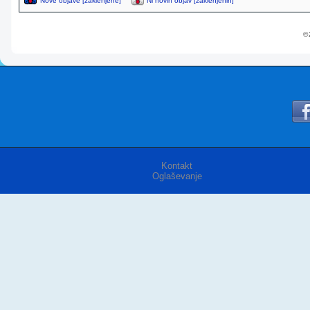
Nove objave [zaklenjene]
Ni novih objav [zaklenjenih]
© 
Kontakt
Oglaševanje