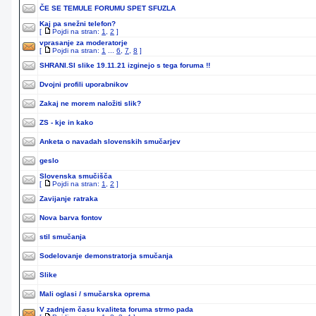
ČE SE TEMULE FORUMU SPET SFUZLA
Kaj pa snežni telefon?
[
Pojdi na stran:
1
,
2
]
vprasanje za moderatorje
[
Pojdi na stran:
1
...
6
,
7
,
8
]
SHRANI.SI slike 19.11.21 izginejo s tega foruma !!
Dvojni profili uporabnikov
Zakaj ne morem naložiti slik?
ZS - kje in kako
Anketa o navadah slovenskih smučarjev
geslo
Slovenska smučišča
[
Pojdi na stran:
1
,
2
]
Zavijanje ratraka
Nova barva fontov
stil smučanja
Sodelovanje demonstratorja smučanja
Slike
Mali oglasi / smučarska oprema
V zadnjem času kvaliteta foruma strmo pada