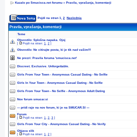
Kazalo po Smucisca.net forumu
»
Pravila, vprašanja, komentarji
Pojdi na stran
1
,
2
Naslednja
Pravila, vprašanja, komentarji
Teme
Obvestilo:
Splošna napaka. Ojoj
[
Pojdi na stran:
1
,
2
]
Obvestilo:
Ne citirajte posta, ki je tik nad vašim!!!
Ne prezri:
Pravila foruma 'smucisca.net'
Discreet. Exclusive. Unforgettable.
Girls From Your Town - Anonymous Casual Dating - No Selfie
Girls In Your Town - Anonymous Casual Dating - No Selfie
Girls From Your Town - No Selfie - Anonymous Adult Dating
Nov forum smucar.si
--- pridi raje na nov forum, ki je na SMUCAR.SI ---
Forum
[
Pojdi na stran:
1
,
2
,
3
]
Girls From Your City - Anonymous Casual Dating - No Verify
Objava slik
[
Pojdi na stran:
1
,
2
]