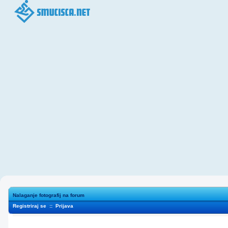
Nalaganje fotografij na forum
Registriraj se
::
Prijava