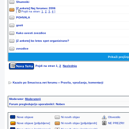
Shumniki
[Z anketo]
Naj forumec 2006
[
Pojdi na stran:
1
,
2
,
3
,
4
]
POHVALA
gosti
Kako uvesti zvezdice
[Z anketo]
bo letos spet organizirano?
zvezdice
Prikaži prejšn
Pojdi na stran
1
,
2
Naslednja
Kazalo po Smucisca.net forumu
»
Pravila, vprašanja, komentarji
Moderator:
Moderatorji
Forum pregleduje/jo uporabnik/i: Noben
Nove objave
Ni novih objav
Obvestilo
Nove objave [priljubljene]
Ni novih objav [priljubljenih]
NE PREZRI!