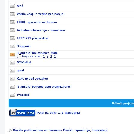
Aleš
Vedno večji in vedno več nas je!
10000. sporočilo na forumu
Aktualne informacije - imena tem
16777213 prispevkov
Shumniki
[Z anketo]
Naj forumec 2006
[
Pojdi na stran:
1
,
2
,
3
,
4
]
POHVALA
gosti
Kako uvesti zvezdice
[Z anketo]
bo letos spet organizirano?
zvezdice
Prikaži prejšn
Pojdi na stran
1
,
2
Naslednja
Kazalo po Smucisca.net forumu
»
Pravila, vprašanja, komentarji