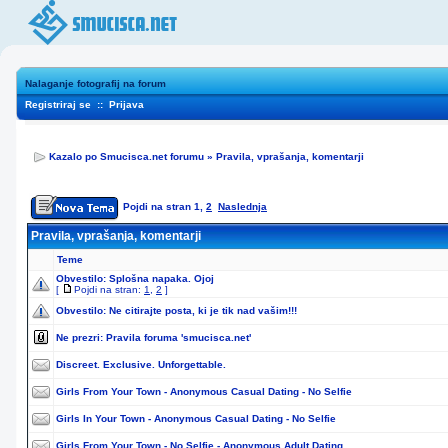
Nalaganje fotografij na forum
Registriraj se
::
Prijava
Kazalo po Smucisca.net forumu
»
Pravila, vprašanja, komentarji
Pojdi na stran
1
,
2
Naslednja
Pravila, vprašanja, komentarji
Teme
Obvestilo:
Splošna napaka. Ojoj
[
Pojdi na stran:
1
,
2
]
Obvestilo:
Ne citirajte posta, ki je tik nad vašim!!!
Ne prezri:
Pravila foruma 'smucisca.net'
Discreet. Exclusive. Unforgettable.
Girls From Your Town - Anonymous Casual Dating - No Selfie
Girls In Your Town - Anonymous Casual Dating - No Selfie
Girls From Your Town - No Selfie - Anonymous Adult Dating