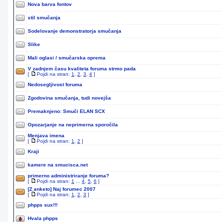
Nova barva fontov
stil smučanja
Sodelovanje demonstratorja smučanja
Slike
Mali oglasi / smučarska oprema
V zadnjem času kvaliteta foruma strmo pada
[
Pojdi na stran:
1
,
2
,
3
,
4
]
Nedosegljivost foruma
Zgodovina smučanja, tudi novejša
Premaknjeno:
Smuči ELAN SCX
Opozarjanje na neprimerna sporočila
Menjava imena
[
Pojdi na stran:
1
,
2
]
Kraji
kamere na smucisca.net
primerno administriranje foruma?
[
Pojdi na stran:
1
...
4
,
5
,
6
]
[Z anketo]
Naj forumec 2007
[
Pojdi na stran:
1
,
2
,
3
]
phpps sux!!!
Hvala phpps