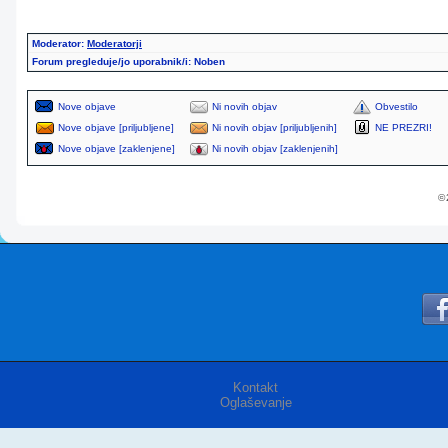
Moderator:
Moderatorji
Forum pregleduje/jo uporabnik/i: Noben
Nove objave
Ni novih objav
Obvestilo
Nove objave [priljubljene]
Ni novih objav [priljubljenih]
NE PREZRI!
Nove objave [zaklenjene]
Ni novih objav [zaklenjenih]
© 
Kontakt
Oglaševanje