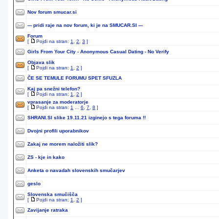
Nov forum smucar.si
--- pridi raje na nov forum, ki je na SMUCAR.SI ---
Forum
[
Pojdi na stran:
1
,
2
,
3
]
Girls From Your City - Anonymous Casual Dating - No Verify
Objava slik
[
Pojdi na stran:
1
,
2
]
ČE SE TEMULE FORUMU SPET SFUZLA
Kaj pa snežni telefon?
[
Pojdi na stran:
1
,
2
]
vprasanje za moderatorje
[
Pojdi na stran:
1
...
6
,
7
,
8
]
SHRANI.SI slike 19.11.21 izginejo s tega foruma !!
Dvojni profili uporabnikov
Zakaj ne morem naložiti slik?
ZS - kje in kako
Anketa o navadah slovenskih smučarjev
geslo
Slovenska smučišča
[
Pojdi na stran:
1
,
2
]
Zavijanje ratraka