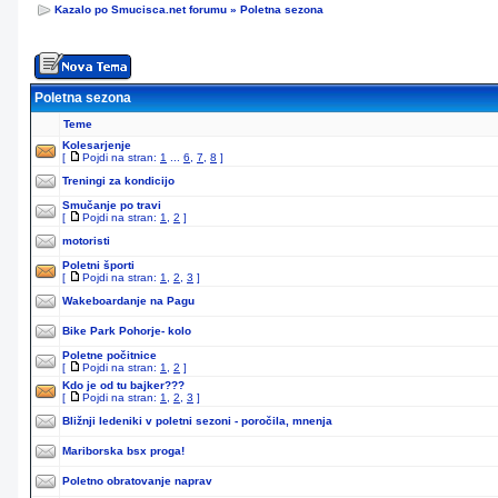
Kazalo po Smucisca.net forumu
»
Poletna sezona
Poletna sezona
Teme
Kolesarjenje
[
Pojdi na stran:
1
...
6
,
7
,
8
]
Treningi za kondicijo
Smučanje po travi
[
Pojdi na stran:
1
,
2
]
motoristi
Poletni športi
[
Pojdi na stran:
1
,
2
,
3
]
Wakeboardanje na Pagu
Bike Park Pohorje- kolo
Poletne počitnice
[
Pojdi na stran:
1
,
2
]
Kdo je od tu bajker???
[
Pojdi na stran:
1
,
2
,
3
]
Bližnji ledeniki v poletni sezoni - poročila, mnenja
Mariborska bsx proga!
Poletno obratovanje naprav