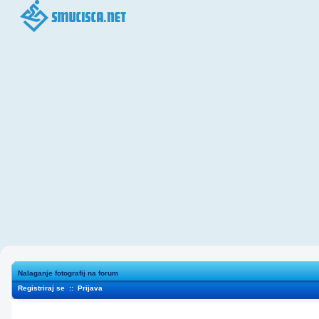
Nalaganje fotografij na forum
Registriraj se
::
Prijava