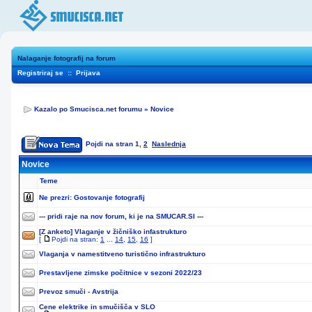
Nalaganje fotografij na forum
Registriraj se
::
Prijava
Kazalo po Smucisca.net forumu
»
Novice
Pojdi na stran
1
,
2
Naslednja
Novice
Teme
Ne prezri:
Gostovanje fotografij
--- pridi raje na nov forum, ki je na SMUCAR.SI ---
[Z anketo]
Vlaganje v žičniško infastrukturo
[
Pojdi na stran:
1
...
14
,
15
,
16
]
Vlaganja v namestitveno turistično infrastrukturo
Prestavljene zimske počitnice v sezoni 2022/23
Prevoz smuči - Avstrija
Cene elektrike in smučišča v SLO