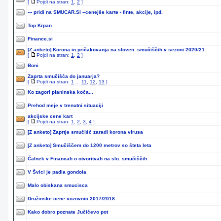
[
Pojdi na stran:
1
,
2
]
--- pridi na SMUCAR.SI --cenejše karte - finte, akcije, ipd.
Top Krpan
Finance.si
[Z anketo]
Korona in pričakovanja na sloven. smučiščih v sezoni 2020/21
[
Pojdi na stran:
1
,
2
]
Boni
Zaprta smučišča do januarja?
[
Pojdi na stran:
1
...
11
,
12
,
13
]
Ko zagori planinska koča...
Prehod meje v trenutni situaciji
akcijske cene kart
[
Pojdi na stran:
1
,
2
,
3
,
4
]
[Z anketo]
Zaprtje smučišč zaradi korona virusa
[Z anketo]
Smučiščem do 1200 metrov so šteta leta
Čalnek v Financah o otvoritvah na slo. smučiščih
V Švici je padla gondola
Malo obiskana smucisca
Družinske cene vozovnic 2017/2018
Kako dobro poznate Jučičevo pot