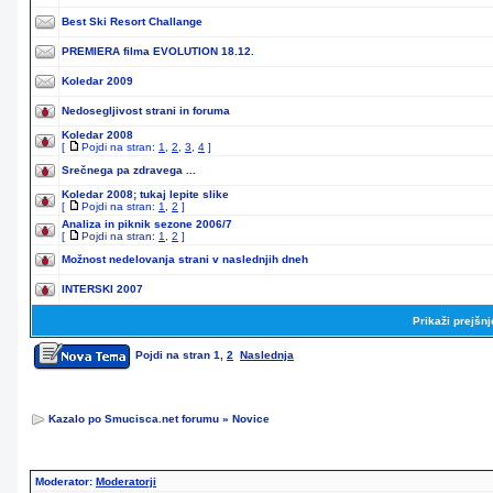
Best Ski Resort Challange
PREMIERA filma EVOLUTION 18.12.
Koledar 2009
Nedosegljivost strani in foruma
Koledar 2008
[
Pojdi na stran:
1
,
2
,
3
,
4
]
Srečnega pa zdravega ...
Koledar 2008; tukaj lepite slike
[
Pojdi na stran:
1
,
2
]
Analiza in piknik sezone 2006/7
[
Pojdi na stran:
1
,
2
]
Možnost nedelovanja strani v naslednjih dneh
INTERSKI 2007
Prikaži prejšn
Pojdi na stran
1
,
2
Naslednja
Kazalo po Smucisca.net forumu
»
Novice
Moderator:
Moderatorji