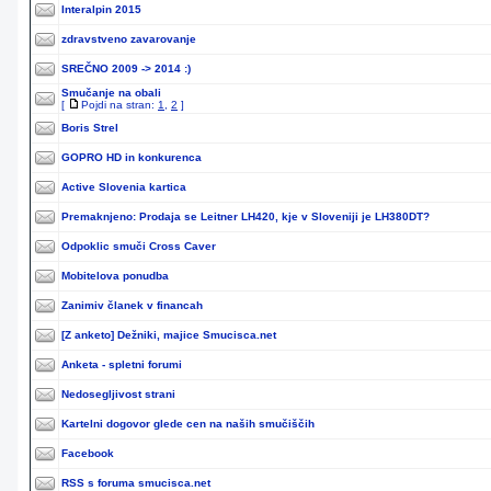
Interalpin 2015
zdravstveno zavarovanje
SREČNO 2009 -> 2014 :)
Smučanje na obali
[
Pojdi na stran:
1
,
2
]
Boris Strel
GOPRO HD in konkurenca
Active Slovenia kartica
Premaknjeno:
Prodaja se Leitner LH420, kje v Sloveniji je LH380DT?
Odpoklic smuči Cross Caver
Mobitelova ponudba
Zanimiv članek v financah
[Z anketo]
Dežniki, majice Smucisca.net
Anketa - spletni forumi
Nedosegljivost strani
Kartelni dogovor glede cen na naših smučiščih
Facebook
RSS s foruma smucisca.net