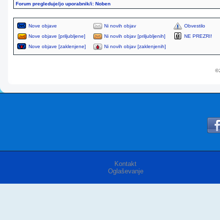
Forum pregleduje/jo uporabnik/i: Noben
Nove objave
Ni novih objav
Obvestilo
Nove objave [priljubljene]
Ni novih objav [priljubljenih]
NE PREZRI!
Nove objave [zaklenjene]
Ni novih objav [zaklenjenih]
© 
Kontakt
Oglaševanje