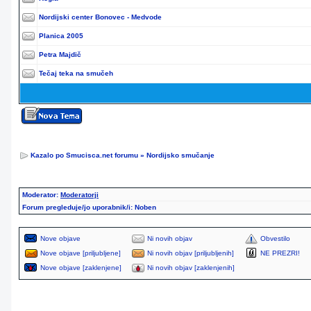
Nordijski center Bonovec - Medvode
Planica 2005
Petra Majdič
Tečaj teka na smučeh
Kazalo po Smucisca.net forumu
»
Nordijsko smučanje
Moderator:
Moderatorji
Forum pregleduje/jo uporabnik/i: Noben
Nove objave
Ni novih objav
Obvestilo
Nove objave [priljubljene]
Ni novih objav [priljubljenih]
NE PREZRI!
Nove objave [zaklenjene]
Ni novih objav [zaklenjenih]