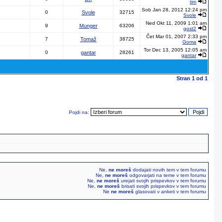
tim
Sob Jan 28, 2012 12:24 pm
0
Svole
32715
Svole
Ned Okt 11, 2009 1:01 am
9
Munger
63206
gost2
Čet Mar 01, 2007 2:33 pm
7
Tomaž
38725
Goma
Tor Dec 13, 2005 12:05 am
0
gantar
28261
gantar
Stran
1
od
1
Pojdi na:
Ne,
ne moreš
dodajati novih tem v tem forumu
Ne,
ne moreš
odgovarjati na teme v tem forumu
Ne,
ne moreš
urejati svojih prispevkov v tem forumu
Ne,
ne moreš
brisati svojih prispevkov v tem forumu
Ne
ne moreš
glasovati v anketi v tem forumu