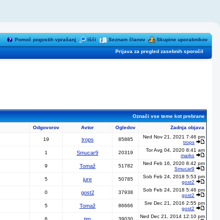
Pomoč pogostih vprašanj
Išči
Seznam članov
Skupine uporabnikov
Prijava za pregled zasebnih sporočil
Označi vse teme kot prebrane
Odgovorov
Avtor
Ogledov
Zadnja objava
Ned Nov 21, 2021 7:46 pm
19
trops
85885
trops
Tor Avg 04, 2020 8:41 am
1
Smucar9
20319
marko
Ned Feb 16, 2020 8:42 pm
9
Tomaž
51782
Smucar9
Sob Feb 24, 2018 5:53 pm
5
jure
50785
gost2
Sob Feb 24, 2018 5:46 pm
0
gost2
37938
gost2
Sre Dec 21, 2016 2:55 pm
5
Tomaž
86666
gost2
Ned Dec 21, 2014 12:10 pm
6
tim
39030