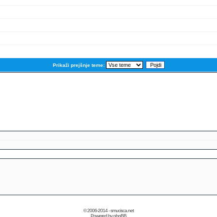
Prikaži prejšnje teme:
© 2006-2014 - smucisca.net
Powered by phpBB