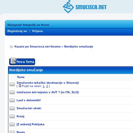
Nalaganje fotografij na forum
Registriraj se
::
Prijava
Kazalo po Smucisca.net forumu
»
Nordijsko smučanje
Nordijsko smučanje
Teme
Smučarsko tekaške destinacije v Sloveniji
[
Pojdi na stran:
1
,
2
]
istočasno tek+alpsko v AUT ? (in ITA, SLO)
Lauf v dolomitih!
Smučarski skoki
Kranj
[Z anketo]
Pokljuka
Rogla