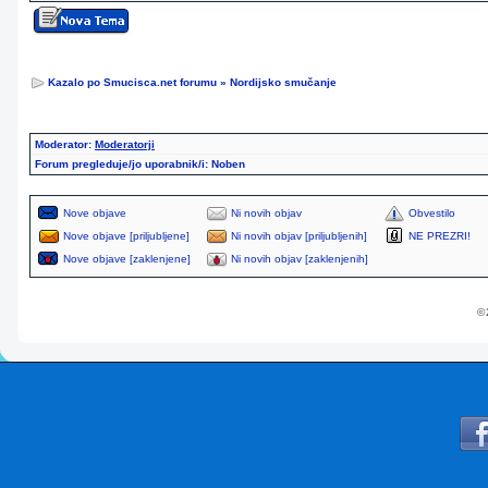
Kazalo po Smucisca.net forumu
»
Nordijsko smučanje
Moderator:
Moderatorji
Forum pregleduje/jo uporabnik/i: Noben
Nove objave
Ni novih objav
Obvestilo
Nove objave [priljubljene]
Ni novih objav [priljubljenih]
NE PREZRI!
Nove objave [zaklenjene]
Ni novih objav [zaklenjenih]
© 