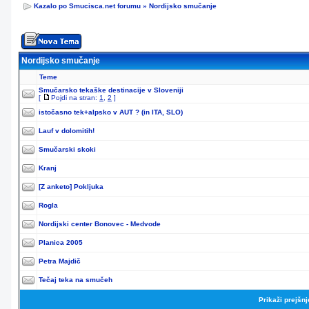
Kazalo po Smucisca.net forumu
»
Nordijsko smučanje
Nordijsko smučanje
Teme
Smučarsko tekaške destinacije v Sloveniji
[
Pojdi na stran:
1
,
2
]
istočasno tek+alpsko v AUT ? (in ITA, SLO)
Lauf v dolomitih!
Smučarski skoki
Kranj
[Z anketo]
Pokljuka
Rogla
Nordijski center Bonovec - Medvode
Planica 2005
Petra Majdič
Tečaj teka na smučeh
Prikaži prejšn