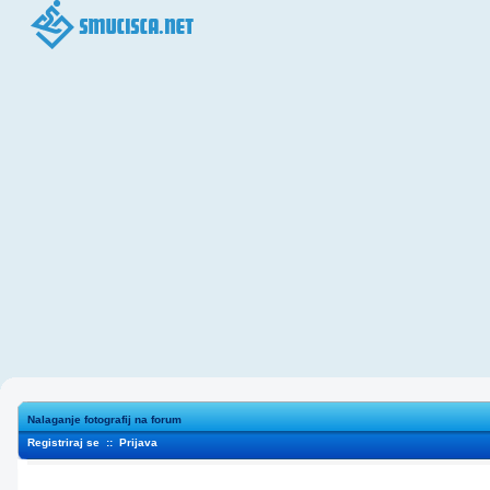
Nalaganje fotografij na forum
Registriraj se
::
Prijava