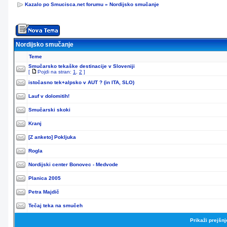
Kazalo po Smucisca.net forumu
»
Nordijsko smučanje
Nordijsko smučanje
Teme
Smučarsko tekaške destinacije v Sloveniji
[
Pojdi na stran:
1
,
2
]
istočasno tek+alpsko v AUT ? (in ITA, SLO)
Lauf v dolomitih!
Smučarski skoki
Kranj
[Z anketo]
Pokljuka
Rogla
Nordijski center Bonovec - Medvode
Planica 2005
Petra Majdič
Tečaj teka na smučeh
Prikaži prejšn