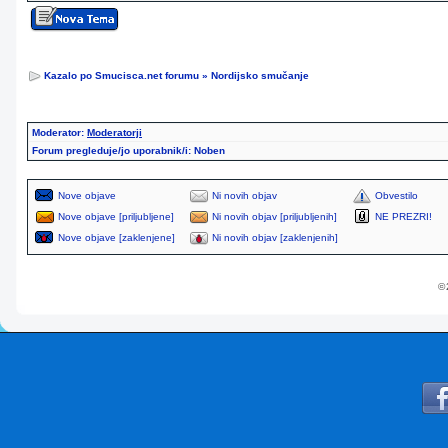
Kazalo po Smucisca.net forumu
»
Nordijsko smučanje
Moderator:
Moderatorji
Forum pregleduje/jo uporabnik/i: Noben
Nove objave
Ni novih objav
Obvestilo
Nove objave [priljubljene]
Ni novih objav [priljubljenih]
NE PREZRI!
Nove objave [zaklenjene]
Ni novih objav [zaklenjenih]
© 