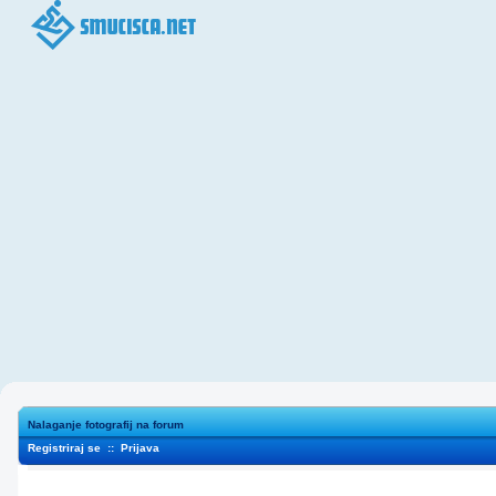
Nalaganje fotografij na forum
Registriraj se
::
Prijava