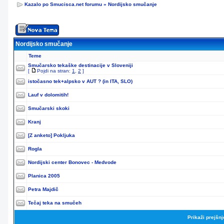
Kazalo po Smucisca.net forumu
»
Nordijsko smučanje
Nordijsko smučanje
Teme
Smučarsko tekaške destinacije v Sloveniji
[
Pojdi na stran:
1
,
2
]
istočasno tek+alpsko v AUT ? (in ITA, SLO)
Lauf v dolomitih!
Smučarski skoki
Kranj
[Z anketo]
Pokljuka
Rogla
Nordijski center Bonovec - Medvode
Planica 2005
Petra Majdič
Tečaj teka na smučeh
Prikaži prejšn