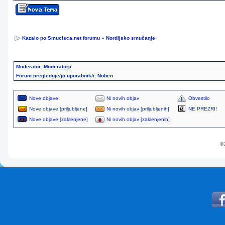
Kazalo po Smucisca.net forumu
»
Nordijsko smučanje
Moderator:
Moderatorji
Forum pregleduje/jo uporabnik/i: Noben
Nove objave
Ni novih objav
Obvestilo
Nove objave [priljubljene]
Ni novih objav [priljubljenih]
NE PREZRI!
Nove objave [zaklenjene]
Ni novih objav [zaklenjenih]
© 