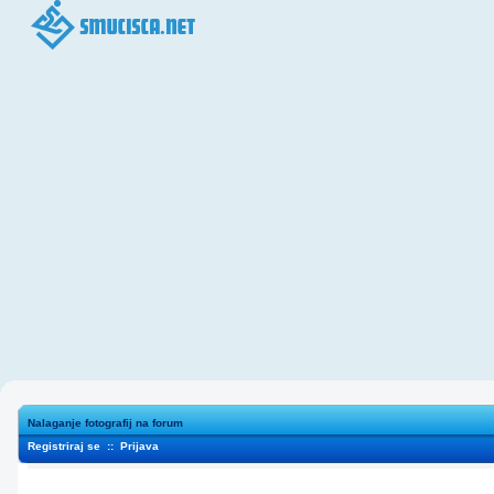
Nalaganje fotografij na forum
Registriraj se
::
Prijava