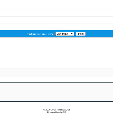
Prikaži prejšnje teme:
© 2006-2014 - smucisca.net
Powered by phpBB