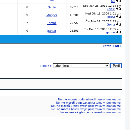
tim
Sob Jan 28, 2012 12:24 pm
0
Svole
32713
Svole
Ned Okt 11, 2009 1:01 am
9
Munger
63206
gost2
Čet Mar 01, 2007 2:33 pm
7
Tomaž
38723
Goma
Tor Dec 13, 2005 12:05 am
0
gantar
28261
gantar
Stran
1
od
1
Pojdi na:
Ne,
ne moreš
dodajati novih tem v tem forumu
Ne,
ne moreš
odgovarjati na teme v tem forumu
Ne,
ne moreš
urejati svojih prispevkov v tem forumu
Ne,
ne moreš
brisati svojih prispevkov v tem forumu
Ne
ne moreš
glasovati v anketi v tem forumu