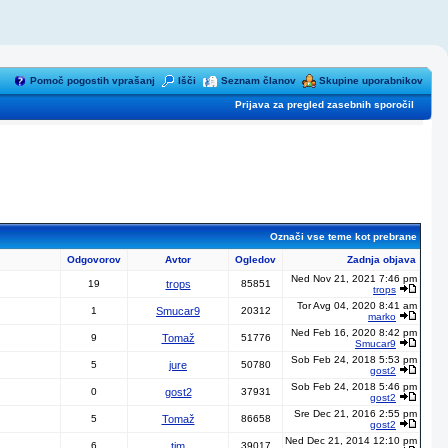
Pomoč pogostih vprašanj
Išči
Seznam članov
Skupine uporabnikov
Prijava za pregled zasebnih sporočil
Označi vse teme kot prebrane
Odgovorov
Avtor
Ogledov
Zadnja objava
Ned Nov 21, 2021 7:46 pm
19
trops
85851
trops
Tor Avg 04, 2020 8:41 am
1
Smucar9
20312
marko
Ned Feb 16, 2020 8:42 pm
9
Tomaž
51776
Smucar9
Sob Feb 24, 2018 5:53 pm
5
jure
50780
gost2
Sob Feb 24, 2018 5:46 pm
0
gost2
37931
gost2
Sre Dec 21, 2016 2:55 pm
5
Tomaž
86658
gost2
Ned Dec 21, 2014 12:10 pm
6
tim
39017