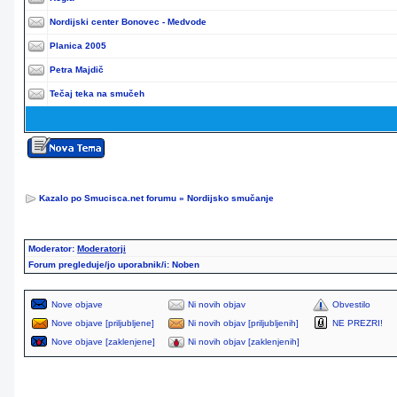
Nordijski center Bonovec - Medvode
Planica 2005
Petra Majdič
Tečaj teka na smučeh
Kazalo po Smucisca.net forumu
»
Nordijsko smučanje
Moderator:
Moderatorji
Forum pregleduje/jo uporabnik/i: Noben
Nove objave
Ni novih objav
Obvestilo
Nove objave [priljubljene]
Ni novih objav [priljubljenih]
NE PREZRI!
Nove objave [zaklenjene]
Ni novih objav [zaklenjenih]