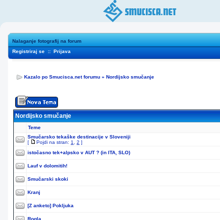
Nalaganje fotografij na forum
Registriraj se
::
Prijava
Kazalo po Smucisca.net forumu
»
Nordijsko smučanje
Nordijsko smučanje
Teme
Smučarsko tekaške destinacije v Sloveniji
[
Pojdi na stran:
1
,
2
]
istočasno tek+alpsko v AUT ? (in ITA, SLO)
Lauf v dolomitih!
Smučarski skoki
Kranj
[Z anketo]
Pokljuka
Rogla