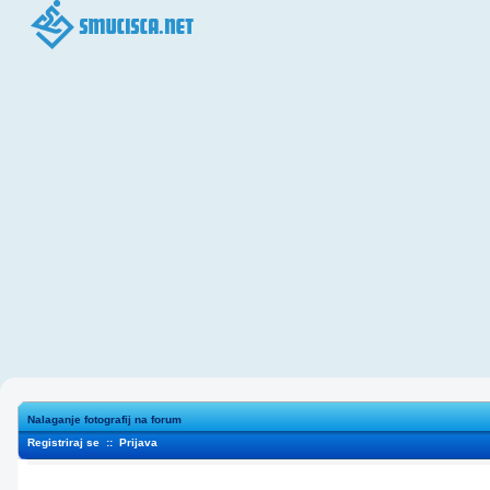
Nalaganje fotografij na forum
Registriraj se
::
Prijava