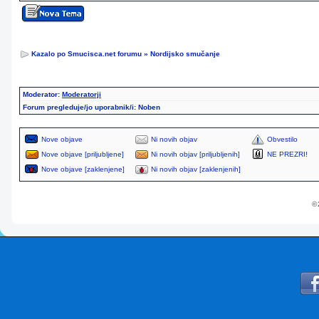
Kazalo po Smucisca.net forumu
»
Nordijsko smučanje
Moderator:
Moderatorji
Forum pregleduje/jo uporabnik/i: Noben
Nove objave
Ni novih objav
Obvestilo
Nove objave [priljubljene]
Ni novih objav [priljubljenih]
NE PREZRI!
Nove objave [zaklenjene]
Ni novih objav [zaklenjenih]
© 