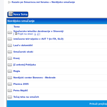
Kazalo po Smucisca.net forumu
»
Nordijsko smučanje
Nordijsko smučanje
Teme
Smučarsko tekaške destinacije v Sloveniji
[
Pojdi na stran:
1
,
2
]
istočasno tek+alpsko v AUT ? (in ITA, SLO)
Lauf v dolomitih!
Smučarski skoki
Kranj
[Z anketo]
Pokljuka
Rogla
Nordijski center Bonovec - Medvode
Planica 2005
Petra Majdič
Tečaj teka na smučeh
Prikaži prejšn