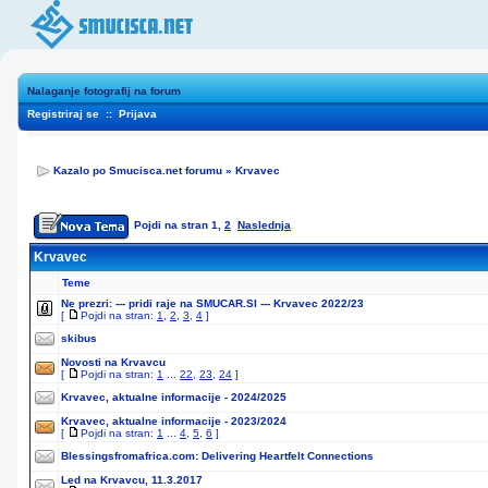
Nalaganje fotografij na forum
Registriraj se
::
Prijava
Kazalo po Smucisca.net forumu
»
Krvavec
Pojdi na stran
1
,
2
Naslednja
Krvavec
Teme
Ne prezri:
--- pridi raje na SMUCAR.SI --- Krvavec 2022/23
[
Pojdi na stran:
1
,
2
,
3
,
4
]
skibus
Novosti na Krvavcu
[
Pojdi na stran:
1
...
22
,
23
,
24
]
Krvavec, aktualne informacije - 2024/2025
Krvavec, aktualne informacije - 2023/2024
[
Pojdi na stran:
1
...
4
,
5
,
6
]
Blessingsfromafrica.com: Delivering Heartfelt Connections
Led na Krvavcu, 11.3.2017