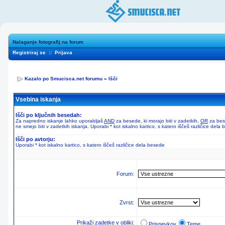
Nalaganje fotografij na forum
Registriraj se
::
Prijava
Kazalo po Smucisca.net forumu
»
Išči
Vsebina iskanja
Išči po ključnih besedah:
Za napredno iskanje lahko uporabljaš
AND
za besede, ki morajo biti v zadetkih,
OR
za bese
ne smejo biti v zadetkih iskanja. Uporabi * kot iskalno kartico, s katero iščeš različice dela
Išči po avtorju:
Uporabi * kot iskalno kartico, s katero iščeš različice dela besede
Forum:
Zvrst:
Prikaži zadetke v obliki:
Prispevkov
Teme