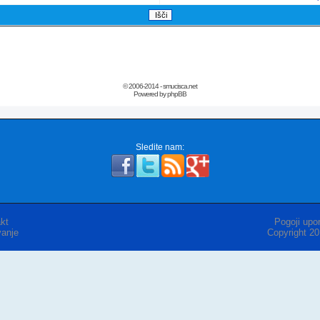
© 2006-2014 - smucisca.net
Powered by phpBB
Sledite nam:
kt
Pogoji upor
anje
Copyright 2