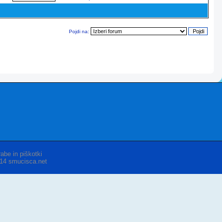
Pojdi na:
abe in piškotki
014 smucisca.net