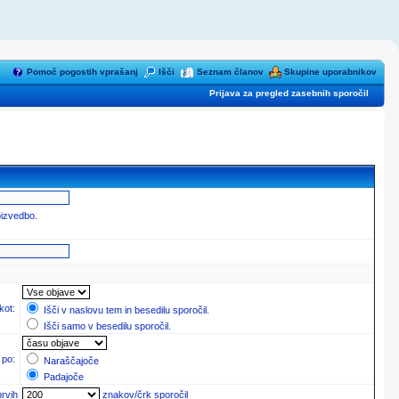
Pomoč pogostih vprašanj
Išči
Seznam članov
Skupine uporabnikov
Prijava za pregled zasebnih sporočil
oizvedbo.
 kot:
Išči v naslovu tem in besedilu sporočil.
Išči samo v besedilu sporočil.
 po:
Naraščajoče
Padajoče
prvih
znakov/črk sporočil