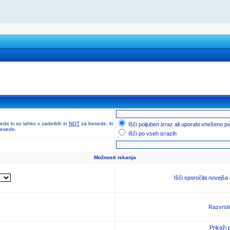
de ki so lahko v zadetkih in
NOT
za besede, ki
Išči poljuben izraz ali uporabi vnešeno p
 besede.
Išči po vseh izrazih
Možnosti iskanja
Išči sporočila novejša
Razvrsti
Prikaži 