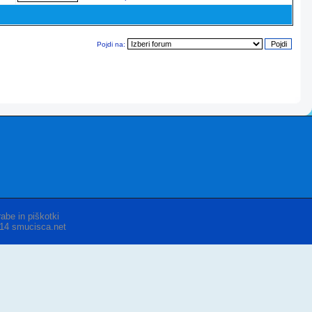
Pojdi na:
abe in piškotki
014 smucisca.net