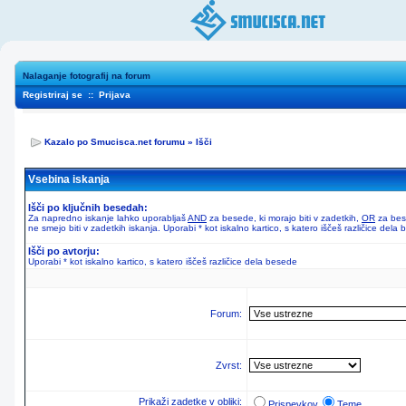
Nalaganje fotografij na forum
Registriraj se
::
Prijava
Kazalo po Smucisca.net forumu
»
Išči
Vsebina iskanja
Išči po ključnih besedah:
Za napredno iskanje lahko uporabljaš
AND
za besede, ki morajo biti v zadetkih,
OR
za bese
ne smejo biti v zadetkih iskanja. Uporabi * kot iskalno kartico, s katero iščeš različice dela
Išči po avtorju:
Uporabi * kot iskalno kartico, s katero iščeš različice dela besede
Forum:
Zvrst:
Prikaži zadetke v obliki:
Prispevkov
Teme