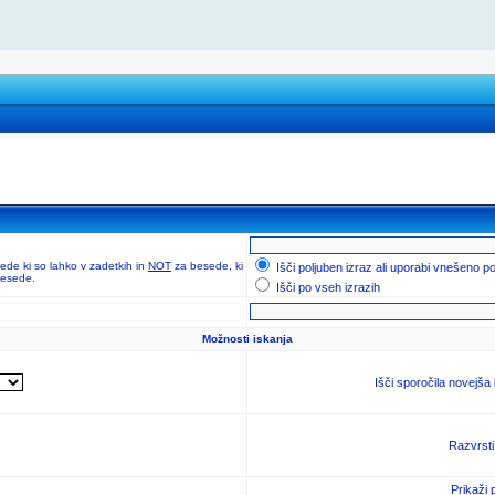
de ki so lahko v zadetkih in
NOT
za besede, ki
Išči poljuben izraz ali uporabi vnešeno p
 besede.
Išči po vseh izrazih
Možnosti iskanja
Išči sporočila novejša
Razvrsti
Prikaži 