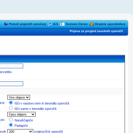
Pomoč pogostih vprašanj
Išči
Seznam članov
Skupine uporabnikov
Prijava za pregled zasebnih sporočil
oizvedbo.
 kot:
Išči v naslovu tem in besedilu sporočil.
Išči samo v besedilu sporočil.
 po:
Naraščajoče
Padajoče
prvih
znakov/črk sporočil