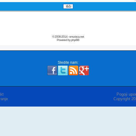
© 2006-2014 - smucisca.net
Powered by phpBB
Sledite nam:
kt
Pogoji upor
anje
Copyright 2