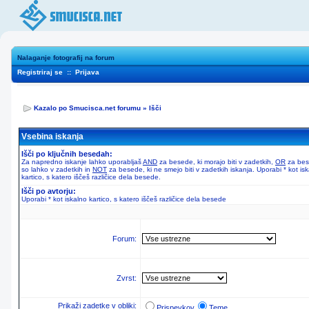
Nalaganje fotografij na forum
Registriraj se
::
Prijava
Kazalo po Smucisca.net forumu
»
Išči
Vsebina iskanja
Išči po ključnih besedah:
Za napredno iskanje lahko uporabljaš
AND
za besede, ki morajo biti v zadetkih,
OR
za bes
so lahko v zadetkih in
NOT
za besede, ki ne smejo biti v zadetkih iskanja. Uporabi * kot is
kartico, s katero iščeš različice dela besede.
Išči po avtorju:
Uporabi * kot iskalno kartico, s katero iščeš različice dela besede
Forum:
Zvrst:
Prikaži zadetke v obliki:
Prispevkov
Teme