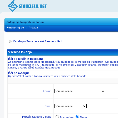
Nalaganje fotografij na forum
Registriraj se
::
Prijava
Kazalo po Smucisca.net forumu
»
Išči
Vsebina iskanja
Išči po ključnih besedah:
Za napredno iskanje lahko uporabljaš
AND
za besede, ki morajo biti v zadetkih,
OR
za bes
so lahko v zadetkih in
NOT
za besede, ki ne smejo biti v zadetkih iskanja. Uporabi * kot is
kartico, s katero iščeš različice dela besede.
Išči po avtorju:
Uporabi * kot iskalno kartico, s katero iščeš različice dela besede
Forum:
Zvrst:
Prikaži zadetke v obliki:
Prispevkov
Teme