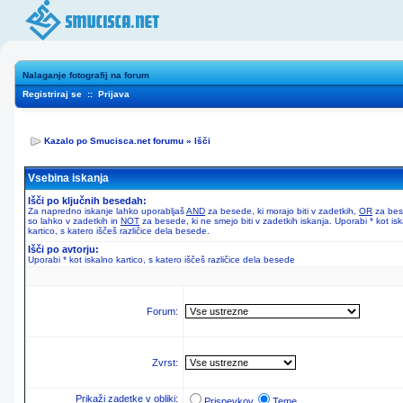
Nalaganje fotografij na forum
Registriraj se
::
Prijava
Kazalo po Smucisca.net forumu
»
Išči
Vsebina iskanja
Išči po ključnih besedah:
Za napredno iskanje lahko uporabljaš
AND
za besede, ki morajo biti v zadetkih,
OR
za bes
so lahko v zadetkih in
NOT
za besede, ki ne smejo biti v zadetkih iskanja. Uporabi * kot is
kartico, s katero iščeš različice dela besede.
Išči po avtorju:
Uporabi * kot iskalno kartico, s katero iščeš različice dela besede
Forum:
Zvrst:
Prikaži zadetke v obliki:
Prispevkov
Teme