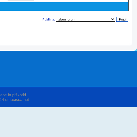
Pojdi na:
abe in piškotki
014 smucisca.net