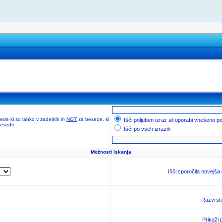
de ki so lahko v zadetkih in
NOT
za besede, ki
Išči poljuben izraz ali uporabi vnešeno p
 besede.
Išči po vseh izrazih
Možnosti iskanja
Išči sporočila novejša
Razvrsti
Prikaži 