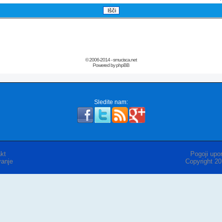
© 2006-2014 - smucisca.net
Powered by phpBB
Sledite nam:
kt
Pogoji upor
anje
Copyright 2