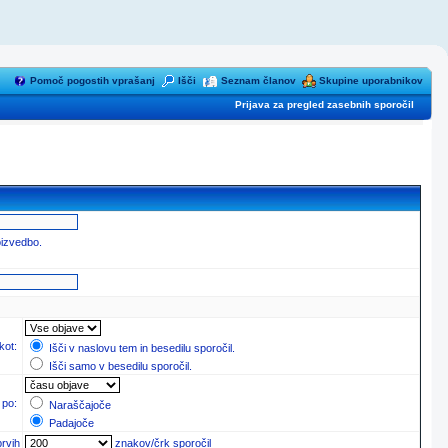
Pomoč pogostih vprašanj
Išči
Seznam članov
Skupine uporabnikov
Prijava za pregled zasebnih sporočil
oizvedbo.
 kot:
Išči v naslovu tem in besedilu sporočil.
Išči samo v besedilu sporočil.
 po:
Naraščajoče
Padajoče
prvih
znakov/črk sporočil