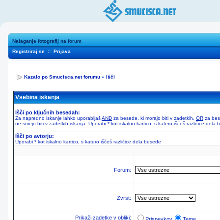
Nalaganje fotografij na forum
Registriraj se
::
Prijava
Kazalo po Smucisca.net forumu
»
Išči
Vsebina iskanja
Išči po ključnih besedah:
Za napredno iskanje lahko uporabljaš
AND
za besede, ki morajo biti v zadetkih,
OR
za bese
ne smejo biti v zadetkih iskanja. Uporabi * kot iskalno kartico, s katero iščeš različice dela
Išči po avtorju:
Uporabi * kot iskalno kartico, s katero iščeš različice dela besede
Forum:
Zvrst:
Prikaži zadetke v obliki:
Prispevkov
Teme