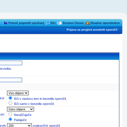
Pomoč pogostih vprašanj
Išči
Seznam članov
Skupine uporabnikov
Prijava za pregled zasebnih sporočil
oizvedbo.
 kot:
Išči v naslovu tem in besedilu sporočil.
Išči samo v besedilu sporočil.
 po:
Naraščajoče
Padajoče
prvih
znakov/črk sporočil