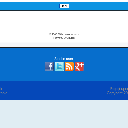
© 2006-2014 - smucisca.net
Powered by phpBB
Sledite nam:
kt
Pogoji upor
anje
Copyright 2