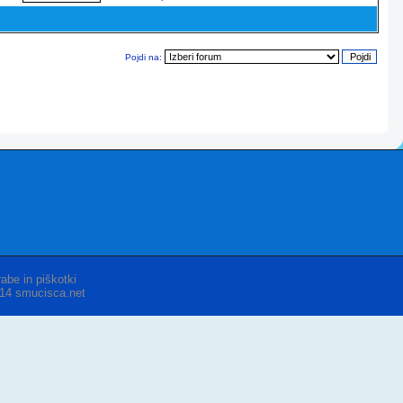
Pojdi na:
abe in piškotki
014 smucisca.net