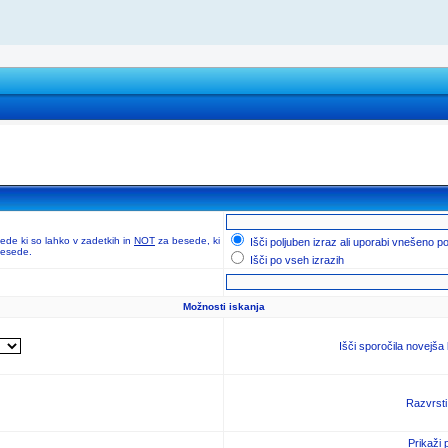
de ki so lahko v zadetkih in
NOT
za besede, ki
Išči poljuben izraz ali uporabi vnešeno p
 besede.
Išči po vseh izrazih
Možnosti iskanja
Išči sporočila novejša
Razvrsti
Prikaži 