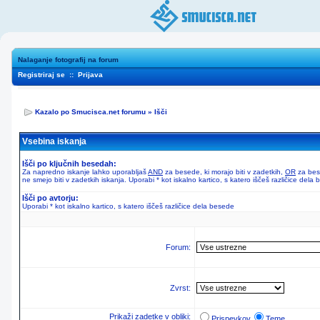
Nalaganje fotografij na forum
Registriraj se
::
Prijava
Kazalo po Smucisca.net forumu
»
Išči
Vsebina iskanja
Išči po ključnih besedah:
Za napredno iskanje lahko uporabljaš
AND
za besede, ki morajo biti v zadetkih,
OR
za bese
ne smejo biti v zadetkih iskanja. Uporabi * kot iskalno kartico, s katero iščeš različice dela
Išči po avtorju:
Uporabi * kot iskalno kartico, s katero iščeš različice dela besede
Forum:
Zvrst:
Prikaži zadetke v obliki:
Prispevkov
Teme