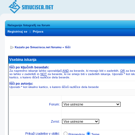
Nalaganje fotografij na forum
Registriraj se
::
Prijava
Kazalo po Smucisca.net forumu
»
Išči
Vsebina iskanja
Išči po ključnih besedah:
Za napredno iskanje lahko uporabljaš
AND
za besede, ki morajo biti v zadetkih,
OR
za bes
so lahko v zadetkih in
NOT
za besede, ki ne smejo biti v zadetkih iskanja. Uporabi * kot is
kartico, s katero iščeš različice dela besede.
Išči po avtorju:
Uporabi * kot iskalno kartico, s katero iščeš različice dela besede
Forum:
Zvrst:
Prikaži zadetke v obliki:
Prispevkov
Teme