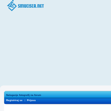
Nalaganje fotografij na forum
Registriraj se
::
Prijava