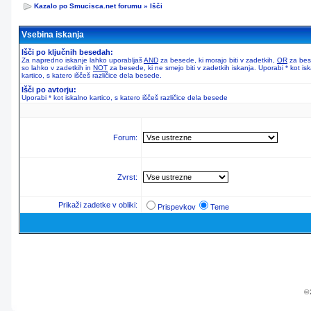
Kazalo po Smucisca.net forumu
»
Išči
Vsebina iskanja
Išči po ključnih besedah:
Za napredno iskanje lahko uporabljaš
AND
za besede, ki morajo biti v zadetkih,
OR
za bes
so lahko v zadetkih in
NOT
za besede, ki ne smejo biti v zadetkih iskanja. Uporabi * kot is
kartico, s katero iščeš različice dela besede.
Išči po avtorju:
Uporabi * kot iskalno kartico, s katero iščeš različice dela besede
Forum:
Zvrst:
Prikaži zadetke v obliki:
Prispevkov
Teme
© 