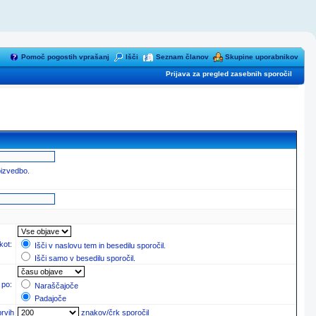
Pomoč pogostih vprašanj
Išči
Seznam članov
Skupine uporabnikov
Prijava za pregled zasebnih sporočil
oizvedbo.
 kot:
Išči v naslovu tem in besedilu sporočil.
Išči samo v besedilu sporočil.
 po:
Naraščajoče
Padajoče
prvih
znakov/črk sporočil