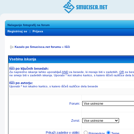
Nalaganje fotografij na forum
Registriraj se
::
Prijava
Kazalo po Smucisca.net forumu
»
Išči
Vsebina iskanja
Išči po ključnih besedah:
Za napredno iskanje lahko uporabljaš
AND
za besede, ki morajo biti v zadetkih,
OR
za bese
ne smejo biti v zadetkih iskanja. Uporabi * kot iskalno kartico, s katero iščeš različice dela
Išči po avtorju:
Uporabi * kot iskalno kartico, s katero iščeš različice dela besede
Forum:
Zvrst:
Prikaži zadetke v obliki:
Prispevkov
Teme