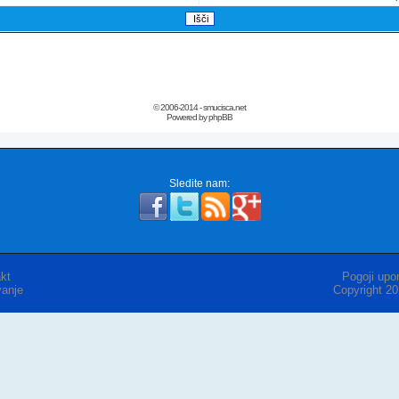
© 2006-2014 - smucisca.net
Powered by phpBB
Sledite nam:
kt
Pogoji upor
anje
Copyright 2