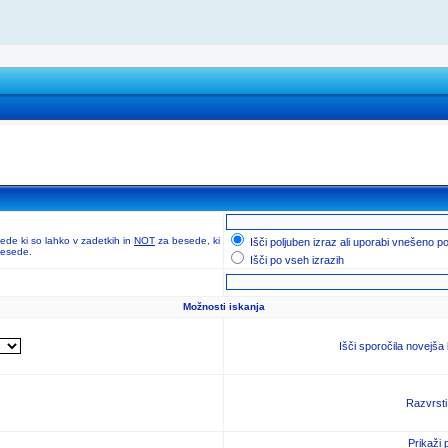
de ki so lahko v zadetkih in
NOT
za besede, ki
Išči poljuben izraz ali uporabi vnešeno p
 besede.
Išči po vseh izrazih
Možnosti iskanja
Išči sporočila novejša
Razvrsti
Prikaži 