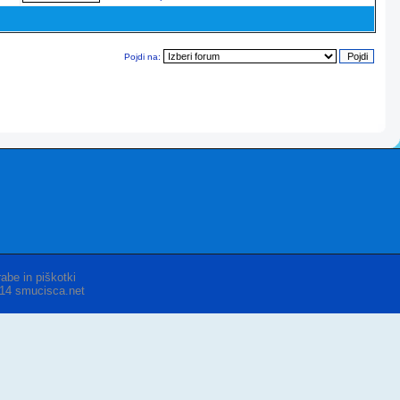
Pojdi na:
abe in piškotki
014 smucisca.net