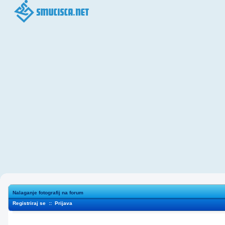
Nalaganje fotografij na forum
Registriraj se
::
Prijava