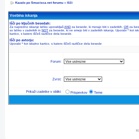
Kazalo po Smucisca.net forumu
»
Išči
Vsebina iskanja
Išči po ključnih besedah:
Za napredno iskanje lahko uporabljaš
AND
za besede, ki morajo biti v zadetkih,
OR
za bes
so lahko v zadetkih in
NOT
za besede, ki ne smejo biti v zadetkih iskanja. Uporabi * kot is
kartico, s katero iščeš različice dela besede.
Išči po avtorju:
Uporabi * kot iskalno kartico, s katero iščeš različice dela besede
Forum:
Zvrst:
Prikaži zadetke v obliki:
Prispevkov
Teme
© 