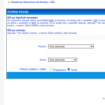
Kazalo po Smucisca.net forumu
»
Išči
Vsebina iskanja
Išči po ključnih besedah:
Za napredno iskanje lahko uporabljaš
AND
za besede, ki morajo biti v zadetkih,
OR
za bes
so lahko v zadetkih in
NOT
za besede, ki ne smejo biti v zadetkih iskanja. Uporabi * kot is
kartico, s katero iščeš različice dela besede.
Išči po avtorju:
Uporabi * kot iskalno kartico, s katero iščeš različice dela besede
Forum:
Zvrst:
Prikaži zadetke v obliki:
Prispevkov
Teme
© 