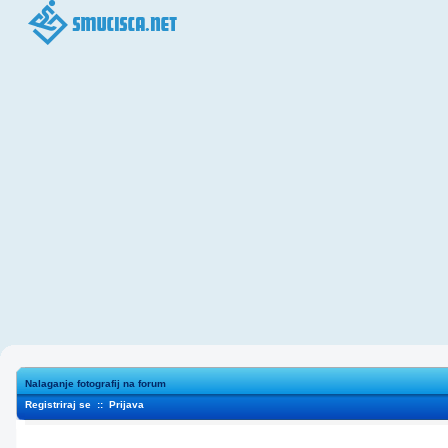
Nalaganje fotografij na forum
Registriraj se
::
Prijava