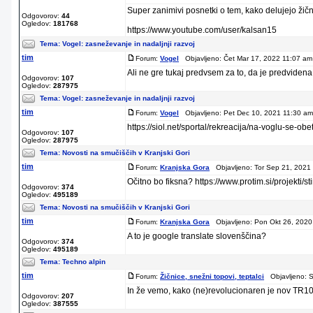
Super zanimivi posnetki o tem, kako delujejo žičn
Odgovorov:
44
Ogledov:
181768
https://www.youtube.com/user/kalsan15
Tema:
Vogel: zasneževanje in nadaljnji razvoj
tim
Forum:
Vogel
Objavljeno: Čet Mar 17, 2022 11:07 am
Ali ne gre tukaj predvsem za to, da je predviden
Odgovorov:
107
Ogledov:
287975
Tema:
Vogel: zasneževanje in nadaljnji razvoj
tim
Forum:
Vogel
Objavljeno: Pet Dec 10, 2021 11:30 am
https://siol.net/sportal/rekreacija/na-voglu-se
Odgovorov:
107
Ogledov:
287975
Tema:
Novosti na smučiščih v Kranjski Gori
tim
Forum:
Kranjska Gora
Objavljeno: Tor Sep 21, 2021
Očitno bo fiksna? https://www.protim.si/projekti/s
Odgovorov:
374
Ogledov:
495189
Tema:
Novosti na smučiščih v Kranjski Gori
tim
Forum:
Kranjska Gora
Objavljeno: Pon Okt 26, 2020
A to je google translate slovenščina?
Odgovorov:
374
Ogledov:
495189
Tema:
Techno alpin
tim
Forum:
Žičnice, snežni topovi, teptalci
Objavljeno: S
In že vemo, kako (ne)revolucionaren je nov TR1
Odgovorov:
207
Ogledov:
387555