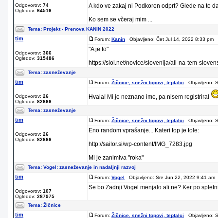
Odgovorov:
74
A kdo ve zakaj ni Podkoren odprt? Glede na to d
Ogledov:
64516
Ko sem se včeraj mim ...
Tema:
Projekt - Prenova KANIN 2022
tim
Forum:
Kanin
Objavljeno: Čet Jul 14, 2022 8:33 pm 
"A je to"
Odgovorov:
366
Ogledov:
315486
https://siol.net/novice/slovenija/ali-na-tem-s
Tema:
zasneževanje
tim
Forum:
Žičnice, snežni topovi, teptalci
Objavljeno: S
Odgovorov:
26
Hvala! Mi je neznano ime, pa nisem registriral
Ogledov:
82666
Tema:
zasneževanje
tim
Forum:
Žičnice, snežni topovi, teptalci
Objavljeno: S
Eno random vprašanje... Kateri top je tole:
Odgovorov:
26
Ogledov:
82666
http://sailor.si/wp-content/IMG_7283.jpg
Mi je zanimiva "roka"
Tema:
Vogel: zasneževanje in nadaljnji razvoj
tim
Forum:
Vogel
Objavljeno: Sre Jun 22, 2022 9:41 am 
Se bo Zadnji Vogel menjalo ali ne? Ker po spletn
Odgovorov:
107
Ogledov:
287975
Tema:
Žičnice
tim
Forum:
Žičnice, snežni topovi, teptalci
Objavljeno: S