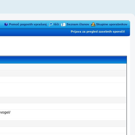
Pomoč pogostih vprašanj
Išči
Seznam članov
Skupine uporabnikov
Prijava za pregled zasebnih sporočil
-vogel/