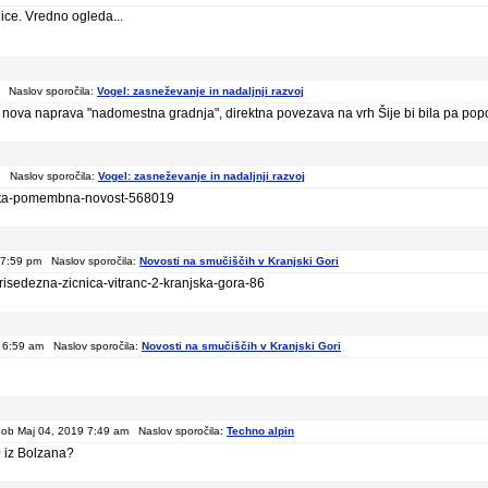
ice. Vredno ogleda...
 Naslov sporočila:
Vogel: zasneževanje in nadaljnji razvoj
a nova naprava "nadomestna gradnja", direktna povezava na vrh Šije bi bila pa pop
 Naslov sporočila:
Vogel: zasneževanje in nadaljnji razvoj
-obeta-pomembna-novost-568019
 7:59 pm Naslov sporočila:
Novosti na smučiščih v Kranjski Gori
tirisedezna-zicnica-vitranc-2-kranjska-gora-86
 6:59 am Naslov sporočila:
Novosti na smučiščih v Kranjski Gori
ob Maj 04, 2019 7:49 am Naslov sporočila:
Techno alpin
0 iz Bolzana?