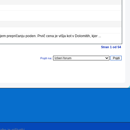
m prepričanju poden. Prvič cena je višja kot v Dolomitih, kjer ...
Stran
1
od
54
Pojdi na:
abe in piškotki