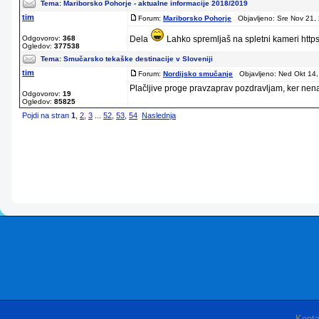
Tema:
Mariborsko Pohorje - aktualne informacije 2018/2019
tim
Forum:
Mariborsko Pohorje
Objavljeno: Sre Nov 21,
Odgovorov:
368
Dela
Lahko spremljaš na spletni kameri https
Ogledov:
377538
Tema:
Smučarsko tekaške destinacije v Sloveniji
tim
Forum:
Nordijsko smučanje
Objavljeno: Ned Okt 14,
Plačljive proge pravzaprav pozdravljam, ker nenaz
Odgovorov:
19
Ogledov:
85825
Pojdi na stran
1
,
2
,
3
...
52
,
53
,
54
Naslednja
Konta