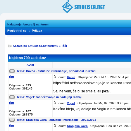
Nalaganje fotografij na forum
Registriraj se
::
Prijava
Kazalo po Smucisca.net forumu
»
Išči
Najdeno 799 zadetkov
Avtor
Tema:
Bovec - aktualne informacije, prihodnost in izzivi
tim
Forum:
Kanin
Objavljeno: Pet Okt 13, 2023 5:04 pm 
https://siol.net/novice/slovenija/je-to-koncna-u
Odgovorov:
339
Ogledov:
301145
Saj ne vem, če bi se smejal ali jokal.
Tema:
Vogel: zasneževanje in nadaljnji razvoj
tim
Forum:
Vogel
Objavljeno: Tor Maj 02, 2023 3:26 pm 
Kakšna ideja, kaj delajo na Voglu v tem koncu h
Odgovorov:
107
Ogledov:
287975
Tema:
Kranjska Gora , aktualne informacije - 2022/2023
tim
Forum:
Kranjska Gora
Objavljeno: Pon Dec 26, 2022