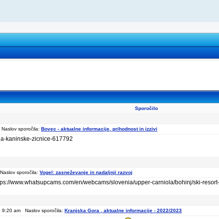
Sporočilo
Naslov sporočila:
Bovec - aktualne informacije, prihodnost in izzivi
soda-kaninske-zicnice-617792
Naslov sporočila:
Vogel: zasneževanje in nadaljnji razvoj
ttps://www.whatsupcams.com/en/webcams/slovenia/upper-carniola/bohinj/ski-resort
 9:20 am Naslov sporočila:
Kranjska Gora , aktualne informacije - 2022/2023