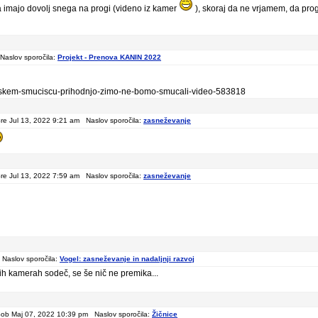
a imajo dovolj snega na progi (videno iz kamer
), skoraj da ne vrjamem, da prog
Naslov sporočila:
Projekt - Prenova KANIN 2022
lovenskem-smuciscu-prihodnjo-zimo-ne-bomo-smucali-video-583818
re Jul 13, 2022 9:21 am Naslov sporočila:
zasneževanje
re Jul 13, 2022 7:59 am Naslov sporočila:
zasneževanje
Naslov sporočila:
Vogel: zasneževanje in nadaljnji razvoj
ih kamerah sodeč, se še nič ne premika...
ob Maj 07, 2022 10:39 pm Naslov sporočila:
Žičnice