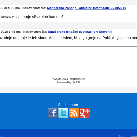
 2018 5:39 pm Naslov sporočila:
Mariborsko Pohorje - aktualne informacije 2018/2019
://www.visitpohorje.si/spletne-kamere/
 2018 5:45 pm Naslov sporočila:
Smučarsko tekaške destinacije v Sloveniji
adnje urejanje le-teh stane. Ampak sistem, ki se ga grejo na Pokljuki, je pa po moje
© 2006-2014 - smucisca.net
Powered by phpBB
Sledite nam:
kt
Pogoji upor