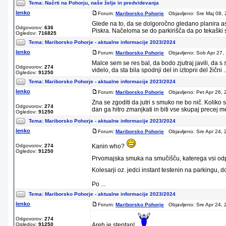
Tema:
Načrti na Pohorju, naše želje in predvidevanja
lenko
Forum:
Mariborsko Pohorje
Objavljeno: Sre Maj 08, 
Glede na to, da se dolgoročno gledano planira asf
Odgovorov:
636
Piskra. Načeloma se do parkirišča da po tekaški st
Ogledov:
716825
Tema:
Mariborsko Pohorje - aktualne informacije 2023/2024
lenko
Forum:
Mariborsko Pohorje
Objavljeno: Sob Apr 27,
Malce sem se res bal, da bodo zjutraj javili, da 
Odgovorov:
274
videlo, da sta bila spodnji del in iztopni del žični ..
Ogledov:
91250
Tema:
Mariborsko Pohorje - aktualne informacije 2023/2024
lenko
Forum:
Mariborsko Pohorje
Objavljeno: Pet Apr 26, 
Zna se zgoditi da jutri s smuko ne bo nič. Koliko
Odgovorov:
274
dan ga hitro zmanjkati in biti vse skupaj precej me
Ogledov:
91250
Tema:
Mariborsko Pohorje - aktualne informacije 2023/2024
lenko
Forum:
Mariborsko Pohorje
Objavljeno: Sre Apr 24, 
Odgovorov:
274
Kanin who?
Ogledov:
91250
Prvomajska smuka na smučišču, katerega vsi od
Kolesarji oz. jedci instant testenin na parkingu, d
Po ...
Tema:
Mariborsko Pohorje - aktualne informacije 2023/2024
lenko
Forum:
Mariborsko Pohorje
Objavljeno: Sre Apr 24, 
Odgovorov:
274
Ogledov:
91250
Areh je steptan!