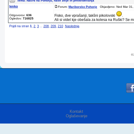
Tema:
Načrti na Pohorju, naše želje in predvidevanja
lenko
Forum:
Mariborsko Pohorje
Objavljeno: Ned Mar 31,
Odgovorov:
636
Fisko, dve vprašanji, takšni pikolovski
.
Ogledov:
716825
Ali si videl kje obešala za kolesa na Ruški? Se mi 
Pojdi na stran
1
,
2
,
3
...
208
,
209
,
210
Naslednja
© 
Kontakt
Oglaševanje