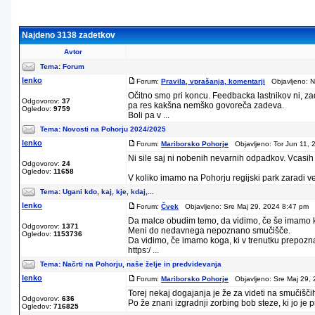
Najdeno 3138 zadetkov
Avtor
Tema:
Forum
lenko
Forum:
Pravila, vprašanja, komentarji
Objavljeno: N
Očitno smo pri koncu. Feedbacka lastnikov ni, zad
Odgovorov:
37
pa res kakšna nemško govoreča zadeva.
Ogledov:
9759
Boli pa v ...
Tema:
Novosti na Pohorju 2024/2025
lenko
Forum:
Mariborsko Pohorje
Objavljeno: Tor Jun 11, 
Ni sile saj ni nobenih nevarnih odpadkov. Vcasih 
Odgovorov:
24
Ogledov:
11658
V koliko imamo na Pohorju regijski park zaradi vete
Tema:
Ugani kdo, kaj, kje, kdaj,...
lenko
Forum:
Čvek
Objavljeno: Sre Maj 29, 2024 8:47 pm N
Da malce obudim temo, da vidimo, če še imamo 
Odgovorov:
1371
Meni do nedavnega nepoznano smučišče.
Ogledov:
1153736
Da vidimo, če imamo koga, ki v trenutku prepozn
https:/ ...
Tema:
Načrti na Pohorju, naše želje in predvidevanja
lenko
Forum:
Mariborsko Pohorje
Objavljeno: Sre Maj 29, 
Torej nekaj dogajanja je že za videti na smučišči
Odgovorov:
636
Po že znani izgradnji zorbing bob steze, ki jo je pr
Ogledov:
716825