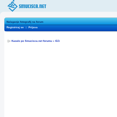
Nalaganje fotografij na forum
Registriraj se
::
Prijava
Kazalo po Smucisca.net forumu
»
Išči