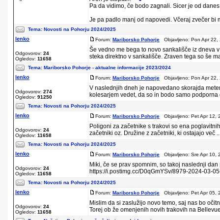
Pa da vidimo, če bodo zagnali. Sicer je od danes 
Je pa padlo manj od napovedi. Včeraj zvečer bi m
Tema:
Novosti na Pohorju 2024/2025
lenko
Forum:
Mariborsko Pohorje
Objavljeno: Pon Apr 22,
Še vedno me bega to novo sankališče iz dneva v d
Odgovorov:
24
steka direktno v sankališče. Zraven tega so še ma 
Ogledov:
11658
Tema:
Mariborsko Pohorje - aktualne informacije 2023/2024
lenko
Forum:
Mariborsko Pohorje
Objavljeno: Pon Apr 22,
V naslednjih dneh je napovedano skorajda meter 
Odgovorov:
274
kolesarjem vedet, da so in bodo samo podporna d
Ogledov:
91250
Tema:
Novosti na Pohorju 2024/2025
lenko
Forum:
Mariborsko Pohorje
Objavljeno: Pet Apr 12, 
Poligoni za začetnike s trakovi so ena poglavitni
Odgovorov:
24
začetniki oz. Družine z začetniki, ki ostajajo več ..
Ogledov:
11658
Tema:
Novosti na Pohorju 2024/2025
lenko
Forum:
Mariborsko Pohorje
Objavljeno: Sre Apr 10, 
Miki, če se prav spomnim, so takoj naslednji da
Odgovorov:
24
https://i.postimg.cc/D0qGmYSv/8979-2024-03-05-
Ogledov:
11658
Tema:
Novosti na Pohorju 2024/2025
lenko
Forum:
Mariborsko Pohorje
Objavljeno: Pet Apr 05, 
Mislim da si zaslužijo novo temo, saj nas bo oči
Odgovorov:
24
Torej ob že omenjenih novih trakovih na Bellevue-u
Ogledov:
11658