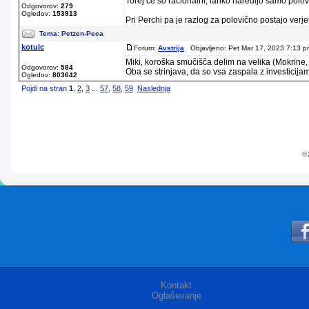
Torej če so racionalni, lahko naredijo samo polov
Odgovorov:
279
Ogledov:
153913
Pri Perchi pa je razlog za polovično postajo verj
Tema:
Petzen-Peca
kotulc
Forum:
Avstrija
Objavljeno: Pet Mar 17, 2023 7:13 p
Miki, koroška smučišča delim na velika (Mokrine,
Odgovorov:
584
Oba se strinjava, da so vsa zaspala z investicijam
Ogledov:
803642
Pojdi na stran
1
,
2
,
3
...
57
,
58
,
59
Naslednja
© 
Kontakt
Oglaševanje