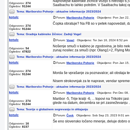
Najnovejše kabinske žičnice vozijo s hitrostjo 6,
Odgovorov:
274
Saalbachu to lahko potrdim. V Saalbachu takoj opa
Ogledov:
91244
Tema:
Mariborsko Pohorje - aktualne informacije 2023/2024
kotulc
Forum:
Mariborsko Pohorje
Objavljeno: Pon Jan 22,
Čopka obratuje? Na FB so v petek napovedali, d
Odgovorov:
274
Ogledov:
91244
Tema:
Gradnja kabinske žičnice: Zadnji Vogel
kotulc
Forum:
Vogel
Objavljeno: Tor Jan 16, 2024 8:52 pm 
Nošenje smuči v kabino je zgodovina, je bilo nek
Odgovorov:
54
zunaj nosilec za smuči (npr. Olang1+2, Flying Moza
Ogledov:
47822
Tema:
Mariborsko Pohorje - aktualne informacije 2023/2024
kotulc
Forum:
Mariborsko Pohorje
Objavljeno: Pon Jan 15,
Odgovorov:
274
Morda še vprašanje za poznavalce; ali obstaja 
Ogledov:
91244
Nisem strokovnjak za te naprave, vendar sprememb
Tema:
Mariborsko Pohorje - aktualne informacije 2023/2024
kotulc
Forum:
Mariborsko Pohorje
Objavljeno: Pet Dec 08,
Maribor -5, Trije kralji -6, ... topovi na Trikotni 
Odgovorov:
274
glede na datum, decembra se pri zasneževanju ..
Ogledov:
91244
Tema:
Teorije o globalnem segrevanju in ohlajanju
kotulc
Forum:
Čvek
Objavljeno: Sob Sep 23, 2023 9:01 am 
Še eno slovensko ločeno mnenje, deluje dobro ob
Odgovorov:
16
Ogledov:
8157