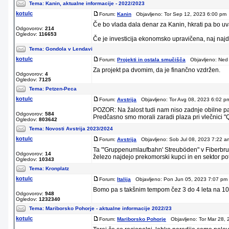
Tema:
Kanin, aktualne informacije - 2022/2023
kotulc
Forum:
Kanin
Objavljeno: Tor Sep 12, 2023 6:00 pm 
Če bo vlada dala denar za Kanin, hkrati pa bo uv
Odgovorov:
214
Ogledov:
116653
Če je investicija ekonomsko upravičena, naj najdej
Tema:
Gondola v Lendavi
kotulc
Forum:
Projekti in ostala smučišča
Objavljeno: Ned 
Za projekt pa dvomim, da je finančno vzdržen.
Odgovorov:
4
Ogledov:
7125
Tema:
Petzen-Peca
kotulc
Forum:
Avstrija
Objavljeno: Tor Avg 08, 2023 6:02 p
POZOR: Na žalost tudi nam niso zadnje obilne p
Odgovorov:
584
Predčasno smo morali zaradi plaza pri vlečnici "Q
Ogledov:
803642
Tema:
Novosti Avstrija 2023/2024
kotulc
Forum:
Avstrija
Objavljeno: Sob Jul 08, 2023 7:22 a
Ta "'Gruppenumlaufbahn' Streuböden" v Fiberbrunn
Odgovorov:
14
železo najdejo prekomorski kupci in en sektor pot 
Ogledov:
10343
Tema:
Kronplatz
kotulc
Forum:
Italija
Objavljeno: Pon Jun 05, 2023 7:07 pm 
Bomo pa s takšnim tempom čez 3 do 4 leta na 10
Odgovorov:
948
Ogledov:
1232340
Tema:
Mariborsko Pohorje - aktualne informacije 2022/23
kotulc
Forum:
Mariborsko Pohorje
Objavljeno: Tor Mar 28, 