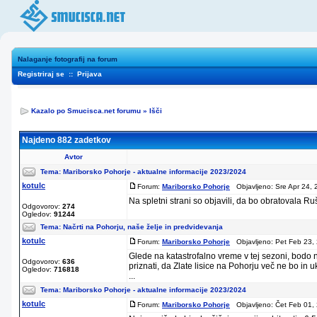
Nalaganje fotografij na forum
Registriraj se
::
Prijava
Kazalo po Smucisca.net forumu
»
Išči
Najdeno 882 zadetkov
Avtor
Tema:
Mariborsko Pohorje - aktualne informacije 2023/2024
kotulc
Forum:
Mariborsko Pohorje
Objavljeno: Sre Apr 24, 
Na spletni strani so objavili, da bo obratovala Ru
Odgovorov:
274
Ogledov:
91244
Tema:
Načrti na Pohorju, naše želje in predvidevanja
kotulc
Forum:
Mariborsko Pohorje
Objavljeno: Pet Feb 23,
Glede na katastrofalno vreme v tej sezoni, bodo n
Odgovorov:
636
priznati, da Zlate lisice na Pohorju več ne bo in u
Ogledov:
716818
...
Tema:
Mariborsko Pohorje - aktualne informacije 2023/2024
kotulc
Forum:
Mariborsko Pohorje
Objavljeno: Čet Feb 01,